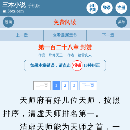
三本小说
手机版
临时
登录
注册
书架
m.3bxs.com
免费阅读
返回
菜单
上一章
查看最新章节
下一章
第一百二十八章 封赏
作品：邪修天王
作者：踏雪真人
如果本章错误，请点击
报错
10秒纠正
上一页
1
2
3
下—页
　　天师府有好几位天师，按照
排序，清虚天师排名第一。
　　清虚天师能为天师之首，一