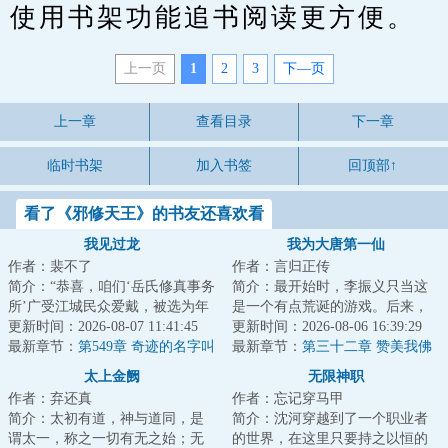
使用书架功能追书阅读更方便。
上一页
1
2
3
下—页
上一章
查看目录
下一章
临时书架
加入书签
回顶部↑
看了《邪修天王》的书友还喜欢看
我见过龙
我为大唐第一仙
作者：裴不了
作者：言归正传
简介：“恭喜，咱们‘岳氏修真事务
简介：最开始时，李振义只当这
所’广受江城民众爱戴，被选为年
是一个有点荒诞的游戏。后来，
度最佳修真机构。岳大师能不能
更新时间：2026-08-07 11:41:45
是一个真实的大唐，一群热闹的
更新时间：2026-08-06 16:39:29
给大家分...
最新章节：
第549章 奇迹的名字叫
修士，是无尽的...
最新章节：
第三十二章 赞美我佛
岳闻【求月票！】
太上金阙
无限神职
作者：弃还真
作者：忘记穿马甲
简介：太初有道，神与道同，是
简介：沈河穿越到了一个职业者
谓太一，称之一切有无之始；无
的世界，在这里只要持之以恒的