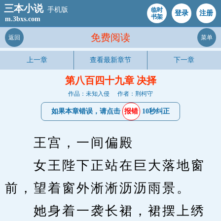
三本小说
手机版
临时
登录
注册
书架
m.3bxs.com
免费阅读
返回
菜单
上一章
查看最新章节
下一章
第八百四十九章 决择
作品：未知入侵
作者：荆柯守
如果本章错误，请点击
报错
10秒纠正
　　王宫，一间偏殿
　　女王陛下正站在巨大落地窗
前，望着窗外淅淅沥沥雨景。
　　她身着一袭长裙，裙摆上绣