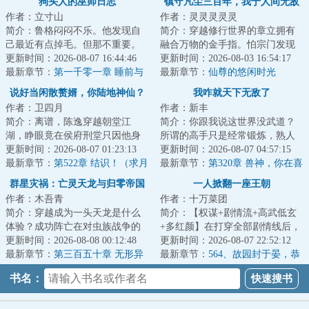
狗头人的巫师日志
镇守凡尘三百年，我于人间无敌
作者：立寸山
作者：灵灵灵灵灵
简介：鲁格闷闷不乐。他发现自
简介：穿越修行世界的章立拥有
己最近有点掉毛。但那不重要。
融合万物的金手指。怕宗门发现
超凡世界的大门正向他敞开。他
更新时间：2026-08-07 16:44:46
他“夺舍”身份，他选择镇守凡尘三
更新时间：2026-08-03 16:54:17
要成为强大的巫...
最新章节：
第一千零一章 睡前与
百年的任务...
最新章节：
仙尊的悠闲时光
阅读
（五）
说好当闲散赘婿，你陆地神仙？
我咋就天下无敌了
作者：卫四月
作者：新丰
简介：离谱，陈逸穿越朝堂江
简介：你跟我说这世界没武道？
湖，睁眼竟在侯府刑堂只因他身
所谓的高手只是经常锻炼，熟人
为赘婿，却在大婚之日逃婚。不
更新时间：2026-08-07 01:23:13
生巧的原因？不可能，绝不可
更新时间：2026-08-07 04:57:15
但不受侯府待见，...
最新章节：
第522章 结识！（求月
能。这面板有境界...
最新章节：
第320章 兽神，你在喜
票）
悦什么？
群星灾祸：亡灵天龙与归零帝国
一人掀翻一座王朝
作者：木吾青
作者：十万菜团
简介：穿越成为一头天龙是什么
简介：【权谋+剧情流+高武低玄
体验？成功阵亡在对虫族战争的
+多红颜】在打穿全部剧情线后，
林子墨表示墓前情况良好。然而
更新时间：2026-08-08 00:12:48
李明夷穿越到了游戏《天下潮》
更新时间：2026-08-07 22:52:12
宇宙跟他开了一...
最新章节：
第三百五十章 无形异
中，成为了刚...
最新章节：
564、故园封于晏，恭
使
候二位多时！（二合一）
书名：