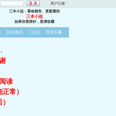
：
用户注册
三本小说：看啥都有、更新最快
三本小说
如果你觉得好，恳请收藏
侠
玄幻奇幻
二次元
历史军事
…
谢
阅读
能正常）
后）