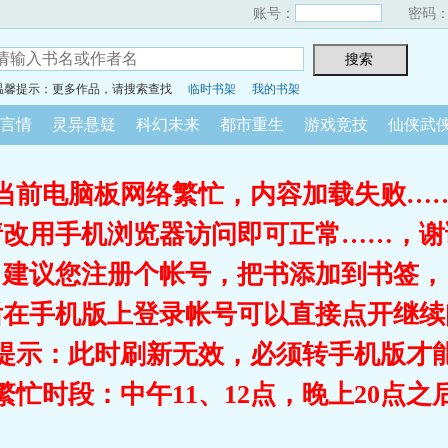
账号：
密码
温馨提示：更多作品，请搜索查找
临时书架
我的书架
言情
灵异悬疑
科幻未来
都市重生
游戏竞技
仙侠武
当前电脑板网络繁忙，内容加载失败…
请改用手机浏览器访问即可正常……，谢
建议您注册个帐号，把书添加到书签，
后在手机版上登录帐号可以直接点开继续
提示：此时刷新无效，必须转手机版才
繁忙时段：中午11、12点，晚上20点之