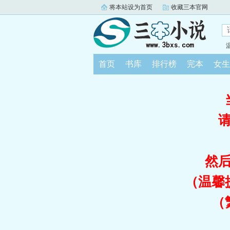
将本站设为首页
收藏三本官网
首页
书库
排行榜
完本
女生
然
（温馨
（