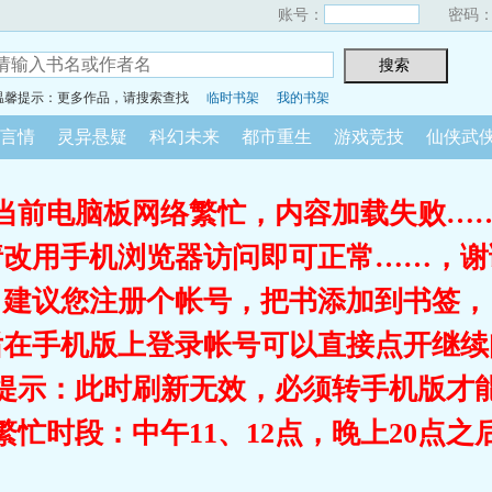
账号：
密码
温馨提示：更多作品，请搜索查找
临时书架
我的书架
言情
灵异悬疑
科幻未来
都市重生
游戏竞技
仙侠武
当前电脑板网络繁忙，内容加载失败…
请改用手机浏览器访问即可正常……，谢
建议您注册个帐号，把书添加到书签，
后在手机版上登录帐号可以直接点开继续
提示：此时刷新无效，必须转手机版才
繁忙时段：中午11、12点，晚上20点之