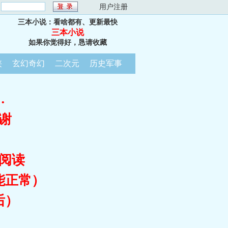
：
用户注册
三本小说：看啥都有、更新最快
三本小说
如果你觉得好，恳请收藏
侠
玄幻奇幻
二次元
历史军事
…
谢
阅读
能正常）
后）