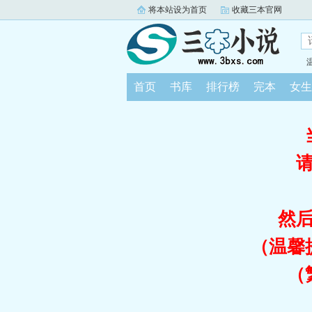
将本站设为首页
收藏三本官网
首页
书库
排行榜
完本
女生
然
（温馨
（