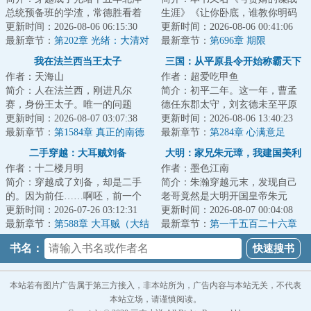
总统预备班的学渣，常德胜看着
生涯》《让你卧底，谁教你明码
自己的一众好同学：冯国璋、段
更新时间：2026-08-06 06:15:30
传情报的？》携带着托尼·斯塔克
更新时间：2026-08-06 00:41:06
祺瑞、曹锟、王...
最新章节：
第202章 光绪：大清对
遗产的赵轩魂...
最新章节：
第696章 期限
日本，优势在我！（求月票）
我在法兰西当王太子
三国：从平原县令开始称霸天下
作者：天海山
作者：超爱吃甲鱼
简介：人在法兰西，刚进凡尔
简介：初平二年。这一年，曹孟
赛，身份王太子。唯一的问题
德任东郡太守，刘玄德未至平原
是，现任国王是路易十六，两年
更新时间：2026-08-07 03:07:38
县，孙仲谋犹在江都。此间乱世
更新时间：2026-08-06 13:40:23
后就会被咔嚓……既...
最新章节：
第1584章 真正的南德
群雄逐鹿，却无...
最新章节：
第284章 心满意足
双核
二手穿越：大耳贼刘备
大明：家兄朱元璋，我建国美利
作者：十二楼月明
作者：墨色江南
坚
简介：穿越成了刘备，却是二手
简介：朱瀚穿越元末，发现自己
的。因为前任……啊呸，前一个
老哥竟然是大明开国皇帝朱元
穿越者也是穿越到刘备身上。前
更新时间：2026-07-26 03:12:31
璋，开局一个碗，创造大明朝的
更新时间：2026-08-07 00:04:08
任嗝屁了，我接...
最新章节：
第588章 大耳贼（大结
天命主角！不过貌...
最新章节：
第一千五百二十六章
局）
一天炼上万斤精铁
书名：
本站若有图片广告属于第三方接入，非本站所为，广告内容与本站无关，不代表
本站立场，请谨慎阅读。