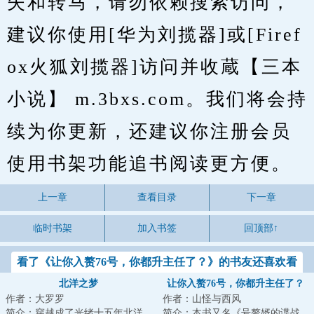
失和转马，请勿依赖搜索访问，
建议你使用[华为刘揽器]或[Firef
ox火狐刘揽器]访问并收蔵【三本
小说】 m.3bxs.com。我们将会持
续为你更新，还建议你注册会员
使用书架功能追书阅读更方便。
上一章
查看目录
下一章
临时书架
加入书签
回顶部↑
看了《让你入赘76号，你都升主任了？》的书友还喜欢看
北洋之梦
让你入赘76号，你都升主任了？
作者：大罗罗
作者：山怪与西风
简介：穿越成了光绪十五年北洋
简介：本书又名《号赘婿的谍战