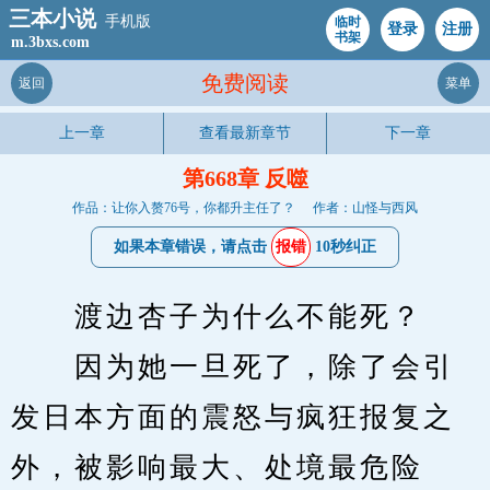
三本小说
手机版
临时
登录
注册
书架
m.3bxs.com
免费阅读
返回
菜单
上一章
查看最新章节
下一章
第668章 反噬
作品：让你入赘76号，你都升主任了？
作者：山怪与西风
如果本章错误，请点击
报错
10秒纠正
　　渡边杏子为什么不能死？
　　因为她一旦死了，除了会引
发日本方面的震怒与疯狂报复之
外，被影响最大、处境最危险