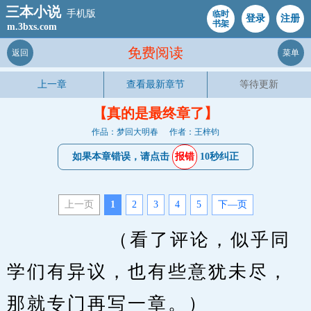
三本小说
手机版
临时
登录
注册
书架
m.3bxs.com
免费阅读
返回
菜单
上一章
查看最新章节
等待更新
【真的是最终章了】
作品：梦回大明春
作者：王梓钧
如果本章错误，请点击
报错
10秒纠正
上一页
1
2
3
4
5
下—页
         　　（看了评论，似乎同
学们有异议，也有些意犹未尽，
那就专门再写一章。）