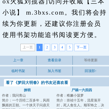
ox火狐刘揽器]访问并收蔵【三本
小说】 m.3bxs.com。我们将会持
续为你更新，还建议你注册会员
使用书架功能追书阅读更方便。
上一页
1
2
3
4
5
下—页
上一章
查看目录
等待更新
临时书架
加入书签
回顶部↑
看了《梦回大明春》的书友还喜欢看
挟明
尸祸一六四四
作者：我问青山
作者：稚嫩小菠萝
简介：一个历经二百多年，风雨
简介：崇祯十五年，流星落开
飘摇的王朝。一个挟天子问鼎天
封，死人食生人。顺军怖之，决