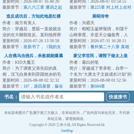
下的枭雄。清兵入关，乱我中
更新时间：2026-08-07 16:40:20
马家口灌开封，而祸水横流。两
更新时间：2026-08-07 03:54:55
华。明末乱局如何...
最新章节：
第八六三章 潘涓之起
年后，岁的初二学...
最新章节：
第225章 对上对上全对
灭
上
造反成功后，方知此地是红楼
展昭传奇
作者：南方有美人
作者：兴霸天
简介：穿越后，楚延一直兢兢业
简介：昭昭玉鉴辨冤情，剑荡千
业的在大顺朝造反。直到他挥师
山映寒星。非是天公偏俊秀，人
北伐，二十万大军围困京城时，
更新时间：2026-07-26 13:58:58
间必要此光明。一本陆小凤传奇
更新时间：2026-07-31 16:28:11
才猛然发现，这...
最新章节：
发新书了，《我的女
式的侠探故事。...
最新章节：
番外第二十八章 真相
友是收容物》
与结局（中）
人在俄乌当佣兵，杀敌就能爆属
家父李世民，请陛下做太上皇
作者：KID大魔王
作者：最白的笔
性
简介：为了调查父亲失踪的真
简介：穿越成了李承乾，自带一
相，沈飞自身来到异国他乡的毛
个名为“大唐太子文娱成长计划”的
熊。好消息：父亲还活着。坏消
更新时间：2026-08-08 02:32:32
战略型模拟器，可以按照所处的
更新时间：2026-08-08 01:52:56
息：活在世界各地...
最新章节：
187，滚回基督，躲在
环境进行模...
最新章节：
第684章
你们北约妈妈的被窝里哭泣吧！
书名：
本站若有图片广告属于第三方接入，非本站所为，广告内容与本站无关，不代表
本站立场，请谨慎阅读。
Copyright © 2020 三本小说 All Rights Reserved.kk
SiteMap