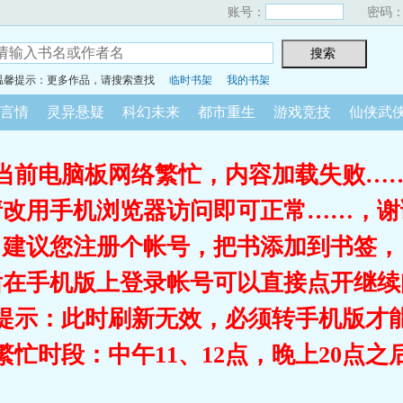
账号：
密码
温馨提示：更多作品，请搜索查找
临时书架
我的书架
言情
灵异悬疑
科幻未来
都市重生
游戏竞技
仙侠武
当前电脑板网络繁忙，内容加载失败…
请改用手机浏览器访问即可正常……，谢
建议您注册个帐号，把书添加到书签，
后在手机版上登录帐号可以直接点开继续
提示：此时刷新无效，必须转手机版才
繁忙时段：中午11、12点，晚上20点之