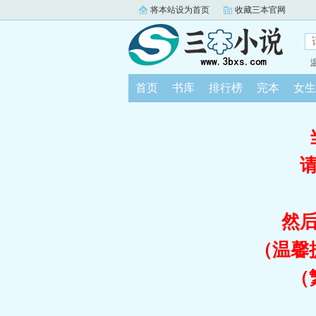
将本站设为首页
收藏三本官网
首页
书库
排行榜
完本
女生
然
（温馨
（