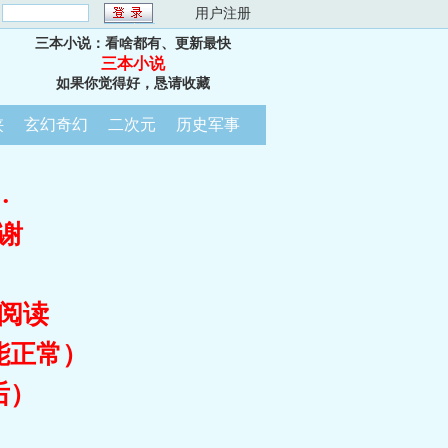
：
用户注册
三本小说：看啥都有、更新最快
三本小说
如果你觉得好，恳请收藏
侠
玄幻奇幻
二次元
历史军事
…
谢
阅读
能正常）
后）