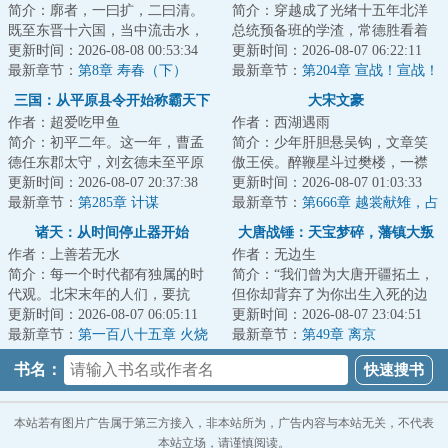
简介：廓者，一曰扩，二曰清。
简介：穿越成了光绪十五年北洋
既至东晋十六国，当中流击水，
总统预备班的学渣，常德胜看着
矢志北伐，先驱中原五胡，再扫
更新时间：2026-08-08 00:53:34
自己的一众好同学：冯国璋、段
更新时间：2026-08-07 06:22:11
朝堂士族门阀。...
最新章节：
第8章 寿春（下）
祺瑞、曹锟、王...
最新章节：
第204章 宣战！宣战！
讨倭！讨倭！（求月票）
三国：从平原县令开始称霸天下
大宋文豪
作者：超爱吃甲鱼
作者：西湖遇雨
简介：初平二年。这一年，曹孟
简介：少年肝胆悬吴钩，文章笑
德任东郡太守，刘玄德未至平原
傲王侯。醉鞭星斗过樊楼，一襟
县，孙仲谋犹在江都。此间乱世
更新时间：2026-08-07 20:37:38
唐气象，半卷宋风流！...
更新时间：2026-08-07 01:03:33
群雄逐鹿，却无...
最新章节：
第285章 计谋
最新章节：
第666章 越裳献雉，占
城输稻
诸天：从时间停止器开始
大唐战锤：天宝梦碎，藩镇大叛
作者：上善若无水
作者：无边生
乱
简介：每一个时代都有独属的时
简介：“我们曾为大唐开疆拓土，
代观。北宋末年的人们，要抗
但你却背弃了为你出生入死的边
金。明朝末年的人们，要抗清。
更新时间：2026-08-07 06:05:11
陲将士。”马嵬驿前身披黄金甲的
更新时间：2026-08-07 23:04:51
晋朝末年的人们，...
最新章节：
第一百八十五章 火烧
节度使迫近...
最新章节：
第49章 离京
天香楼
书名：
本站若有图片广告属于第三方接入，非本站所为，广告内容与本站无关，不代表
本站立场，请谨慎阅读。