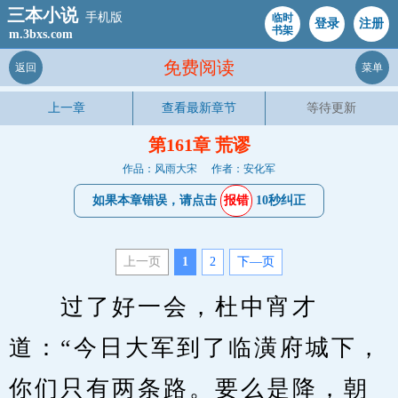
三本小说
手机版
临时
登录
注册
书架
m.3bxs.com
免费阅读
返回
菜单
上一章
查看最新章节
等待更新
第161章 荒谬
作品：风雨大宋
作者：安化军
如果本章错误，请点击
报错
10秒纠正
上一页
1
2
下—页
　　过了好一会，杜中宵才
道：“今日大军到了临潢府城下，
你们只有两条路。要么是降，朝