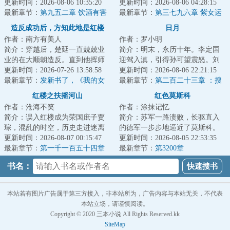
~~~~~~唐寅：义父拯救了我。王
更新时间：2026-08-06 10:35:20
家、治国、平天下的儒家！这里
更新时间：2026-08-06 04:28:15
守仁：要不是他救...
最新章节：
第九五二章 饮酒有害
有天下皆白、唯我...
最新章节：
第三七九六章 紫女运
健康
道（求票票）
造反成功后，方知此地是红楼
日月
作者：南方有美人
作者：罗小明
简介：穿越后，楚延一直兢兢业
简介：明末，永历十年。李定国
业的在大顺朝造反。直到他挥师
迎驾入滇，引得孙可望震怒。刘
北伐，二十万大军围困京城时，
更新时间：2026-07-26 13:58:58
文秀起兵响应，朝廷播迁昆明。
更新时间：2026-08-06 22:21:15
才猛然发现，这...
最新章节：
发新书了，《我的女
三王内讧之期近...
最新章节：
第二百二十三章 ：搜
友是收容物》
山索海！（5k）
红楼之扶摇河山
红色莫斯科
作者：沧海不笑
作者：涂抹记忆
简介：误入红楼成为荣国庶子贾
简介：苏军一路溃败，长驱直入
琮，混乱的时空，历史走进迷离
的德军一步步地逼近了莫斯科。
支路，无数彪炳史册的英士人
更新时间：2026-08-07 00:15:47
重生为红军下士米沙，首战莫斯
更新时间：2026-08-05 22:53:35
杰，湮没在时光的...
最新章节：
第一千一百五十四章
科，喋血斯大林...
最新章节：
第3200章
秘牍隐春深
书名：
本站若有图片广告属于第三方接入，非本站所为，广告内容与本站无关，不代表
本站立场，请谨慎阅读。
Copyright © 2020 三本小说 All Rights Reserved.kk
SiteMap