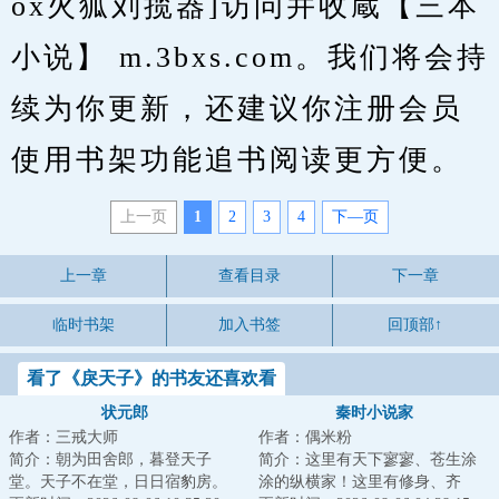
ox火狐刘揽器]访问并收蔵【三本
小说】 m.3bxs.com。我们将会持
续为你更新，还建议你注册会员
使用书架功能追书阅读更方便。
上一页
1
2
3
4
下—页
上一章
查看目录
下一章
临时书架
加入书签
回顶部↑
看了《戾天子》的书友还喜欢看
状元郎
秦时小说家
作者：三戒大师
作者：偶米粉
简介：朝为田舍郎，暮登天子
简介：这里有天下寥寥、苍生涂
堂。天子不在堂，日日宿豹房。
涂的纵横家！这里有修身、齐