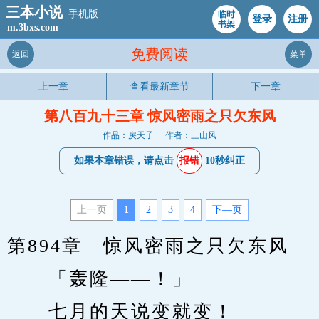
三本小说
手机版
临时
登录
注册
书架
m.3bxs.com
免费阅读
返回
菜单
上一章
查看最新章节
下一章
第八百九十三章 惊风密雨之只欠东风
作品：戾天子
作者：三山风
如果本章错误，请点击
报错
10秒纠正
上一页
1
2
3
4
下—页
第894章　惊风密雨之只欠东风
　　「轰隆——！」
　　七月的天说变就变！