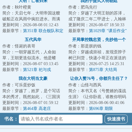
大明：亡者归来
我的手提式大明朝廷
作者：秋叶橙黄
作者：肥鸟先行
简介：天启七年，大明帝国这艘
简介：穿越了大明王朝的苏泽，
破船正在风雨中疯狂进水。而满
成了隆庆二年二甲进士，入翰林
朝的衮衮诸公，正穿着斩衰孝
更新时间：2026-08-08 01:12:43
院庶吉士。好消息，不用卷科举
更新时间：2026-08-07 18:50:33
服，在乾清宫里一...
最新章节：
第351章 联合舰队和定
了，穿越就是科...
最新章节：
第1029章 “课后作业”
远号
五代风华
开局掌控魏忠贤，先抄他一个
作者：怪诞的表哥
作者：那是朕的钱
亿！
简介：一朝穿越五代，人命如
简介：穿越成崇祯，发现歪脖子
草，王朝更迭似流水。他是蝼
树已到货，快递小哥正在派送的
蚁，则撼参天巨树，为棋子，则
更新时间：2026-08-07 03:13:45
路上。怎么办？在线等，挺急
更新时间：2026-07-25 14:25:31
破天下局。布衣之志...
最新章节：
第521章 祀与戎
的！【大明集团破...
最新章节：
第875章 大结局
我在大明当文豪
让你入赘76号，你都升主任了？
作者：可乐蛋炒饭
作者：山怪与西风
简介：穿越了，姓罗，是个写话
简介：本书又名《号赘婿的谍战
本的秀才。既然如此，《三国演
生涯》《让你卧底，谁教你明码
义》肯定得写啊，《水浒》《西
更新时间：2026-08-07 01:59:12
传情报的？》携带着托尼·斯塔克
更新时间：2026-08-06 00:41:06
游》《红楼》《...
最新章节：
第464章 高老庄
遗产的赵轩魂...
最新章节：
第696章 期限
书名：