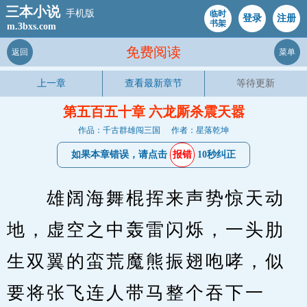
三本小说
手机版
临时
登录
注册
书架
m.3bxs.com
免费阅读
返回
菜单
上一章
查看最新章节
等待更新
第五百五十章 六龙厮杀震天嚣
作品：千古群雄闯三国
作者：星落乾坤
如果本章错误，请点击
报错
10秒纠正
　　雄阔海舞棍挥来声势惊天动
地，虚空之中轰雷闪烁，一头肋
生双翼的蛮荒魔熊振翅咆哮，似
要将张飞连人带马整个吞下一