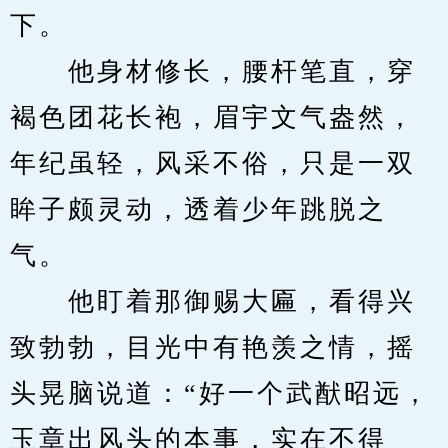
下。
　　他身材修长，腰杆笔直，穿
褐色团花长袍，眉宇文气盎然，
年纪虽轻，风采不俗，只是一双
眸子颇灵动，透着少年跳脱之
气。
　　他盯着那御赐大匾，看得兴
致勃勃，目光中有艳羡之情，摇
头晃脑说道：“好一个武猷昭远，
玉章出风头的本事，实在不得