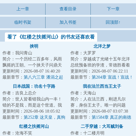
上一章
查看目录
下一章
临时书架
加入书签
回顶部↑
看了《红楼之扶摇河山》的书友还喜欢看
挟明
北洋之梦
作者：我问青山
作者：大罗罗
简介：一个历经二百多年，风雨
简介：穿越成了光绪十五年北洋
飘摇的王朝。一个挟天子问鼎天
总统预备班的学渣，常德胜看着
下的枭雄。清兵入关，乱我中
更新时间：2026-08-07 16:40:20
自己的一众好同学：冯国璋、段
更新时间：2026-08-07 06:22:11
华。明末乱局如何...
最新章节：
第八六三章 潘涓之起
祺瑞、曹锟、王...
最新章节：
第204章 宣战！宣战！
灭
讨倭！讨倭！（求月票）
日本战国：功名十字路
我在法兰西当王太子
作者：吉良上总介
作者：天海山
简介：世人皆看错我山内一丰！
简介：人在法兰西，刚进凡尔
错的不是我，而是这个世道。我
赛，身份王太子。唯一的问题
山内一丰能有什么小心思呢，我
更新时间：2026-08-06 18:05:02
是，现任国王是路易十六，两年
更新时间：2026-08-07 03:07:38
只是太想进步了...
最新章节：
第252章 这天皇，真狗
后就会被咔嚓……既...
最新章节：
第1584章 真正的南德
都不当吧？
双核
红楼之扶摇河山
二手穿越：大耳贼刘备
作者：沧海不笑
作者：十二楼月明