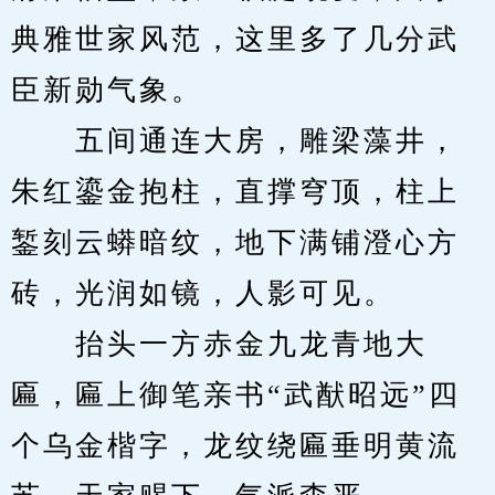
典雅世家风范，这里多了几分武
臣新勋气象。
　　五间通连大房，雕梁藻井，
朱红鎏金抱柱，直撑穹顶，柱上
錾刻云蟒暗纹，地下满铺澄心方
砖，光润如镜，人影可见。
　　抬头一方赤金九龙青地大
匾，匾上御笔亲书“武猷昭远”四
个乌金楷字，龙纹绕匾垂明黄流