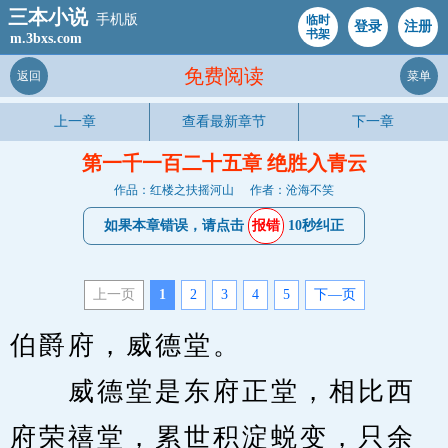
三本小说
手机版
临时
登录
注册
书架
m.3bxs.com
免费阅读
返回
菜单
上一章
查看最新章节
下一章
第一千一百二十五章 绝胜入青云
作品：红楼之扶摇河山
作者：沧海不笑
如果本章错误，请点击
报错
10秒纠正
上一页
1
2
3
4
5
下—页
伯爵府，威德堂。
　　威德堂是东府正堂，相比西
府荣禧堂，累世积淀蜕变，只余