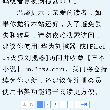
码或者更换浏揽器即可。
　　温馨提示：亲爱的读者，如
果你觉得本站还好，为了避免丢
失和转马，请勿依赖搜索访问，
建议你使用[华为刘揽器]或[Firef
ox火狐刘揽器]访问并收蔵【三本
小说】 m.3bxs.com。我们将会持
续为你更新，还建议你注册会员
使用书架功能追书阅读更方便。
上一页
1
2
3
4
5
下—页