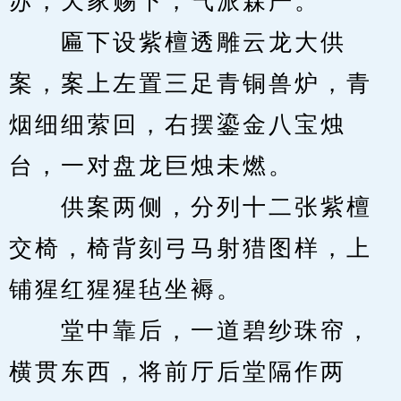
苏，天家赐下，气派森严。
　　匾下设紫檀透雕云龙大供
案，案上左置三足青铜兽炉，青
烟细细萦回，右摆鎏金八宝烛
台，一对盘龙巨烛未燃。
　　供案两侧，分列十二张紫檀
交椅，椅背刻弓马射猎图样，上
铺猩红猩猩毡坐褥。
　　堂中靠后，一道碧纱珠帘，
横贯东西，将前厅后堂隔作两