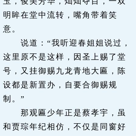
玉，俊美芳华，灿灿夺目，一双
明眸在堂中流转，嘴角带着笑
意。
　　说道：“我听迎春姐姐说过，
这里原不是这样，因圣上赐了堂
号，又挂御赐九龙青地大匾，陈
设都是新置办，自要合御赐规
制。”
　　那观匾少年正是蔡孝宇，虽
和贾琮年纪相仿，不仅是同窗好