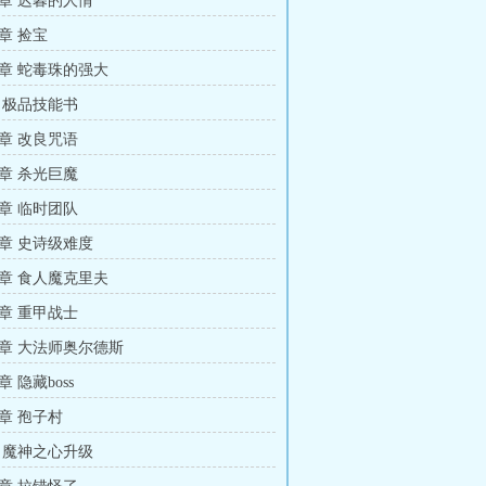
章 迟暮的人情
章 捡宝
章 蛇毒珠的强大
 极品技能书
章 改良咒语
章 杀光巨魔
章 临时团队
章 史诗级难度
章 食人魔克里夫
章 重甲战士
章 大法师奥尔德斯
 隐藏boss
章 孢子村
 魔神之心升级