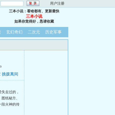
：
用户注册
三本小说：看啥都有、更新最快
三本小说
如果你觉得好，恳请收藏
侠
玄幻奇幻
二次元
历史军事
中
 挑拨离间
经失去过的，
、图纸秘方、
一段火神的传