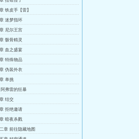
章 拉错怪了
章 铁皮手【雷】
章 迷梦指环
章 尼尔王宫
章 骸骨精灵
章 血之盛宴
章 特殊物品
章 伪装外衣
章 单挑
 阿弗雷的狂暴
章 结交
章 拒绝邀请
章 暗夜杀戮
二章 前往隐藏地图