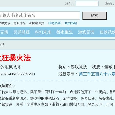
账号：
密码
温馨提示：更多作品，请搜索查找
临时书架
我的书架
言情
灵异悬疑
科幻未来
都市重生
游戏竞技
仙侠武
火法
之狂暴火法
烧的地狱咆哮
类别：游戏竞技
状态：连载
6-08-02 22:46:43
最新章节：
第三千五百八十八章
火法简介：
三转大法师的记忆，陆阳重生回到了十年前，命运跟他开了一个玩笑，曾
他都要重新拿回来。游戏中的赚钱技巧、副本攻略、传奇任务、装备出处
全都知道，且看一个重生玩家如何带着兄弟们横扫万国、焚尽天下，开启