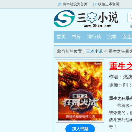
将本站设为首页
收藏三本官网
首页
书库
排行榜
完本
女生
您当前的位置：
三本小说
-> 重生之狂暴
重生
作者：燃
更新时间：202
重生之狂暴
带着级
被夺走的，
战斗技巧他
奇！...
加入书架