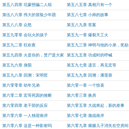
第五八四章 坑蒙拐骗二人组
第五八五章 真相只有一个
第伍八六章 伟大的冒险少年团
第五八七章 小帅的故事
第五八八章 众怒
第五八九章 答案
第五九零章 会玩火的孩子
第五九一章 爆裂天工火
第五九二章 狂欢夜
第五九三章 神明与他的小弟，奖励
拉满
第五九四章 火是你的，焚尸是大家
第五九五章 功成时的呼喊
的？
第五九六章 身陨
第五九七章 遗言，再见宏哥
第五九八章 回溯：宋明哲
第五九九章 回溯：潘莲蓉
第六零零章 幼年兄弟
第六零一章 一个惊喜
第六零二章 宏哥死因的推断
第六零三章 换房
第六零四章 老干部的反应
第六零五章 大战将起，新的差事
第六零六章 一人独迎南岸
第六零七章 激战南岸
第六零八章 这是一种影射吗
第六零九章 瘸腿儿子消失在空房间