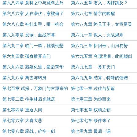
第六八四章 意料之中与意料之外
第六八五章 潜入，内奸跳反？
第六八六章 人在潜伏，家被偷了
第六八七章 情字的唤醒
第六八八章 神娃出手，唯一机会
第六八九章 终见正主，女帝屠灵
第六九零章 发饷，血战序幕
第六九一章 救人，决战规则
第六九二章 临门一脚，挑战倒悬
第六九三章 折阳寿，山河易势
第六九四章 孤身推开庙门
第六九五章 穹顶涌潮，此间颠倒
第六九六章 残躯化道，最后芳华
第六九七章 一斧开天门
第六九八章 离去与转身
第六九九章 结算，特殊的馈赠
第七百章 试探，万象门与古潭宗的
第七零一章 过往与新篇
渊源
第七零二章 往生林后光就居
第七零三章 为你而来
第七零四章 重返人间
第七零五章 权柄之钥
第七零六章 大喜大悲
第七零七章 条件来了
第七零八章 应战，碎空一剑
第七零九章 最后一课