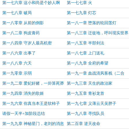
头人
第一七六章 这小和尚是个妙人啊
第一七七章 火
第一七八章 破局
第一七九章 灯芯
第一八零章 从前的倒影
第一八一章 堕落的轮回莲灯
第一八二章 狗皮膏药
第一八三章 迁徙地，呼叫现实世界
第一八四章 守岁人最高机密
第一八五章 半部剑法
第一八六章 出事了
第一八七章 上门送礼
第一八八章 六天
第一八九章 全府的希望
第一九零章 示弱
第一九一章 血战清风客栈（二合
一）
第一九二章 爱妃好赌，一卦算死莽
第一九三章 天生的政治家
夫
第一九四章 消失的歌姬
第一九五章 青衫龙首
第一九六章 你真当本王是软柿子
第一九七章 义薄云天吴胖子
呢？
请假一天半+加阶段总结
第一九八章 寻找队员
第一九九章 神秘星门，老刘的消息
第二百章 逆天改命