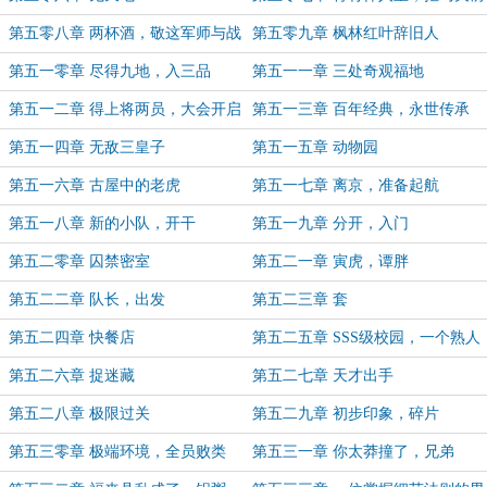
败五圣
第五零八章 两杯酒，敬这军师与战
第五零九章 枫林红叶辞旧人
友
第五一零章 尽得九地，入三品
第五一一章 三处奇观福地
第五一二章 得上将两员，大会开启
第五一三章 百年经典，永世传承
第五一四章 无敌三皇子
第五一五章 动物园
第五一六章 古屋中的老虎
第五一七章 离京，准备起航
第五一八章 新的小队，开干
第五一九章 分开，入门
第五二零章 囚禁密室
第五二一章 寅虎，谭胖
第五二二章 队长，出发
第五二三章 套
第五二四章 快餐店
第五二五章 SSS级校园，一个熟人
第五二六章 捉迷藏
第五二七章 天才出手
第五二八章 极限过关
第五二九章 初步印象，碎片
第五三零章 极端环境，全员败类
第五三一章 你太莽撞了，兄弟