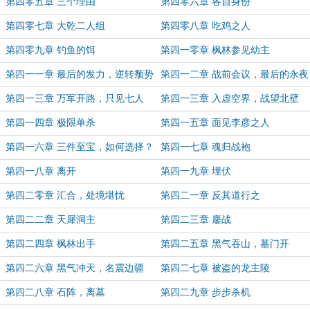
第四零五章 三个理由
第四零六章 各自身份
第四零七章 大乾二人组
第四零八章 吃鸡之人
第四零九章 钓鱼的饵
第四一零章 枫林参见幼主
第四一一章 最后的发力，逆转颓势
第四一二章 战前会议，最后的永夜
第四一三章 万军开路，只见七人
第四一三章 入虚空界，战望北壁
第四一四章 极限单杀
第四一五章 面见李彦之人
第四一六章 三件至宝，如何选择？
第四一七章 魂归战袍
第四一八章 离开
第四一九章 埋伏
第四二零章 汇合，处境堪忧
第四二一章 反其道行之
第四二二章 天犀洞主
第四二三章 鏖战
第四二四章 枫林出手
第四二五章 黑气吞山，墓门开
第四二六章 黑气冲天，名震边疆
第四二七章 被盗的龙主陵
第四二八章 石阵，离墓
第四二九章 步步杀机