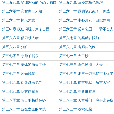
第五五八章 坚如磐石的心态，独自
第五五九章 沉浸式角色扮演
留下
第五六零章 高智商二人组
第五六一章 我的战友死了，你造
吗？
第五六二章 惊天大案
第五六三章 中心开花，自投罗网
第五64章 疯狂闪现，声东击西
第五六五章 反向包围，一群不当人
的队友
第五六六章 借刀杀人者
第五六七章 答案就在眼前
第五六八章 分赃
第五六九章 走廊内的狗
第五七零章 小帅的提议
第五七一章 天工楼
第五七二章 集体游历天工楼
第五七三章 角色扮演，人夫
第五七四章 烛光晚餐
第五七五章 那三十万死得可太惨了
第五七六章 处处透着诡异
第五七七章 前方地狱，后方天宫
第五七八章 阴冥体鬼童
第五七九章 夺命麻将局
第五八零章 各自的极端任务
第五八一章 天宫关门，虎哥永失所
爱
第五八二章 园区之主的牌技
第五八三章 线索汇聚