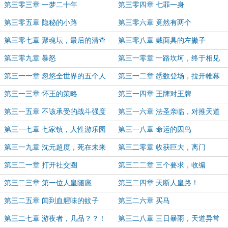
第三零三章 一梦二十年
第三零四章 七罪一身
第三零五章 隐秘的小路
第三零六章 竟然有两个
第三零七章 聚魂坛，最后的清查
第三零八章 戴面具的左撇子
第三零九章 暴怒
第三一零章 一路坎坷，终于相见
第三一一章 忽悠全世界的五个人
第三一二章 悉数登场，拉开帷幕
第三一三章 怀王的策略
第三一四章 王牌对王牌
第三一五章 不该承受的战斗强度
第三一六章 法圣亲临，对推天道
第三一七章 七家镇，人性游乐园
第三一八章 命运的囚鸟
第三一九章 沈元超度，死在未来
第三二零章 收获巨大，离门
第三二一章 打开社交圈
第三二二章 三个要求，收编
第三二三章 第一位人皇随扈
第三二四章 天断人皇路！
第三二五章 闻到血腥味的蚊子
第三二六章 买马
第三二七章 游夜者，几品？？！
第三二八章 三日暴雨，天道异常