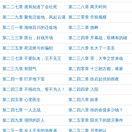
第二二七章 唐风知道了会社死
第二二八章 两天时间
第二二九章 聚焦迁徙地，风起云涌
第二三零章 空前规模
第二三一章 海纳百川的迁徙地
第二三二章 挑衅
第二三三章 搭台，好戏开场
第二三四章 开幕战，双稀有的碰
撞！
第二三五章 死话痨与诈骗犯
第二三六章 长大了一丢丢
第二三七章 不要队友，王不见王
第二三八章 罪，大争之世来临
第二三九章 有阴气
第二四零章 十三朝古都，蒋家
第二四一章 打开地下室
第二四二章 跌宕起伏的雨夜
第二四三章 不报此仇，誓不为人！
第二四四章 入院
第二四五章 心里医生
第二四六章 奴隶
第二四七章 一人之战
第二四八章 你的命值多少钱？
第二四九章 强悍的匠人
第二五零章 阳光下的团灭事件
第二五一章 令人不安的游夜者
第二五二章 另类相认