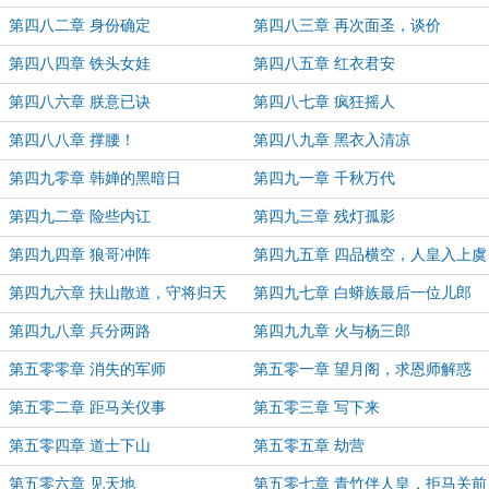
第四八二章 身份确定
第四八三章 再次面圣，谈价
第四八四章 铁头女娃
第四八五章 红衣君安
第四八六章 朕意已诀
第四八七章 疯狂摇人
第四八八章 撑腰！
第四八九章 黑衣入清凉
第四九零章 韩婵的黑暗日
第四九一章 千秋万代
第四九二章 险些内讧
第四九三章 残灯孤影
第四九四章 狼哥冲阵
第四九五章 四品横空，人皇入上虞
第四九六章 扶山散道，守将归天
第四九七章 白蟒族最后一位儿郎
第四九八章 兵分两路
第四九九章 火与杨三郎
第五零零章 消失的军师
第五零一章 望月阁，求恩师解惑
第五零二章 距马关仪事
第五零三章 写下来
第五零四章 道士下山
第五零五章 劫营
第五零六章 见天地
第五零七章 青竹伴人皇，拒马关前