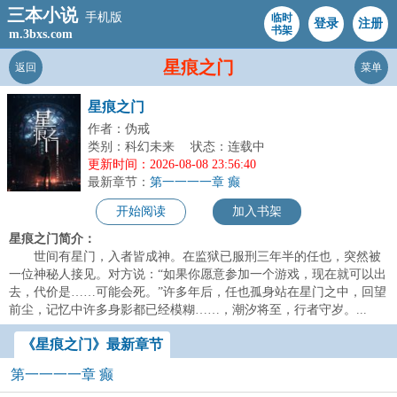
三本小说
手机版
临时
登录
注册
书架
m.3bxs.com
星痕之门
返回
菜单
星痕之门
作者：伪戒
类别：科幻未来
状态：连载中
更新时间：2026-08-08 23:56:40
最新章节：
第一一一一章 癫
开始阅读
加入书架
星痕之门简介：
世间有星门，入者皆成神。在监狱已服刑三年半的任也，突然被
一位神秘人接见。对方说：“如果你愿意参加一个游戏，现在就可以出
去，代价是……可能会死。”许多年后，任也孤身站在星门之中，回望
前尘，记忆中许多身影都已经模糊……，潮汐将至，行者守岁。...
《星痕之门》最新章节
第一一一一章 癫