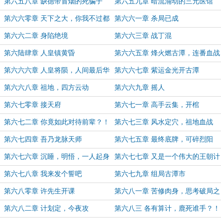
第六五八章 缺德带冒烟的死骗子
第六五九章 暗流涌动的三元医馆
第六六零章 天下之大，你我不过都
第六六一章 杀局已成
是凡人
第六六二章 身陷绝境
第六六三章 战丁混
第六陆肆章 人皇镇黄昏
第六六五章 烽火燃古潭，连番血战
第六六六章 人皇将陨，人间最后华
第六六七章 紫运金光开古潭
彩！
第六六八章 祖地，四方云动
第六六九章 摇人
第六七零章 接天府
第六七一章 高手云集，开棺
第六七二章 你竟如此对待前辈？！
第六七三章 风水定穴，祖地血战
第六七四章 吾乃龙脉天师
第六七五章 最终底牌，可碎烈阳
第六七六章 沉睡，明悟，一人起身
第六七七章 又是一个伟大的王朝计
划
第六七八章 我来发个誓吧
第六七九章 组局古潭市
第六八零章 许先生开课
第六八一章 苦修肉身，思考破局之
道
第六八二章 计划定，今夜攻
第六八三 各有算计，鹿死谁手？！