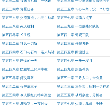
第五三二章 福来县乱成了一锅粥
第五三三章 一位掌握细节法则的男
人
第五三四章 彩蛋任务
第五三五章 勾心斗角，没一个好饼
第五三六章 交流寅虎，小元主动暴
第五三七章 惊魂八点半
线索
第五三八章 死人机制
第五三九章 一位成熟的队长
第五四零章 长生观
第五四一章 道观三院
第五四二章 狂风一刀斩
第五四三章 丹院考验
第五四四章 石臼与石杵，浴火与谜
第五四五章 回溯过去
底
第五四六章 悲惨的一天
第五四七章 一步一岁月
第五四八章 跪在地上的卢掌教
第五四九章 超级莽夫
第五五零章 师父喝茶
第五五一章 三丹入口，金身显
第五五二章 火炉炼三子
第五五三章 三件套，压制一切神通
第五五四章 令人眼红的特殊奖励
第五五五章 劫后余生，分析会
第五五六章 庆功宴，一夜过去
第五五七章 焦躁，暴躁，争吵