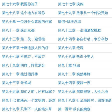
第七十六章 我要你袍子
第七十七章 疯狗
第七十八章 这个地方在等你
第七十九章 故事从一个传说开始
第八十章 一位没什么素质的作家
请假+阶段总结
第八十一章 缘起京都
第八十二章 一壶浊酒配桃糕
第八十三章 第二关，避雪棺
第八十四章 各自行动，争分夺秒
第八十五章 十座连接人性的桥
第八十六章 绝境
第八十七章 不抛弃，不放弃
第八十八章 热血小男人
第八十九章 明牌，阵营划分
第九十章 轮回
第九十一章 接过指挥棒
第九十二章 突然摊牌
第九十三章 朱雀城
第九十四章 安静一夜
第九十五章 我们之前，还有玩家？
第九十六章 黑暗密室，人性之地
（加更）
第九十七 能杀死一个文明的，必然
第九十八章 行至绝路时，回首便是
是文明本身
情
第九十九章 只剩下一人的墙头草
第一百章 很丧的姚森