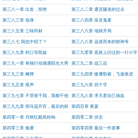
第三八一章 出发，拒绝
第三八二章 通灵隧道的过去
第三八三章 假身
第三八四章 巫灵鬼童
第三八五章 三味药材
第三八六章 地狱开局
第三八七 我也中招了？
第三八八章 远道而来的财神爷
第三八九章 村口等凯旋
第三九零章 底座上闪过的一行小字
第三九一章 单独行动偶遇阳光大男
第三九二章 战三品
孩
第三九三章 摊牌
第三九四章 惨遭勒索，飞速推进
第三九五章 尾声
第三九六章 四个字
第三九七章 不管谁干我，我都干他
第三九八章 求天君自己抽血
第三九九章 弼马温升官，最后的权
第四百章 夜宴
利
第四零一章 月映红殿风铃响
第四零二章 伏击
第四零三章 偷袭
第四零四章 最后一件差事