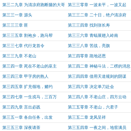
第三二九章 为清凉府跑断腿的大哥
第三三零章 一波未平，一波又起
第三三一章 源头
第三三二章 二十日，绝户清凉府
第三三三章 匪
第三三四章 找到张长寿
第三三五章 割袍乡，跑马帮
第三三六章 青蝠展翅入岭南
第三三七章 代行龙首令
第三三八章 苦战，亮旗
第三三九章 不老山
第三四零章 跪地还恩
第三四一章 死在不老山的巫主
第三四二章 神秘斗法，二楞的消息
第三四三章 甲字房的熟人
第三四四章 借用天道规则的阴谋
第三四五章 扩充领地，赌约
第三四六章 决定单刀赴会
第三四七章 一生戎马，三百万
第三四八章 不老山庄，四方云动
第三四九章 言出必践
第三五零章 不老山，六君子
第三五一章 各自任务，出发
第三五二章 龙凤呈祥
第三五三章 深夜请茶
第三五四章 一夜之间，地窖满员