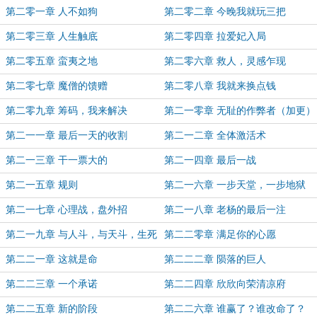
第二零一章 人不如狗
第二零二章 今晚我就玩三把
第二零三章 人生触底
第二零四章 拉爱妃入局
第二零五章 蛮夷之地
第二零六章 救人，灵感乍现
第二零七章 魔僧的馈赠
第二零八章 我就来换点钱
第二零九章 筹码，我来解决
第二一零章 无耻的作弊者（加更）
第二一一章 最后一天的收割
第二一二章 全体激活术
第二一三章 干一票大的
第二一四章 最后一战
第二一五章 规则
第二一六章 一步天堂，一步地狱
第二一七章 心理战，盘外招
第二一八章 老杨的最后一注
第二一九章 与人斗，与天斗，生死
第二二零章 满足你的心愿
一注
第二二一章 这就是命
第二二二章 陨落的巨人
第二二三章 一个承诺
第二二四章 欣欣向荣清凉府
第二二五章 新的阶段
第二二六章 谁赢了？谁改命了？