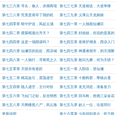
第七三六章 寻头，偷人，赤潮再现
第七三七章 天道相送，大道争锋
第七三八章 究竟是谁夺了我的机
第七三九章 义薄云天龙娘娘
缘？
第七四零章 暗中护送，风起云涌
第七四一章 一人独面仙澜宗
第七四二章 搅屎棍逃出升天？
第七四三章 好姐姐，你说的是真的
吗？
第七四四章 这是一场阴谋吗？
第七四五章 老将护潮龙，西凉入门
难
第七四六章 仙澜宗的惩处，西凉城
第七四七章 神通者闹市，则天湖聚
的业府
首
第七四八章 一人独行，寻将死之人
第七四九章 敢问九黎，何为天骄？
第七五零章 天骄亦有差距
第七五一章 入阳谷，登仙澜
第七五二章 桃花血引，震荡虚空
第七五三章 十殿阎君，孽镜台显
第七五四章 隐入虚空，主仆对饮
第七五五章 龙兄消息，准备发力
第七五六章 飞仙门之耻，反击悄然
第七五七章 回马枪，抢挑三朵金花
而至
第七五八章 天阁楼悬八尸，风云激
第七五九章 妙人一位，论道同行
荡
更新说明
第七六零章 少年回到原点，怀王暗