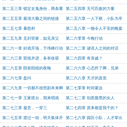
第二五三章 锁定女鬼身份，两条重
第二五四章 无可匹敌的力量
要线索
第二五五章 最强大脑之间的链接
第二五六章 一人下棋，小队为卒
第二五七章 暴怒村
第二五八章 一顿令人不安的晚宴
第二五九章 见刘管家，如见亲父
第二六零章 今晚行动
第二六一章 好戏开场，于伟峰行动
第二六二章 谜语人之间的对话
第二六三章 双线并进，各有收获
第二六四章 有亲戚？
第二六五章 阴差阳错的夜晚
第二六六章 心态炸了啊，兄弟
第二六七章 盘问
第二六八章 天才的直觉
第二六九章 一切都不按照剧本来啊
第二七零章 时间紧迫
第二七一章 王家搭台，我来唱戏
第二七二章 别惹腹黑的女人
第二七三章 凝意，一穿三
第二七四章 原来都是我干的？
第二七五章 渡过一劫，明天集体开
第二七六章 园区小队，人才辈出