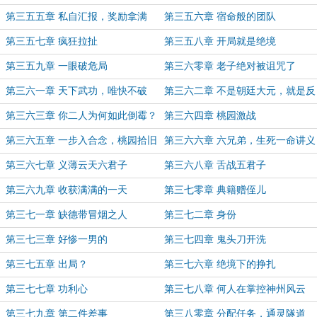
第三五五章 私自汇报，奖励拿满
第三五六章 宿命般的团队
第三五七章 疯狂拉扯
第三五八章 开局就是绝境
第三五九章 一眼破危局
第三六零章 老子绝对被诅咒了
第三六一章 天下武功，唯快不破
第三六二章 不是朝廷大元，就是反
贼
第三六三章 你二人为何如此倒霉？
第三六四章 桃园激战
第三六五章 一步入合念，桃园拾旧
第三六六章 六兄弟，生死一命讲义
义
气
第三六七章 义薄云天六君子
第三六八章 舌战五君子
第三六九章 收获满满的一天
第三七零章 典籍赠侄儿
第三七一章 缺德带冒烟之人
第三七二章 身份
第三七三章 好惨一男的
第三七四章 鬼头刀开洗
第三七五章 出局？
第三七六章 绝境下的挣扎
第三七七章 功利心
第三七八章 何人在掌控神州风云
第三七九章 第二件差事
第三八零章 分配任务，通灵隧道