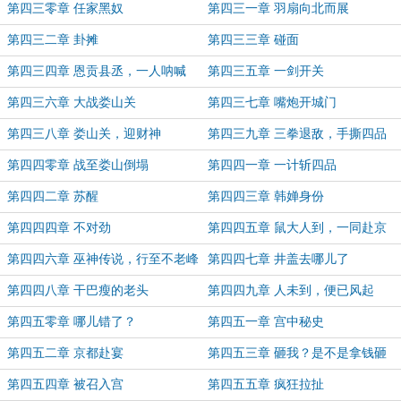
第四三零章 任家黑奴
第四三一章 羽扇向北而展
第四三二章 卦摊
第四三三章 碰面
第四三四章 恩贡县丞，一人呐喊
第四三五章 一剑开关
第四三六章 大战娄山关
第四三七章 嘴炮开城门
第四三八章 娄山关，迎财神
第四三九章 三拳退敌，手撕四品
第四四零章 战至娄山倒塌
第四四一章 一计斩四品
第四四二章 苏醒
第四四三章 韩婵身份
第四四四章 不对劲
第四四五章 鼠大人到，一同赴京
第四四六章 巫神传说，行至不老峰
第四四七章 井盖去哪儿了
内
第四四八章 干巴瘦的老头
第四四九章 人未到，便已风起
第四五零章 哪儿错了？
第四五一章 宫中秘史
第四五二章 京都赴宴
第四五三章 砸我？是不是拿钱砸
我？
第四五四章 被召入宫
第四五五章 疯狂拉扯