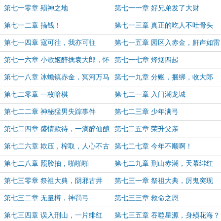
第七一零章 殒神之地
第七一一章 好兄弟发了大财
第七一二章 搞钱！
第七一三章 真正的吃人不吐骨头
第七一四章 寇可往，我亦可往
第七一五章 园区入赤金，鼾声如雷
第七一六章 小歌姬醉擒袁大郎，怀
第七一七章 烽烟四起
王砸仓
第七一八章 冰蟾镇赤金，冥河万马
第七一九章 分账，捆绑，收大郎
腾
第七二零章 一枚暗棋
第七二一章 入门潮龙城
第七二二章 神秘猛男失踪事件
第七二三章 少年满弓
第七二四章 盛情款待，一滴醉仙酿
第七二五章 荣升父亲
第七二六章 欺压，榨取，人心不古
第七二七章 今年不顺啊！
第七二八章 照脸抽，啪啪啪
第七二九章 刑山赤潮，天幕绯红
第七三零章 祭祖大典，阴邪古井
第七三一章 祭祖大典，厉鬼突现
第七三二章 无量樽，神罚弓
第七三三章 救命之恩
第七三四章 误入刑山，一片绯红
第七三五章 吞噬星源，身殒花海？