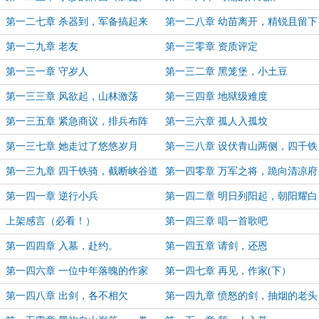
第一二七章 杀器到，军备搞起来
第一二八章 幼苗离开，精锐且留下
第一二九章 老友
第一三零章 资质评定
第一三一章 守岁人
第一三二章 黑笼堡，小土豆
第一三三章 风欲起，山林激荡
第一三四章 地狱级难度
第一三五章 紧急商议，排兵布阵
第一三六章 孤人入孤坟
第一三七章 她走过了悠悠岁月
第一三八章 设伏青山两侧，四千铁
骑向北
第一三九章 四千铁骑，截断峡谷道
第一四零章 万军之将，跪向清凉府
第一四一章 逆行小兵
第一四二章 明日列阳起，朝阳耀白
骨
上架感言（必看！）
第一四三章 唱一首歌吧
第一四四章 入墓，赴约。
第一四五章 请剑，还恩
第一四六章 一位中年落魄的作家
第一四七章 再见，作家(下）
（上）
第一四八章 出剑，各不相欠
第一四九章 愤怒的剑，抽烟的老头