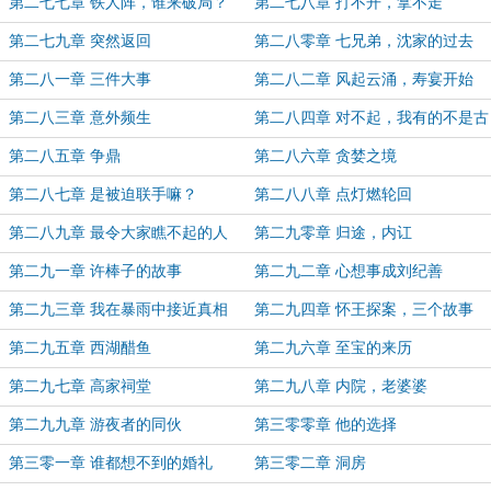
干
第二七七章 铁人阵，谁来破局？
第二七八章 打不开，拿不走
第二七九章 突然返回
第二八零章 七兄弟，沈家的过去
第二八一章 三件大事
第二八二章 风起云涌，寿宴开始
第二八三章 意外频生
第二八四章 对不起，我有的不是古
王朝气运
第二八五章 争鼎
第二八六章 贪婪之境
第二八七章 是被迫联手嘛？
第二八八章 点灯燃轮回
第二八九章 最令大家瞧不起的人
第二九零章 归途，内讧
第二九一章 许棒子的故事
第二九二章 心想事成刘纪善
第二九三章 我在暴雨中接近真相
第二九四章 怀王探案，三个故事
第二九五章 西湖醋鱼
第二九六章 至宝的来历
第二九七章 高家祠堂
第二九八章 内院，老婆婆
第二九九章 游夜者的同伙
第三零零章 他的选择
第三零一章 谁都想不到的婚礼
第三零二章 洞房