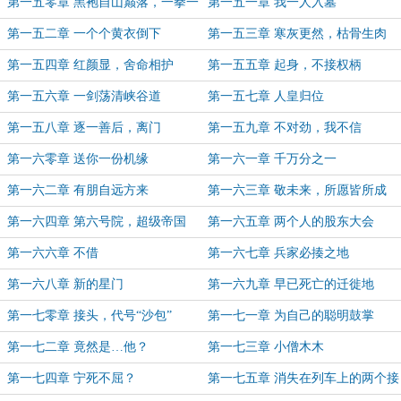
第一五零章 黑袍自山巅落，一拳一
第一五一章 我一人入墓
个
第一五二章 一个个黄衣倒下
第一五三章 寒灰更然，枯骨生肉
第一五四章 红颜显，舍命相护
第一五五章 起身，不接权柄
第一五六章 一剑荡清峡谷道
第一五七章 人皇归位
第一五八章 逐一善后，离门
第一五九章 不对劲，我不信
第一六零章 送你一份机缘
第一六一章 千万分之一
第一六二章 有朋自远方来
第一六三章 敬未来，所愿皆所成
第一六四章 第六号院，超级帝国
第一六五章 两个人的股东大会
第一六六章 不借
第一六七章 兵家必揍之地
第一六八章 新的星门
第一六九章 早已死亡的迁徙地
第一七零章 接头，代号“沙包”
第一七一章 为自己的聪明鼓掌
第一七二章 竟然是…他？
第一七三章 小僧木木
第一七四章 宁死不屈？
第一七五章 消失在列车上的两个接