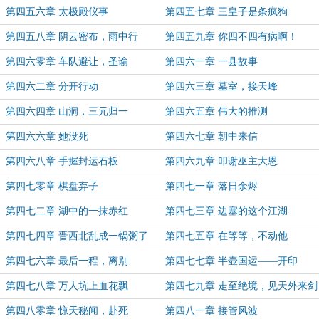
第四五六章 太极殿仪事
第四五七章 三皇子是条疯狗
第四五八章 阴云密布，雨中行
第四五九章 你四不四有病啊！
第四六零章 车队避让，圣谕
第四六一章 一县故事
第四六二章 分开行动
第四六三章 墓室，接天峰
第四六四章 山洞，三元归一
第四六五章 伟大的推测
第四六六章 她没死
第四六七章 朝中来信
第四六八章 手握封运石板
第四六九章 叩谢巫主大恩
第四七零章 棋盘弃子
第四七一章 落日余烬
第四七二章 湖中的一抹赤红
第四七三章 边塞的这个江湖
第四七四章 晋西北乱成一锅粥了
第四七五章 在等等，不动他
第四七六章 最后一程，离别
第四七七章 半壶国运——开印
第四七八章 万人坑上血花飘
第四七九章 走至绝境，见天外来剑
第四八零章 惊天秘闻，赴死
第四八一章 接管风波