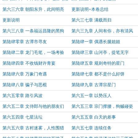
人
第六三六章 朝阳东升，此间明亮
更新说明+本卷总结
更新说明
第六三七章 满载而归
第六三八章 一条福运昌隆的黑狗
第六三九章 人间有你，亦有清风
第陆肆零章 古潭市寻友
第陆肆一章 偶遇长腿姐姐
第陆肆二章 龙门毛笔，一场考验
第陆肆三章 山河亭，提笔无字
第陆肆四章 不收钱财许青宴
第陆肆五章 规则奇特的星门
第陆肆六章 万象门奇遇
第陆肆七章 都不是什么好饼
第陆肆八章 骗子与恶棍
第陆肆九章 古潭宗星门
第六五零章 路引风波
第六五一章 以势压人
第六五二章 文侍郎与他的朋友们
第六五三章 宗门撑腰，狗贼碰瓷
第六五四章 七星法坛
第六五五章 白天的差事
第六五六章 古村迷雾，人性围猎
第六五七章 连续任务