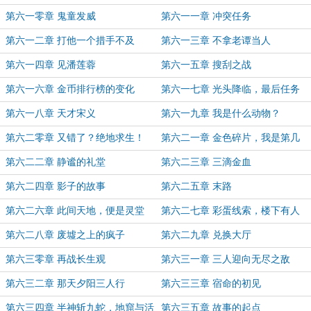
第六一零章 鬼童发威
第六一一章 冲突任务
第六一二章 打他一个措手不及
第六一三章 不拿老谭当人
第六一四章 见潘莲蓉
第六一五章 搜刮之战
第六一六章 金币排行榜的变化
第六一七章 光头降临，最后任务
第六一八章 天才宋义
第六一九章 我是什么动物？
第六二零章 又错了？绝地求生！
第六二一章 金色碎片，我是第几
名？
第六二二章 静谧的礼堂
第六二三章 三滴金血
第六二四章 影子的故事
第六二五章 末路
第六二六章 此间天地，便是灵堂
第六二七章 彩蛋线索，楼下有人
第六二八章 废墟之上的疯子
第六二九章 兑换大厅
第六三零章 再战长生观
第六三一章 三人迎向无尽之敌
第六三二章 那天夕阳三人行
第六三三章 宿命的初见
第六三四章 半神斩九蛇，地窟与活
第六三五章 故事的起点