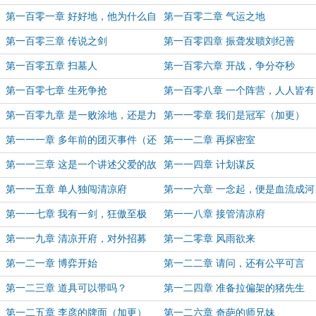
第一百零一章 好好地，他为什么自
第一百零二章 气运之地
爆了？
第一百零三章 传说之剑
第一百零四章 振聋发聩刘纪善
第一百零五章 扫墓人
第一百零六章 开战，争分夺秒
第一百零七章 生死争抢
第一百零八章 一个阵营，人人皆有
华彩
第一百零九章 是一败涂地，还是力
第一一零章 我们是冠军（加更）
挽狂澜？
第一一一章 多年前的团灭事件（还
第一一二章 再探密室
更）
第一一三章 这是一个讲述父爱的故
第一一四章 计划谋反
事
第一一五章 单人独闯清凉府
第一一六章 一念起，便是血流成河
第一一七章 我有一剑，狂傲至极
第一一八章 接管清凉府
第一一九章 清凉开府，对外招募
第一二零章 风雨欲来
第一二一章 博弈开始
第一二二章 请问，还有公平可言
吗？
第一二三章 道具可以带吗？
第一二四章 准备拉偏架的猪先生
第一二五章 李彦的牌面（加更）
第一二六章 奇葩的师兄妹