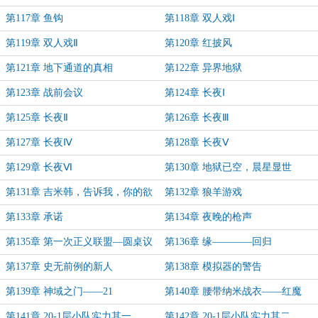
第117章 鱼钩
第118章 双人戏Ⅰ
第119章 双人戏Ⅱ
第120章 红披风
第121章 地下通道的真相
第122章 异界地狱
第123章 战前会议
第124章 长夜Ⅰ
第125章 长夜Ⅱ
第126章 长夜Ⅲ
第127章 长夜Ⅳ
第128章 长夜Ⅴ
第129章 长夜Ⅵ
第130章 地狱已空，晨星显世
第131章 吉米韩，告诉我，你的欲
第132章 狼羊游戏
望是什么？
第133章 承诺
第134章 夜晚的枪声
第135章 第一次正义联盟—圆桌议
第136章 缘————回归
会
第137章 史无前例的新人
第138章 模拟器的警告
第139章 神域之门——21
第140章 腰带纳米战衣——红魔
第141章 20-1层小队实力其一
第142章 20-1层小队实力其二