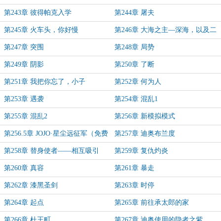
肯特1
肯特2
第243章 彼得帕克入学
第244章 屠夫
第245章 火车头，你好慢
第246章 大海之主—深海，以及二
号玄色
第247章 突围
第248章 局势
第249章 阴影
第250章 了断
第251章 我把你忘了，小子
第252章 何为人
第253章 遇袭
第254章 混乱1
第255章 混乱2
第256章 新模拟模式
第256.5章 JOJO·星尘远征军（免费
第257章 迪奥布兰度
章节）
第258章 替身使者——相互吸引
第259章 复仇灼炎
第260章 真容
第261章 暴走
第262章 漆黑圣剑
第263章 时停
第264章 起点
第265章 前往承太郎的家
第266章 杜王町
第267章 迪奥使用的隐者之紫