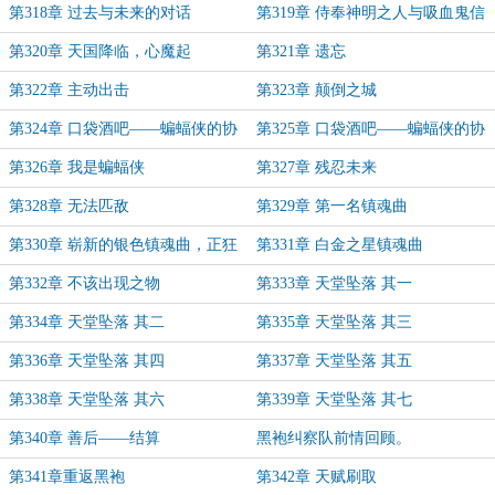
练
第318章 过去与未来的对话
第319章 侍奉神明之人与吸血鬼信
徒
第320章 天国降临，心魔起
第321章 遗忘
第322章 主动出击
第323章 颠倒之城
第324章 口袋酒吧——蝙蝠侠的协
第325章 口袋酒吧——蝙蝠侠的协
助1
助2
第326章 我是蝙蝠侠
第327章 残忍未来
第328章 无法匹敌
第329章 第一名镇魂曲
第330章 崭新的银色镇魂曲，正狂
第331章 白金之星镇魂曲
暴演奏着
第332章 不该出现之物
第333章 天堂坠落 其一
第334章 天堂坠落 其二
第335章 天堂坠落 其三
第336章 天堂坠落 其四
第337章 天堂坠落 其五
第338章 天堂坠落 其六
第339章 天堂坠落 其七
第340章 善后——结算
黑袍纠察队前情回顾。
第341章重返黑袍
第342章 天赋刷取