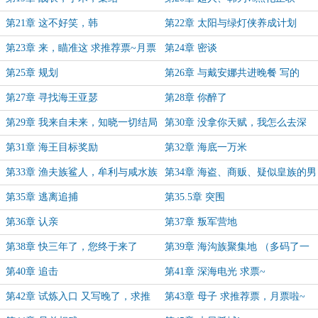
第21章 这不好笑，韩
第22章 太阳与绿灯侠养成计划
第23章 来，瞄准这 求推荐票~月票
第24章 密谈
~
第25章 规划
第26章 与戴安娜共进晚餐 写的
晚，先更
第27章 寻找海王亚瑟
第28章 你醉了
第29章 我来自未来，知晓一切结局
第30章 没拿你天赋，我怎么去深
（求推荐、月票~）
海？
第31章 海王目标奖励
第32章 海底一万米
第33章 渔夫族鲨人，牟利与咸水族
第34章 海盗、商贩、疑似皇族的男
卡扎斯
人
第35章 逃离追捕
第35.5章 突围
第36章 认亲
第37章 叛军营地
第38章 快三年了，您终于来了
第39章 海沟族聚集地 （多码了一
章，提前发了）
第40章 追击
第41章 深海电光 求票~
第42章 试炼入口 又写晚了，求推
第43章 母子 求推荐票，月票啦~