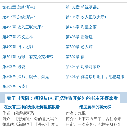
第491章 总统演讲1
第492章 总统演讲2
第493章 总统演讲3
第494章 攻入正联大厅1
第495章 攻入正联大厅2
第496章 海星之雨
第497章 不义之神
第498章 后遗症
第499章 旧世之影
第500章 超人药
第501章 地球，有克拉克和韩
第502章 假
第503章 遇袭
第504章 对绿灯策略
第505章 法师、骗子、烟鬼
第506章 你是康斯坦丁，他也是康
斯坦丁？
第507章 污染1
看了《无限：模拟从DC正义联盟开始》的书友还喜欢看
在没有主神的无限恐怖里模拟诸
维度魔神的聊天群
作者：闪耀银河系
作者：九棍
天
简介：【想知道生命的意义吗？
简介：上下四方曰宇，古往今来
想真的活着吗？】【是/否】罗天
曰宙。一次意外，令林宇身死穿