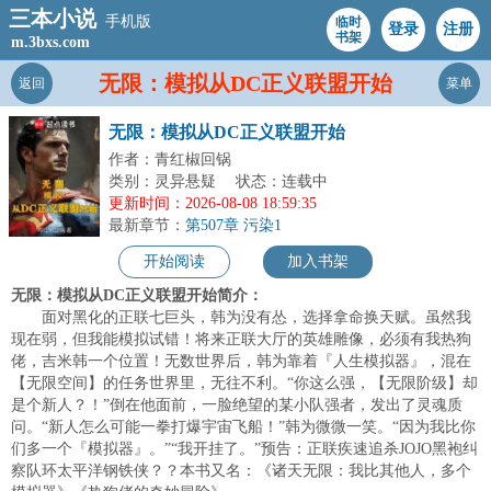
三本小说
手机版
临时
登录
注册
书架
m.3bxs.com
无限：模拟从DC正义联盟开始
返回
菜单
无限：模拟从DC正义联盟开始
作者：青红椒回锅
类别：灵异悬疑
状态：连载中
更新时间：2026-08-08 18:59:35
最新章节：
第507章 污染1
开始阅读
加入书架
无限：模拟从DC正义联盟开始简介：
面对黑化的正联七巨头，韩为没有怂，选择拿命换天赋。虽然我
现在弱，但我能模拟试错！将来正联大厅的英雄雕像，必须有我热狗
佬，吉米韩一个位置！无数世界后，韩为靠着『人生模拟器』，混在
【无限空间】的任务世界里，无往不利。“你这么强，【无限阶级】却
是个新人？！”倒在他面前，一脸绝望的某小队强者，发出了灵魂质
问。“新人怎么可能一拳打爆宇宙飞船！”韩为微微一笑。“因为我比你
们多一个『模拟器』。”“我开挂了。”预告：正联疾速追杀JOJO黑袍纠
察队环太平洋钢铁侠？？本书又名：《诸天无限：我比其他人，多个