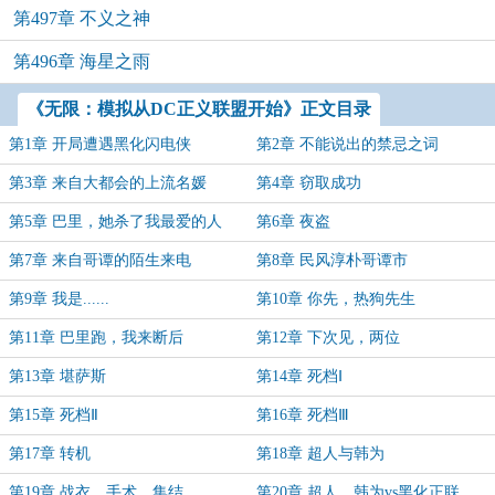
第497章 不义之神
第496章 海星之雨
《无限：模拟从DC正义联盟开始》正文目录
第1章 开局遭遇黑化闪电侠
第2章 不能说出的禁忌之词
第3章 来自大都会的上流名媛
第4章 窃取成功
第5章 巴里，她杀了我最爱的人
第6章 夜盗
第7章 来自哥谭的陌生来电
第8章 民风淳朴哥谭市
第9章 我是......
第10章 你先，热狗先生
第11章 巴里跑，我来断后
第12章 下次见，两位
第13章 堪萨斯
第14章 死档Ⅰ
第15章 死档Ⅱ
第16章 死档Ⅲ
第17章 转机
第18章 超人与韩为
第19章 战衣，手术，集结
第20章 超人、韩为vs黑化正联