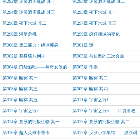
第292章 迷雾酒店乱战 其一
第293章 迷雾酒店乱战 其二
第294章 迷雾酒店乱战 其三
第295章 夜下水城 其一
第296章 夜下水城 其二
第297章 夜下水城 其三
第298章 潜艇危机
第299章 疯狂疆域的变化
第300章 第二能力：绝渊缠身
第301章 迷
第302章 替身碟片到手
第303章 与迪奥的二次会面
第304章 口袋酒吧——神奇女侠的
第305章 作祟
劝架方式
第306章 幽冥 其一
第307章 幽冥 其二
第308章 幽冥 其三
第309章 幽冥 其四
第310章 幽冥 其五
第311章 宇宙之行1
第312章 宇宙之行2
第313章 宇宙之行3——口袋酒吧，
海王亚瑟
第314章 复苏的究极生物 其一
第315章 复苏的究极生物 其二
第316章 超人英雄卡兹卡
第317章 反派小组集结——波纹训