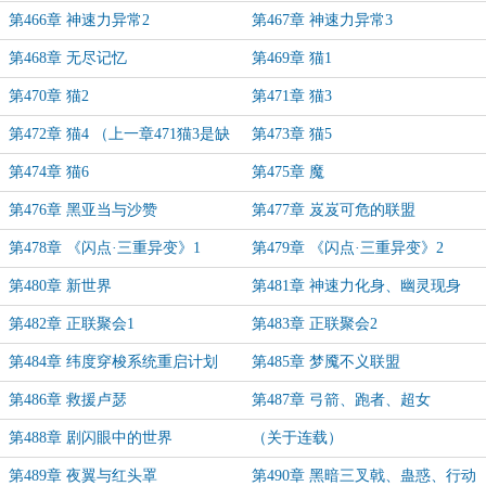
第466章 神速力异常2
第467章 神速力异常3
第468章 无尽记忆
第469章 猫1
第470章 猫2
第471章 猫3
第472章 猫4 （上一章471猫3是缺
第473章 猫5
失的，现顺序已调整）
第474章 猫6
第475章 魔
第476章 黑亚当与沙赞
第477章 岌岌可危的联盟
第478章 《闪点·三重异变》1
第479章 《闪点·三重异变》2
第480章 新世界
第481章 神速力化身、幽灵现身
第482章 正联聚会1
第483章 正联聚会2
第484章 纬度穿梭系统重启计划
第485章 梦魇不义联盟
第486章 救援卢瑟
第487章 弓箭、跑者、超女
第488章 剧闪眼中的世界
（关于连载）
第489章 夜翼与红头罩
第490章 黑暗三叉戟、蛊惑、行动