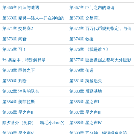
生
第366章 回归与遭遇
第367章 巨门之内的邀请
第369章 精灵—矮人—开在神域的
第370章 交易商1
魔法道具屋
第371章 交易商2
第372章 百万代币规则指定，与仙
门一游
第373章 问斩
第374章 救援
第375章 可！
第376章 《我是谁？》
环·奥副本，特殊解释章
第377章 巨兽盘踞之都与天外巨影
（看本副本的，请劳驾看下前解释单
第378章 巨兽之下
第379章 传递
章）
第380章 判断
第381章 跨越迷失
第382章 消失的队长
第383章 后勤基地
第384章 美菲拉斯
第385章 星之声Ⅰ
第386章 星之声Ⅱ
第387章 星之声Ⅲ
除夕番外（免费）—粉毛小doro的
第388章 星之声Ⅳ
一天
第389章 星之声Ⅴ
第390章 五分钟，银河绿色奇迹