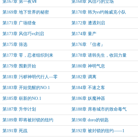
第167章 第一夜Ⅶ
第168章 风信巧的立场
第169章 地下世界的秘密
第170章 韩为vs约翰威克小队
第171章 广场猎食
第172章 遭遇刘启
第173章 风信巧vs刘启
第174章 量产
第175章 筛选
第176章 『信者』
第177章 零，忍者组织到来
第178章 请韩先生，收回力量
第179章 围剿开始
第180章 神明气息
第181章 污秽神明代行人—零
第182章 调离
第183章 开始觉醒的NO.1
第184章 不速之客
第185章 崭新的NO.1
第186章 妖魔神器
第187章 升华计划
第188章 席卷城市的致命毒气
第189章 即将被封锁的纽约
第190章 doro的钥匙
第191章 死战
第192章 被封锁的纽约——1