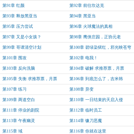
第91章 红颜
第92章 前往坎达克
第93章 释放黑亚当
第94章 黑亚当
第95章 压力尝试
第96章 火球魔法的真相
第97章 又是小女孩？
第98章 鹰侠庄园，正协元老
第99章 哥谭清空计划
第100章 碧绿染狱红，邪光映苍穹
第101章 围攻
第102章 电我！
第103章 反向洗脑
第104章 破解 求推荐票，月票
第105章 失衡 求推荐票，月票
第106章 到底怎么了，吉米韩
第107章 练习
第108章 异变
第109章 两道空白
第110章 一日结束的天启入侵
第111章 停业的剧院
第112章 临时员工
第113章 午夜幽灵
第114章 镰刀恶魔
第115章 域
第116章 你就在这里