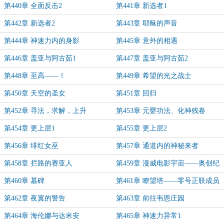
第440章 全面反击2
第441章 新选者1
第442章 新选者2
第443章 耶稣的声音
第444章 神速力内的身影
第445章 意外的相遇
第446章 盖亚与阿古茹1
第447章 盖亚与阿古茹2
第448章 至高——！
第449章 希望的光之战士
第450章 天空的圣女
第451章 回归
第452章 寻法，求解，上升
第453章 元婴功法、化神残卷
第454章 更上层1
第455章 更上层2
第456章 绯红女巫
第457章 通道内的神秘来者
第458章 拦路的赛亚人
第459章 漫威电影宇宙——奥创纪
元
第460章 墓碑
第461章 瞭望塔——零号正联成员
回归
第462章 夜翼的警告
第463章 前往韦恩庄园
第464章 海伦娜与达米安
第465章 神速力异常1