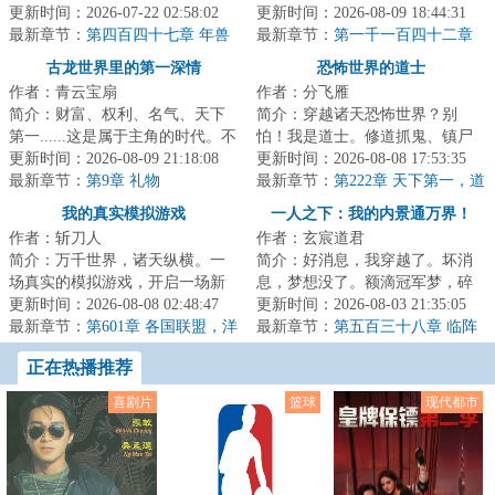
点下了是。“然后呢？”“然后我的
更新时间：2026-07-22 02:58:02
越，但在穿越途中，他又意外撞
更新时间：2026-08-09 18:44:31
存款就被...
最新章节：
第四百四十七章 年兽
上了一个刚刚孕...
最新章节：
第一千一百四十二章
水庸土地，速来见我！
古龙世界里的第一深情
恐怖世界的道士
作者：青云宝扇
作者：分飞雁
简介：财富、权利、名气、天下
简介：穿越诸天恐怖世界？别
第一......这是属于主角的时代。不
怕！我是道士。修道抓鬼、镇尸
过对方云华来说，他更喜欢坐看
更新时间：2026-08-09 21:18:08
降妖，斩诸天妖魔鬼怪。炼丹符
更新时间：2026-08-08 17:53:35
主角翻雨覆...
最新章节：
第9章 礼物
箓、仙神道果，修...
最新章节：
第222章 天下第一，道
德真仙
我的真实模拟游戏
一人之下：我的内景通万界！
作者：斩刀人
作者：玄宸道君
简介：万千世界，诸天纵横。一
简介：好消息，我穿越了。坏消
场真实的模拟游戏，开启一场新
息，梦想没了。额滴冠军梦，碎
的人生。年的世界，当别人都在
更新时间：2026-08-08 02:48:47
咧！好消息，自己这具身体觉醒
更新时间：2026-08-03 21:35:05
下海经商，当二...
最新章节：
第601章 各国联盟，洋
成为了异人。坏...
最新章节：
第五百三十八章 临阵
人的插手
突破，天命之子的待遇
正在热播推荐
喜剧片
篮球
现代都市