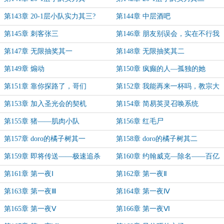
第143章 20-1层小队实力其三?
第144章 中层酒吧
第145章 刺客张三
第146章 朋友别误会，实在不行我
跳钢管舞
第147章 无限抽奖其一
第148章 无限抽奖其二
第149章 煽动
第150章 疯癫的人—孤独的她
第151章 靠你探路了，哥们
第152章 我能再来一杯吗，教宗大
人
第153章 加入圣光会的契机
第154章 简易英灵召唤系统
第155章 猪——肌肉小队
第156章 红毛尸
第157章 doro的橘子树其一
第158章 doro的橘子树其二
第159章 即将传送——极速追杀
第160章 约翰威克—除名——百亿
——异变
悬赏
第161章 第一夜Ⅰ
第162章 第一夜Ⅱ
第163章 第一夜Ⅲ
第164章 第一夜Ⅳ
第165章 第一夜Ⅴ
第166章 第一夜Ⅵ