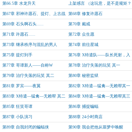
~）
第66.5章 水龙升天
上架感言 （这玩意，是不是规矩？
先发了） 求首订~~
第67章 邪神许愿石、提灯、上古战
第68章 修复许愿石
场
第69章 石头啊石头......
第70章 戴戒
第71章 许愿石......
第72章 众生愿
第73章 继承秩序与混乱的男人
第74章 前往星城
第75章 提灯到手
第76章 X特遣队——队长死射，入
队！
第77章 哥谭新人——自称W
第78章 治疗失落的玩笑 其一
第79章 治疗失落的玩笑 其二
第80章 秘密监狱
第81章 罗宾——夜翼
第82章 X特遣—猛禽—无赖帮其一
第83章 X特遣—猛禽—无赖帮 其二
第84章 X特遣—猛禽—无赖帮其三
第85章 狂笑哥谭
第86章 捕捉蝙蝠
第87章 小队演习
第88章 24小时商店
第89章 自我封闭的蝙蝠侠
第90章 我会把他从噩梦中唤醒