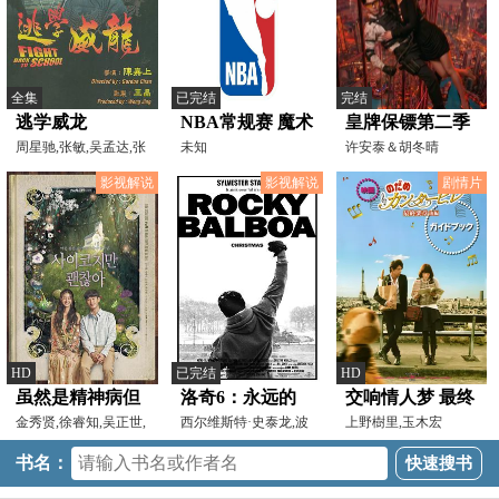
全集
已完结
完结
逃学威龙
NBA常规赛 魔术
皇牌保镖第二季
周星驰,张敏,吴孟达,张
vs活塞20251030
未知
许安泰＆胡冬晴
耀扬,黄一山,秦沛,苑
影视解说
影视解说
剧情片
HD
已完结
HD
虽然是精神病但
洛奇6：永远的
交响情人梦 最终
没关系(剧情解
金秀贤,徐睿知,吴正世,
拳王[电影解说]
西尔维斯特·史泰龙,波
乐章 后篇
上野樹里,玉木宏
朴珪瑛,朴真珠,金昌
特·杨,安东尼奥·塔
说）
书名：