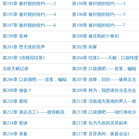
第193章 被封锁的纽约——2
第194章 被封锁的纽约——3
第195章 被封锁的纽约——4
第196章 被封锁的纽约——5
第197章 被封锁的纽约——6
第198章 被封锁的纽约——7
第199章 造神
第200章 被压制的十拳剑
第201章 堕天使的笑声
第202章 剑冢
第203章 5倍模拟结算1
第204章 结算2——天赋：口袋纬度
酒吧
当前天赋记录
第205章 口袋酒吧——首客，蝙蝠
侠 其一
第206章 口袋酒吧——首客，蝙蝠
第207章 劝降，回归——缘商店兑
侠 其二
换内容
第208章 做饭？
第209章 韩为，我想请你当圣光会
副会长 ?
第210章 黄纸
第211章 没能成为英雄的男人—彼
得帕克
第212章 酒店员工1——彼得帕克
第213章 口袋酒吧——绿灯侠哈尔
的告诫
第214章 密谈
第215章 化为凡俗的灵异副本
第216章 准备
第217章 灵异房间：家庭会议1