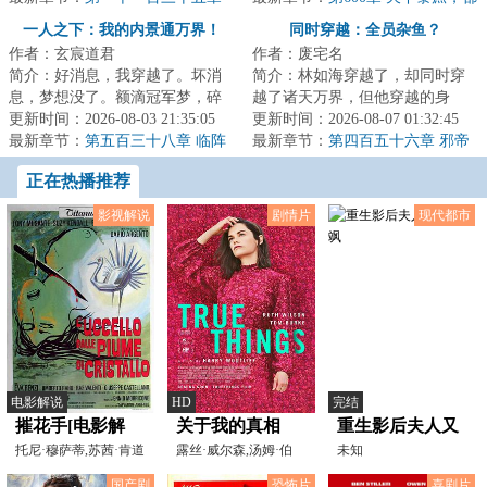
无漏仙体
有不该死的理由
一人之下：我的内景通万界！
同时穿越：全员杂鱼？
作者：玄宸道君
作者：废宅名
简介：好消息，我穿越了。坏消
简介：林如海穿越了，却同时穿
息，梦想没了。额滴冠军梦，碎
越了诸天万界，但他穿越的身
咧！好消息，自己这具身体觉醒
更新时间：2026-08-03 21:35:05
份，每一个都是杂鱼。就连同时
更新时间：2026-08-07 01:32:45
成为了异人。坏...
最新章节：
第五百三十八章 临阵
穿越的金手指，也...
最新章节：
第四百五十六章 邪帝
突破，天命之子的待遇
舍利
正在热播推荐
影视解说
剧情片
现代都市
电影解说
HD
完结
摧花手[电影解
关于我的真相
重生影后夫人又
说]
托尼·穆萨蒂,苏茜·肯道
露丝·威尔森,汤姆·伯
美又飒
未知
尔,恩里科·玛丽亚
克,海莉·斯奎尔斯,
国产剧
恐怖片
喜剧片