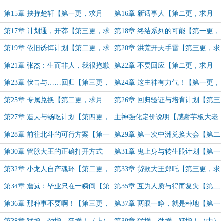
二更，求月票】
更，求月票】
第15章 挟持楚轩【第一更，求月
第16章 新话事人【第二更，求月
票】
票】
第17章 计划通，开莽【第三更，求
第18章 终结系列的可能【第一更，
月票】
求月票】
第19章 依旧诱饵计划【第二更，求
第20章 洪荒开天手雷【第三更，求
月票】
月票】
第21章 张杰：生而非人，我很抱歉
第22章 不要回应【第二更，求月
【一更，求月票】
票】
第23章 伏击与……回归【第三更，
第24章 这主神有力气！【第一更，
求月票】
求月票】
第25章 专属兑换【第二更，求月
第26章 回归验证与培育计划【第三
票】
更，求月票】
第27章 造人与畅吃计划【第四更，
主神强化定价说明【感谢芋板大老
求月票】
爷打赏的盟主！】
第28章 前往北斗的可行方案【第一
第29章 第一次中洲兑换大会【第二
更，求月票】
更，求月票】
第30章 管脉大王的正确打开方式
第31章 鬼上身与转生眼计划【第一
【感谢九幽天道送上的盟主！求月
更，求月票】
第32章 小龙人自产魂环【第二更，
第33章 贷款大王郑吒【第三更，求
票】
求月票】
月票】
第34章 詹岚：毕业只在一瞬间【第
第35章 互为人质与得而复失【第二
一更，求月票】
更，求月票】
第36章 那种事不要啊！【第三更，
第37章 两眼一睁，就是种地【第一
求月票】
更，求月票】
第38章 猛增、劲增、狂增！（上）
第39章 猛增、劲增、狂增！（中）