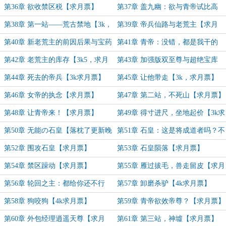
票】
月票】
第36章 欲收禁区税【求月票】
第37章 盖九幽：欲与青帝试比高
【求月票】
第38章 第一站——荒古禁地【3k，
第39章 帝兵仙路与老荒主【求月
求月票】
票】
第40章 新老荒主的前因后果与宝药
第41章 青帝：没错，都是我干的
【3k求月票】
【求月票】
第42章 老荒主的库存【3k5，求月
第43章 加强版双至尊与超绝宝库
票】
【3k5求月票】
第44章 死去的帝兵【3k求月票】
第45章 让他带走【3k，求月票】
第46章 女帝的执念【求月票】
第47章 第二站，不死山【求月票】
第48章 让青帝来！【求月票】
第49章 得寸进尺，坐地起价【3k求
月票】
第50章 无能の石皇【落枕了更新晚
第51章 石皇：这是将成道者吗？不
了些，3k求月票】
对吧【4k求月票】
第52章 围攻石皇【求月票】
第53章 石皇陨落【求月票】
第54章 禁区躁动【求月票】
第55章 雁过拔毛，兽走留皮【求月
票】
第56章 轮回之主：都给你还不行
第57章 卸磨杀驴【4k求月票】
吗？【求月票】
第58章 狗咬狗【4k求月票】
第59章 青帝欲效帝尊？【求月票】
第60章 外包经理逍遥天尊【求月
第61章 第三站，神墟【求月票】