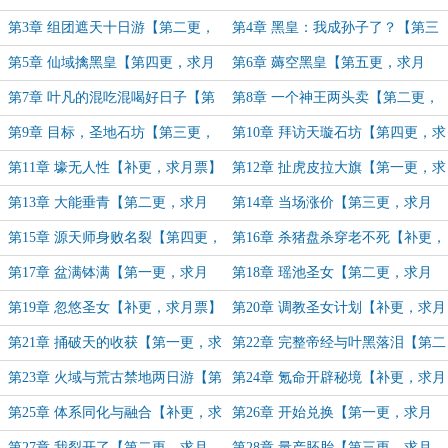
票】
求月票】
第3章 组团遮天十日游【第二更，
第4章 黑皇：我成孙子了？【第三
求月票】
更，求月票】
第5章 仙域擒黑皇【第四更，求月
第6章 薅空黑皇【第五更，求月
票】
票】
第7章 叶凡的混吃混喝好日子【第
第8章 一个神王两头卖【第二更，
一更，求月票】
求月票】
第9章 目标，圣地石坊【第三更，
第10章 拜访天璇石坊【第四更，求
求月票】
月票】
第11章 壕无人性【补更，求月票】
第12章 扯虎皮拉大旗【第一更，求
月票】
第13章 大能垂青【第二更，求月
第14章 当场涨价【第三更，求月
票】
票】
第15章 源天师身败名裂【第四更，
第16章 杀猪盘杀穿老不死【补更，
求月票】
求月票】
第17章 盆满钵满【第一更，求月
第18章 瑶池圣女【第二更，求月
票】
票】
第19章 忽悠圣女【补更，求月票】
第20章 调教圣女计划【补更，求月
票】
第21章 捅破天的收获【第一更，求
第22章 完整帝经与叶黑落泪【第二
月票】
更，求月票】
第23章 火域与荒古禁地两日游【第
第24章 氪命开辟秘境【补更，求月
三更，求月票】
票】
第25章 体系同化与融合【补更，求
第26章 开始兑换【第一更，求月
月票】
票】
第27章 我裂开了【第二更，求月
第28章 量产胚胎【第三更，求月