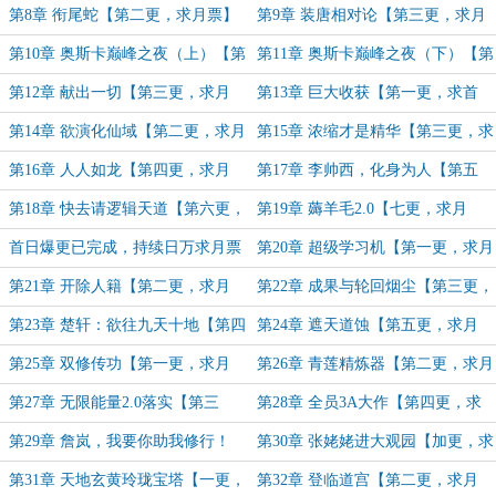
票】
求月票】
票】
第8章 衔尾蛇【第二更，求月票】
第9章 装唐相对论【第三更，求月
票】
第10章 奥斯卡巅峰之夜（上）【第
第11章 奥斯卡巅峰之夜（下）【第
一更，求月票】
二更，求月票】
第12章 献出一切【第三更，求月
第13章 巨大收获【第一更，求首
票】
订，求月票】
第14章 欲演化仙域【第二更，求月
第15章 浓缩才是精华【第三更，求
票】
月票】
第16章 人人如龙【第四更，求月
第17章 李帅西，化身为人【第五
票】
更，求月票】
第18章 快去请逻辑天道【第六更，
第19章 薅羊毛2.0【七更，求月
求月票】
票】
首日爆更已完成，持续日万求月票
第20章 超级学习机【第一更，求月
票】
第21章 开除人籍【第二更，求月
第22章 成果与轮回烟尘【第三更，
票】
求月票】
第23章 楚轩：欲往九天十地【第四
第24章 遮天道蚀【第五更，求月
更，求月票】
票】
第25章 双修传功【第一更，求月
第26章 青莲精炼器【第二更，求月
票】
票】
第27章 无限能量2.0落实【第三
第28章 全员3A大作【第四更，求
更，求月票】
月票】
第29章 詹岚，我要你助我修行！
第30章 张姥姥进大观园【加更，求
【第五更，求月票】
月票】
第31章 天地玄黄玲珑宝塔【一更，
第32章 登临道宫【第二更，求月