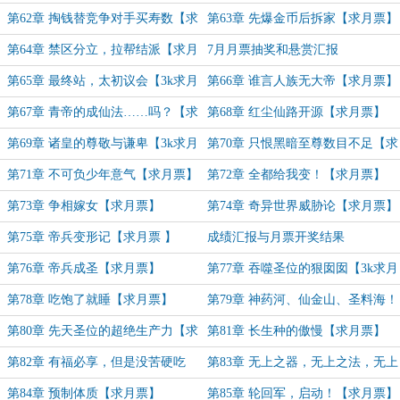
票】
第62章 掏钱替竞争对手买寿数【求
第63章 先爆金币后拆家【求月票】
月票】
第64章 禁区分立，拉帮结派【求月
7月月票抽奖和悬赏汇报
票】
第65章 最终站，太初议会【3k求月
第66章 谁言人族无大帝【求月票】
票】
第67章 青帝的成仙法……吗？【求
第68章 红尘仙路开源【求月票】
月票】
第69章 诸皇的尊敬与谦卑【3k求月
第70章 只恨黑暗至尊数目不足【求
票】
月票】
第71章 不可负少年意气【求月票】
第72章 全都给我变！【求月票】
第73章 争相嫁女【求月票】
第74章 奇异世界威胁论【求月票】
第75章 帝兵变形记【求月票 】
成绩汇报与月票开奖结果
第76章 帝兵成圣【求月票】
第77章 吞噬圣位的狠囡囡【3k求月
票】
第78章 吃饱了就睡【求月票】
第79章 神药河、仙金山、圣料海！
【4k求月票】
第80章 先天圣位的超绝生产力【求
第81章 长生种的傲慢【求月票】
月票】
第82章 有福必享，但是没苦硬吃
第83章 无上之器，无上之法，无上
【求月票】
体质【求月票】
第84章 预制体质【求月票】
第85章 轮回军，启动！【求月票】