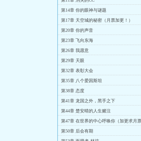
第11章 消失的CC
第14章 你的眼神与谜题
第17章 天空城的秘密（月票加更！）
第20章 你的声音
第23章 飞向东海
第26章 我愿意
第29章 天眼
第32章 表彰大会
第35章 八个爱因斯坦
第38章 态度
第41章 龙国之外，黑手之下
第44章 楚安晴的人生赌注
第47章 在世界的中心呼唤你（加更求月
第50章 后会有期