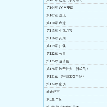
第101章 起点（求月票~）
第104章 CC与安晴
第107章 遇见
第110章 命运
第113章 生死判官
第116章 死期
第119章 狂飙
第122章 分量
第125章 邀请函
第128章 脸帮壮大！新成员！
第131章 《宇宙常数导论》
第134章 虚伪
卷末感言
第3章 导师