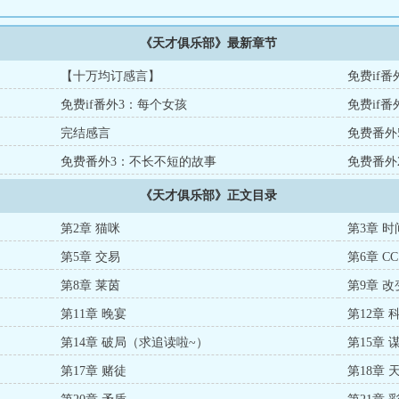
《天才俱乐部》最新章节
【十万均订感言】
免费if番
免费if番外3：每个女孩
免费if番
完结感言
免费番外
免费番外3：不长不短的故事
免费番外
《天才俱乐部》正文目录
第2章 猫咪
第3章 时
第5章 交易
第6章 CC
第8章 莱茵
第9章 改
第11章 晚宴
第12章 
第14章 破局（求追读啦~）
第15章
第17章 赌徒
第18章