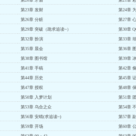
第20章 矛盾
第21章 
第23章 发财
第24章 
第26章 分赃
第27章 
第29章 突破（跪求追读~）
第30章 
第32章 扮演
第33章 
第35章 晨会
第36章 
第38章 图书馆
第39章 
第41章 手稿
第42章
第44章 历史
第45章 
第47章 授权
第48章 
第50章 入梦计划
第51章
第53章 乌合之众
第54章 
第56章 安晴(求追读~)
第57章
第59章 开场
第60章 