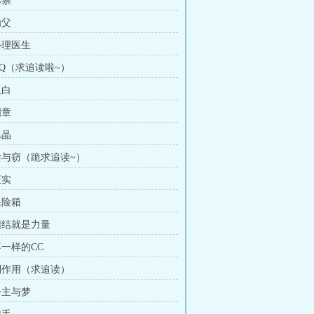
彩票
为父
心理医生
QQ（求追读啦~）
坦白
图章
冰晶
 偷与窃（跪求追读~）
证实
保险箱
 团结就是力量
不一样的CC
 副作用（求追读）
公主与梦