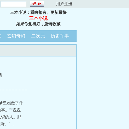
：
用户注册
三本小说：看啥都有、更新最快
三本小说
如果你觉得好，恳请收藏
侠
玄幻奇幻
二次元
历史军事
结
梦里都做了什
事。”“说说
认识的人。那
”...