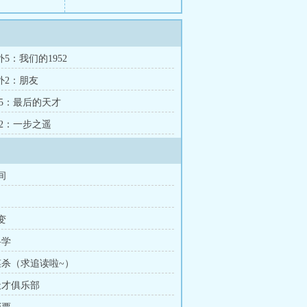
外5：我们的1952
外2：朋友
5：最后的天才
2：一步之遥
间
变
科学
 谋杀（求追读啦~）
 天才俱乐部