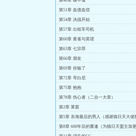
第48章 碟中谍
第51章 血债血偿
第54章 决战开始
第57章 出租车司机
第60章 黄雀与英珺
第63章 七宗罪
第66章 朋友
第69章 你输了
第72章 哥白尼
第75章 抱抱
第78章 伤心者（二合一大章）
第2章 莱茵
第5章 东海最后的男人（感谢猫日天大佬
主！）
第8章 600年后的重逢（为猫日天盟主加