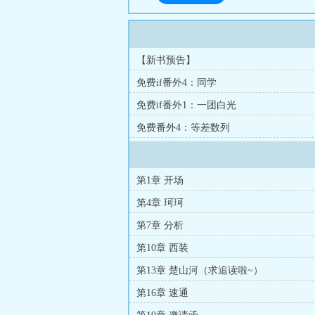
【新书预告】
免费if番外4：同学
免费if番外1：一团白光
免费番外4：等差数列
第1章 开场
第4章 珂珂
第7章 分析
第10章 西装
第13章 楚山河（求追读啦~）
第16章 速通