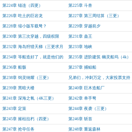
（三更）
第224章 锚连（四更）
第225章 斗兽
第226章 吃土的巨岩龙
第227章 第三周结算（三更）
第228章 缩小版车载弩？
第229章 穿越前夕
第230章 第三次穿越，四级权限
第231章 蛊王
第232章 海岛狩猎天梯（三更求月
第233章 地峡
票）
第234章 等船造好了，就是他们的
第235章 进阶建筑·幽灵船坞（4k）
末日
第236章 船骸
第237章 捕鲸船
第238章 饲灵纳耀（三更）
兄弟们，冲刺万定，大家投票支持
一下！
第239章 黑暗大楼
第240章 巨木造船厂
第241章 深海之氧（4K三更）
第242章 单手弩
第243章 定策
第244章 夜袭（三更）
第245章 摧枯拉朽（四更）
第246章 斩首
第247章 抢夺任务
第248章 重返森林