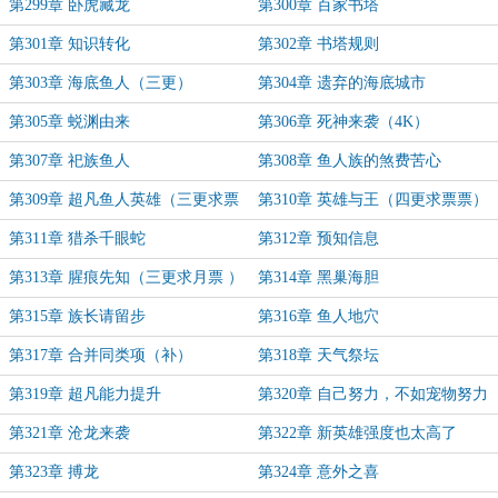
第299章 卧虎藏龙
第300章 百家书塔
第301章 知识转化
第302章 书塔规则
第303章 海底鱼人（三更）
第304章 遗弃的海底城市
第305章 蜕渊由来
第306章 死神来袭（4K）
第307章 祀族鱼人
第308章 鱼人族的煞费苦心
第309章 超凡鱼人英雄（三更求票
第310章 英雄与王（四更求票票）
票）
第311章 猎杀千眼蛇
第312章 预知信息
第313章 腥痕先知（三更求月票 ）
第314章 黑巢海胆
第315章 族长请留步
第316章 鱼人地穴
第317章 合并同类项（补）
第318章 天气祭坛
第319章 超凡能力提升
第320章 自己努力，不如宠物努力
第321章 沧龙来袭
第322章 新英雄强度也太高了
第323章 搏龙
第324章 意外之喜