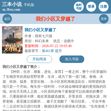
三本小说
手机版
临时
登录
注册
书架
m.3bxs.com
我们小区又穿越了
返回
菜单
我们小区又穿越了
作者：我有七只猫
类别：科幻未来
状态：连载中
更新时间：2026-07-22 19:03:40
最新章节：
第461章 提升
开始阅读
加入书架
我们小区又穿越了简介：
【种田，生存，搜集，进化，发育】一夜之间，整个小区穿越到
了生物异常的原始荒野世界，生存，成为了第一道门槛。食物、水
源、疾病、猛兽、变异生物......当小区居民艰难适应后，却绝望的发
现只是一个开始。每生存一段时间，小区就会继续穿越到更危险的区
域。好在天无绝人之路，小区居民的每个家都是可以拓展的折叠空
间，只要能获得卡牌，能在里面建造建筑，开垦农田，挖掘水源，饲
养宠物，甚至建立招募所......秦子文觉醒了「每日结算」，可在半夜
十二点后对当日进行结算，根据结算评分获得各式奖励。“生存游戏？