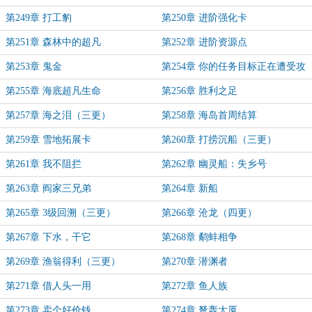
第249章 打工豹
第250章 进阶强化卡
第251章 森林中的超凡
第252章 进阶资源点
第253章 鬼金
第254章 你的任务目标正在遭受攻
击
第255章 海底超凡生命
第256章 胜利之足
第257章 海之泪（三更）
第258章 海岛首周结算
第259章 雪地拓展卡
第260章 打捞沉船（三更）
第261章 我不阻拦
第262章 幽灵船：失乡号
第263章 阎家三兄弟
第264章 新船
第265章 3级回溯（三更）
第266章 沧龙（四更）
第267章 下水，干它
第268章 鹬蚌相争
第269章 渔翁得利（三更）
第270章 潜渊者
第271章 借人头一用
第272章 鱼人族
第273章 卖个好价钱
第274章 弩轰大厦