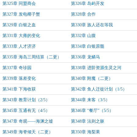
第325章 同盟商会
第326章 岛屿开发
第327章 发电椰子蟹
第328章 合作
第329章 白银之血
第330章 族人还在等我
第331章 大雍的变化
第332章 山腹
第333章 人才济济
第334章 白银原髓
第335章 海岛三周结算（二更）
第336章 龙鳞马
第337章 奇珍园
第338章 进阶资源生灵之河
第339章 落差变化
第340章 附魔（二更）
第341章 下海收获
第342章 鱼人迁徙计划（1/5）
第343章 教育计划（2/5）
第344章 来客（3/5）
第345章 互通有无（4/5）
第346章 “餐厅”（5/5）
第347章 奇观——海渊之墟
第348章 法则之躯
第349章 海脊倾天（二更）
第350章 海梨果