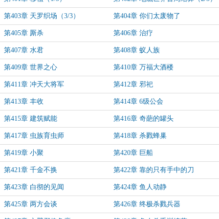
第403章 天罗织场（3/3）
第404章 你们太废物了
第405章 厮杀
第406章 治疗
第407章 水君
第408章 蚁人族
第409章 世界之心
第410章 万福大酒楼
第411章 冲天大将军
第412章 邪祀
第413章 丰收
第414章 6级公会
第415章 建筑赋能
第416章 奇葩的罐头
第417章 虫族育虫师
第418章 杀戮蜂巢
第419章 小聚
第420章 巨船
第421章 千金不换
第422章 靠的只有手中的刀
第423章 白彻的见闻
第424章 鱼人动静
第425章 两方会谈
第426章 终极杀戮兵器