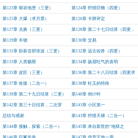
第123章 熔岩地堡（三更）
第124章 狩猎巨蟾（四更）
第125章 大爆（求月票）
第126章 卡牌评定
第127章 兑换（三更）
第128章 第二十七日结算（四更，
求月票）
第129章 丰饶
第130章 交易
第131章 卧薪尝胆张波（三更）
第132章 远古凶兽（四更）
第133章 人类极限
第134章 扬眉吐气的袁明
第135章 皮匠（三更）
第136章 第二十八日结算（四更求
票票）
第137章 收拢（二合一）
第138章 杜玉的特殊
第139章 第二十九日结算（三更）
第140章 倒计时
第142章 第三十日结算，二次穿
第143章 小区第一
越！
总结与感谢
第143章 狩猎天梯（二合一）
第144章 接触，探索（二合一）
第145章 来自新世的“地狱之
牙”（加更）
第146章 巨鬣齿兽
第147章 借贵宝地一用