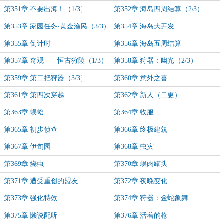
第351章 不要出海！（1/3）
第352章 海岛四周结算（2/3）
第353章 家园任务·黄金渔民（3/3）
第354章 海岛大开发
第355章 倒计时
第356章 海岛五周结算
第357章 奇观——恒古狩陵（1/3）
第358章 狩器：幽光（2/3）
第359章 第二把狩器（3/3）
第360章 意外之喜
第361章 第四次穿越
第362章 新人（二更）
第363章 蜈蚣
第364章 收服
第365章 初步侦查
第366章 终极建筑
第367章 伊旬园
第368章 虫灾
第369章 烧虫
第370章 蜈肉罐头
第371章 遭受重创的盟友
第372章 夜晚变化
第373章 强化特效
第374章 狩器：金蛇象舞
第375章 懒说配听
第376章 活着的枪