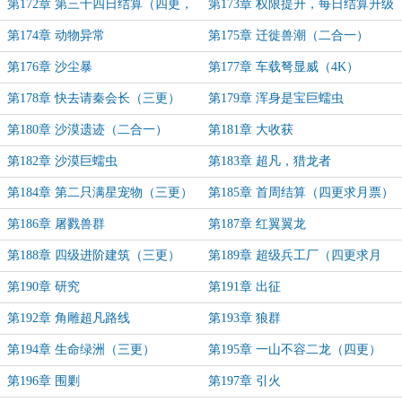
第172章 第三十四日结算（四更，
第173章 权限提升，每日结算升级
求票票）
第174章 动物异常
第175章 迁徙兽潮（二合一）
第176章 沙尘暴
第177章 车载弩显威（4K）
第178章 快去请秦会长（三更）
第179章 浑身是宝巨蠕虫
第180章 沙漠遗迹（二合一）
第181章 大收获
第182章 沙漠巨蠕虫
第183章 超凡，猎龙者
第184章 第二只满星宠物（三更）
第185章 首周结算（四更求月票）
第186章 屠戮兽群
第187章 红翼翼龙
第188章 四级进阶建筑（三更）
第189章 超级兵工厂（四更求月
票）
第190章 研究
第191章 出征
第192章 角雕超凡路线
第193章 狼群
第194章 生命绿洲（三更）
第195章 一山不容二龙（四更）
第196章 围剿
第197章 引火