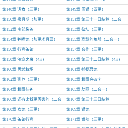
第148章 诱敌（三更）
第149章 围猎（四更）
第150章 蜜月期（加更）
第151章 第三十一日结算（二合
一）
第152章 南部裂谷
第153章 祭坛（三更）
第154章 鸭嘴龙（加更求月票）
第155章 聪慧的角雕（二合一）
第156章 行商茶馆
第157章 合作（三更）
第158章 治愈之泉（4K）
第159章 第三十二日结算（4K）
第160章 勇武校场
第161章 捕捉恐龙
第162章 驯养（三更）
第163章 极限突破卡
第164章 极限任务
第165章 劫匪（二合一）
第166章 还有比我更厉害的（二合
第167章 第三十三日结算
一）
第168章 盗龙（三更）
第169章 猎龙
第170章 茶馆行商
第171章 狠辣（三更）