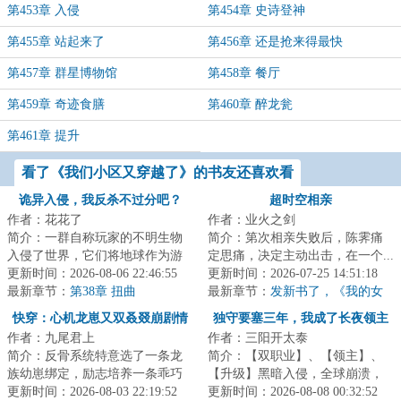
第453章 入侵
第454章 史诗登神
第455章 站起来了
第456章 还是抢来得最快
第457章 群星博物馆
第458章 餐厅
第459章 奇迹食膳
第460章 醉龙瓮
第461章 提升
看了《我们小区又穿越了》的书友还喜欢看
诡异入侵，我反杀不过分吧？
超时空相亲
作者：花花了
作者：业火之剑
简介：一群自称玩家的不明生物
简介：第次相亲失败后，陈霁痛
入侵了世界，它们将地球作为游
定思痛，决定主动出击，在一个...
戏场地，展开一场争夺卡牌的游
更新时间：2026-08-06 22:46:55
更新时间：2026-07-25 14:51:18
戏。风翎意外获...
最新章节：
第38章 扭曲
最新章节：
发新书了，《我的女
友是收容物》
快穿：心机龙崽又双叒叕崩剧情
独守要塞三年，我成了长夜领主
作者：九尾君上
作者：三阳开太泰
简介：反骨系统特意选了一条龙
简介：【双职业】、【领主】、
族幼崽绑定，励志培养一条乖巧
【升级】黑暗入侵，全球崩溃，
听话的小棉袄，为祂疯，为祂
更新时间：2026-08-03 22:19:52
暗幕席卷光明，魔物吞噬人类。
更新时间：2026-08-08 00:32:52