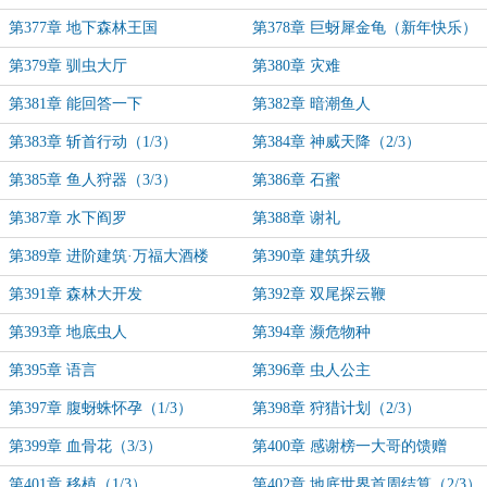
第377章 地下森林王国
第378章 巨蚜犀金龟（新年快乐）
第379章 驯虫大厅
第380章 灾难
第381章 能回答一下
第382章 暗潮鱼人
第383章 斩首行动（1/3）
第384章 神威天降（2/3）
第385章 鱼人狩器（3/3）
第386章 石蜜
第387章 水下阎罗
第388章 谢礼
第389章 进阶建筑·万福大酒楼
第390章 建筑升级
第391章 森林大开发
第392章 双尾探云鞭
第393章 地底虫人
第394章 濒危物种
第395章 语言
第396章 虫人公主
第397章 腹蚜蛛怀孕（1/3）
第398章 狩猎计划（2/3）
第399章 血骨花（3/3）
第400章 感谢榜一大哥的馈赠
第401章 移植（1/3）
第402章 地底世界首周结算（2/3）