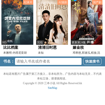
纪录片
AI漫剧
国产剧
HD
完结
更新第24集
比比档案
清清旧时恩
嫁金枝
本雅明·内塔尼亚胡
未知
邓孝慈,郑湫泓,程放,沈
芝弈,崔旭宇,钱可儿,
书名：
本站若有图片广告属于第三方接入，非本站所为，广告内容与本站无关，不代表
本站立场，请谨慎阅读。
Copyright © 2020 三本小说 All Rights Reserved.kk
SiteMap