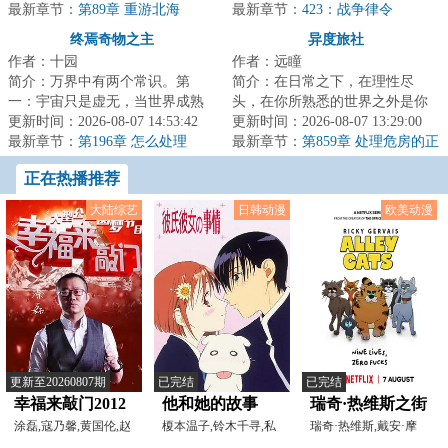
狂，为祂哐哐撞大...
最新章节：
第89章 重游北海
林修作为一个外...
最新章节：
423：战争律令
终焉奇物之主
异度旅社
作者：十园
作者：远瞳
简介：万界中有两个常识。第
简介：在日常之下，在理性尽
一：宇宙只是虚无，当世界成熟
头，在你所熟悉的世界之外是你
后，将会无可避免地坠入母河，
更新时间：2026-08-07 14:53:42
从未想象过的风景。当于生第一
更新时间：2026-08-07 13:29:00
往终焉而去。届时...
最新章节：
第196章 怎么处理
次打开那扇门的时...
最新章节：
第859章 处理危房的正
（5k）
确方式
正在热播推荐
大陆综艺
日韩动漫
欧美动漫
更新至20260807期
已完结
已完结
幸福来敲门2012
他和她的故事
瑞奇·热维斯之街
涂磊,寇乃馨,黄国伦,赵
1998
榎本温子,铃木千寻,私
猫一族
瑞奇·热维斯,戴安·摩
小叶,大兵
市淳,草尾毅,渡边由纪
根,汤姆·巴斯登,大