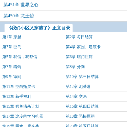
第451章 世界之心
第450章 龙王鲸
《我们小区又穿越了》正文目录
第1章 穿越
第2章 每日结算
第3章 巨鸟
第4章 家园、建筑卡
第5章 我信，我都信
第6章 堵门巨鳄
第7章 猎鳄
第8章 分肉
第9章 审问
第10章 第三日结算
第11章 空白拓展卡
第12章 泥番薯
第13章 新手福利
第14章 交易
第15章 鳄鱼猎杀计划
第16章 第四日结算
第17章 冰冷的学习机器
第18章 恐怖巨鳄
第19章 巨禽二度来袭
第20章 第五日结算