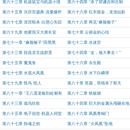
第六十三章 机器鼠宝与机器小强
第六十四章 “杀了郑谦吉和吕制
豪！”
第六十五章 兴庆宫盛典·流量爆炸
第六十六章 红衣摇金，龙池仙影
第六十七章 深宫暗杀·白慧心失踪
第六十八章 再见“麻脸猴子”
第六十九章 他要毁灭大唐长安
第七十章 云摇金的心结
第七十一章 “麻脸猴子”田黑黑
第七十二章 水迷宫
第七十三章 段昌灵舌战群贵
第七十四章 “走，做大事去！”
第七十五章 魔鬼鱼
第七十六章 永生殿
第七十七章 水底火凤凰
第七十八章 水下白磷弹
第七十九章 怪鸟·怪人
第八十章 答题，答错杀了祭天
第八十一章 “王八蛋老板到处都有
第八十二章 铁板烧
啊”
第八十三章 诡鸟狂歌
第八十四章 巨大的金属头颅砸在地
上
第八十五章 电子祖坟·机器人祠堂
第八十六章 凤凰青铜门
第八十七章 惊魂之焰
第八十八章 “火凤凰”坠地