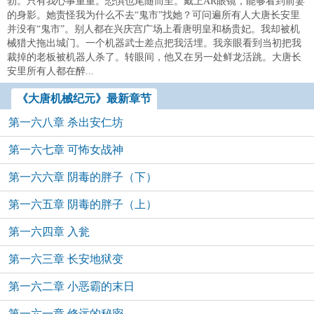
勃。只有我心事重重。恐惧也尾随而至。戴上AR眼镜，能够看到前妻
的身影。她责怪我为什么不去“鬼市”找她？可问遍所有人大唐长安里
并没有“鬼市”。别人都在兴庆宫广场上看唐明皇和杨贵妃。我却被机
械猎犬拖出城门。一个机器武士差点把我活埋。我亲眼看到当初把我
裁掉的老板被机器人杀了。转眼间，他又在另一处鲜龙活跳。大唐长
安里所有人都在醉...
《大唐机械纪元》最新章节
第一六八章 杀出安仁坊
第一六七章 可怖女战神
第一六六章 阴毒的胖子（下）
第一六五章 阴毒的胖子（上）
第一六四章 入瓮
第一六三章 长安地狱变
第一六二章 小恶霸的末日
第一六一章 修远的秘密