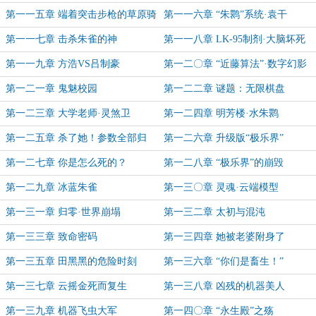
三层
第一一五章 端着突击步枪的草原骑
第一一六章 “朱鹮”系统·袁干
兵
第一一七章 击杀朱雀的神
第一一八章 LK-95制剂·大脑坏死
第一一九章 方浩VS吕制豪
第一二〇章 “近藤算法”·数字幻影
第一二一章 鬼魅校园
第一二二章 谜题：无限棋盘
第一二三章 大学老师·灵煞卫
第一二四章 明芳楼·水朱鹮
第一二五章 杀了她！参数全部归
第一二六章 升级版“极乐界”
零！
第一二七章 你是怎么死的？
第一二八章 “极乐界”的崩毁
第一二九章 冰蓝朱雀
第一三〇章 灵魂·云端模型
第一三一章 归零·世界崩塌
第一三二章 太初与混沌
第一三三章 致命密码
第一三四章 她被老婆附身了
第一三五章 田黑黑的危险时刻
第一三六章 “你们是畜生！”
第一三七章 云摇金死而复生
第一三八章 凶残的机器美人
第一三九章 机器飞虫大军
第一四〇章 “永生殿”之殇