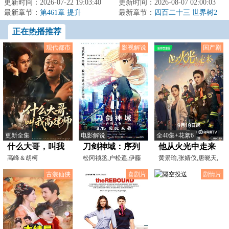
穿越到了生物异常的原始荒野世
更新时间：2026-07-22 19:03:40
界，一个发展出称霸星系的科技
更新时间：2026-08-07 02:00:03
界，生存，成为...
最新章节：
第461章 提升
却依然停留在前现...
最新章节：
四百二十三 世界树2
正在热播推荐
现代都市
影视解说
国产剧
更新全集
电影解说
全40集+花絮6
什么大哥，叫我
刀剑神域：序列
他从火光中走来
高律师
高峰＆胡柯
之争[电影解说]
松冈祯丞,户松遥,伊藤
黄景瑜,张婧仪,唐晓天,
加奈惠,竹达彩奈,日高
张进,陆思宇,李明峻,
古装仙侠
喜剧片
剧情片