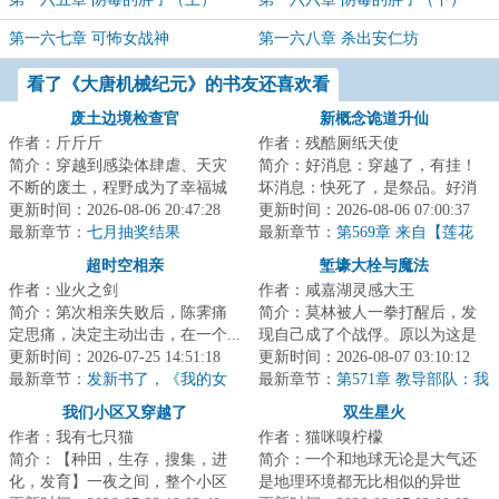
第一六七章 可怖女战神
第一六八章 杀出安仁坊
看了《大唐机械纪元》的书友还喜欢看
废土边境检查官
新概念诡道升仙
作者：斤斤斤
作者：残酷厕纸天使
简介：穿越到感染体肆虐、天灾
简介：好消息：穿越了，有挂！
不断的废土，程野成为了幸福城
坏消息：快死了，是祭品。好消
的边境检查官。每一个想要加入
更新时间：2026-08-06 20:47:28
息：我已成功奴役了邪神！…打
更新时间：2026-08-06 07:00:37
幸福城的幸存者...
最新章节：
七月抽奖结果
开为入侵仙界而...
最新章节：
第569章 来自【莲花
宫】的技术指导
超时空相亲
堑壕大栓与魔法
作者：业火之剑
作者：咸嘉湖灵感大王
简介：第次相亲失败后，陈霁痛
简介：莫林被人一拳打醒后，发
定思痛，决定主动出击，在一个...
现自己成了个战俘。原以为这是
更新时间：2026-07-25 14:51:18
个类似一战爆发前夜的世界，却
更新时间：2026-08-07 03:10:12
最新章节：
发新书了，《我的女
发现实际情况比...
最新章节：
第571章 教导部队：我
友是收容物》
已启动！
我们小区又穿越了
双生星火
作者：我有七只猫
作者：猫咪嗅柠檬
简介：【种田，生存，搜集，进
简介：一个和地球无论是大气还
化，发育】一夜之间，整个小区
是地理环境都无比相似的异世