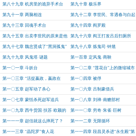
第八十九章 机房里的诡异手术台
第九十章 极乐界
第九十一章 两脑相连
第九十二章 李世民、常遇春与白起
第九十三章 回魂手术台
第九十四章 阎罗殿
第九十五章 出卖李世民的原来是他
第九十六章 阎王打发吕后扫厕所
第九十七章 魏忠贤成了“黑洞孤鬼”
第九十八章 炼鬼司·钟馗
第九十九章 风鬼塔·谜题
第一百章 定风鬼·商鞅
第一〇一章 斗妖台
第一〇二章 “莲花台”上的微缩城市
第一〇三章 “活捉嬴政，嬴政在
第一〇四章 被俘
此！”
第一〇五章 赵军动了杀心
第一〇六章 吕制豪借兵
第一〇七章 蒙恬杀死赵军追兵
第一〇八章 刘禅·南赡部村
第一〇九章 西牛货国·扶苏·欧颖的
第一一〇章 穷奇·朱雀·巨树
神操作
第一一一章 赵佶就这么摔死了？
第一一二章 无限循环
第一一三章 “晶陀罗”食人花
第一一四章 段昌灵杀进“永生殿”第