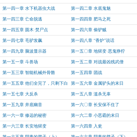
第一四一章 水下机器虫大战
第一四二章 水底鬼魅
第一四三章 亡命脱逃
第一四四章 肥马之死
第一四五章 圆木·焚尸点
第一四六章 偷驴贼
第一四七章 毛驴发飙
第一四八章 “香炉”说话
第一四九章 脑波显示器
第一五〇章 地狱变·恶鬼狰狞
第一五一章 斗兽场
第一五二章 对战最凶残武僧
第一五三章 智能机械外骨骼
第一五四章 团战
第一五五章 他们全完了，只剩下白
第一五六章 金属驴头的末日
天阳
第一五七章 大反杀
第一五八章 滥杀无辜
第一五九章 井底幽音
第一六〇章 长安保不住了
第一六一章 修远的秘密
第一六二章 小恶霸的末日
第一六三章 长安地狱变
第一六四章 入瓮
第一六五章 阴毒的胖子（上）
第一六六章 阴毒的胖子（下）