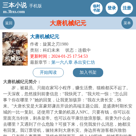
三本小说
手机版
临时
登录
注册
书架
m.3bxs.com
大唐机械纪元
返回
菜单
大唐机械纪元
作者：旋翼之刃1980
类别：科幻未来
状态：连载中
更新时间：2024-01-25 17:54:53
最新章节：
第一六八章 杀出安仁坊
开始阅读
加入书架
大唐机械纪元简介：
岁，被裁员。只能在家写小程序，赚生活费。猫粮都买不起了。
一天深夜，忽然接到前妻信息：“我快死了。”我大吃一惊：“怎么回
事？你在哪里？”她的回复，让我更加骇异：“我在大唐长安，快
来。”大唐长安是大富豪郑谦吉开设的高端主题公园。是盛唐时期长安
城的一比一复刻。还使用了大量的机器人NPC。只要有钱，你可以在
里面充当剑侠，刺杀皇帝。也可以在平康坊放浪形骸。前妻为什么会
去哪里？又遇到了什么危险？可接下来，任凭我发什么消息，她都没
有回复。我订票登机，辗转来到大唐长安。身边所有游客都兴致勃