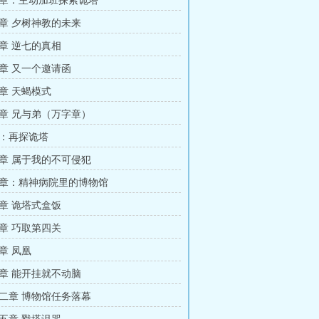
章：主动加班探索诡塔
章 夕树神教的未来
章 逆七的真相
章 又一个邀请函
章 天蝎模式
章 兄与弟（万字章）
：再探诡塔
章 属于我的不可侵犯
章：精神病院里的博物馆
章 诡塔式盒饭
章 巧取第四关
章 凤凰
章 能开挂就不动脑
二章 博物馆任务落幕