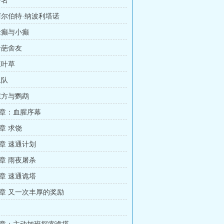
争名
 阿尔伯特·纳波利塔诺
 老癫与小癫
奇葩舍友
三叶草
组队
 东方与鹦鹉
章：血腥序幕
章 求饶
章 速通计划
章 雨夜屠杀
章 速通诡塔
章 又一次丰厚的奖励