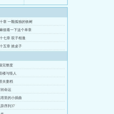
十章 一颗孤独的铁树
麻烦看一下这个单章
十七章 双子相逢
十五章 掀桌子
四级完整度
：怪楼与怪人
欲塔夫妻档
扭转命运
 戮塔里的小插曲
诡异序列37