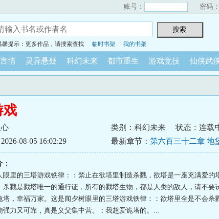
账号：
密码
温馨提示：更多作品，请搜索查找
临时书架
我的书架
言情
灵异悬疑
科幻未来
都市重生
游戏竞技
仙侠武
游戏
从心
类别：科幻未来
状态：连载
6-08-05 16:02:29
最新章节：
第六百三十二章 地
力。
介：
人眼里的三塔游戏铁律：：禁止在欲塔里制造杀戮，欲塔是一座充满爱的
：杀戮是戮塔唯一的通行证，所有的戮塔生物，都是人类的敌人，请不要
诡塔，幸福万家。这是闻夕树眼里的三塔游戏铁律：：欲塔里全是不会杀
物强力又可靠，真是义父集中营。：我超爱诡塔的。...