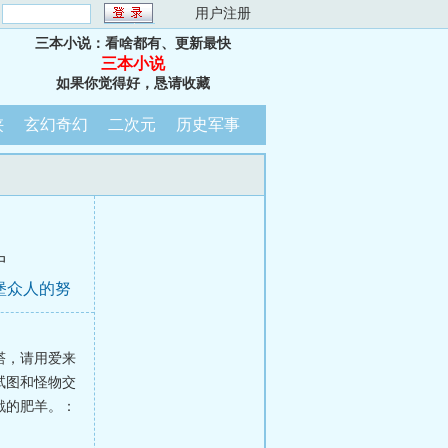
：
用户注册
三本小说：看啥都有、更新最快
三本小说
如果你觉得好，恳请收藏
侠
玄幻奇幻
二次元
历史军事
中
堡众人的努
塔，请用爱来
试图和怪物交
戮的肥羊。：