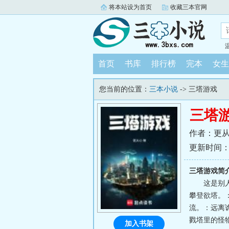
将本站设为首页
收藏三本官网
首页
书库
排行榜
完本
女生
您当前的位置：
三本小说
-> 三塔游戏
三塔
作者：更
更新时间：202
三塔游戏简
这是别
攀登欲塔。
流。：远离
戮塔里的怪
加入书架