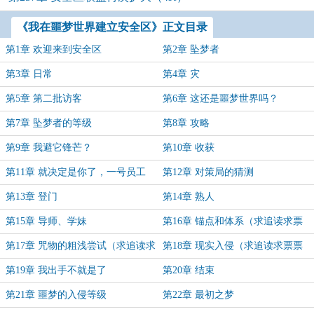
《我在噩梦世界建立安全区》正文目录
第1章 欢迎来到安全区
第2章 坠梦者
第3章 日常
第4章 灾
第5章 第二批访客
第6章 这还是噩梦世界吗？
第7章 坠梦者的等级
第8章 攻略
第9章 我避它锋芒？
第10章 收获
第11章 就决定是你了，一号员工
第12章 对策局的猜测
第13章 登门
第14章 熟人
第15章 导师、学妹
第16章 锚点和体系（求追读求票
票）
第17章 咒物的粗浅尝试（求追读求
第18章 现实入侵（求追读求票票
月票~）
~）
第19章 我出手不就是了
第20章 结束
第21章 噩梦的入侵等级
第22章 最初之梦