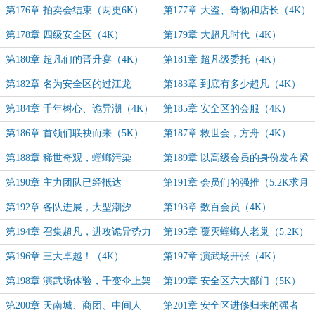
更）
第176章 拍卖会结束（两更6K）
第177章 大盗、奇物和店长（4K）
第178章 四级安全区（4K）
第179章 大超凡时代（4K）
第180章 超凡们的晋升宴（4K）
第181章 超凡级委托（4K）
第182章 名为安全区的过江龙
第183章 到底有多少超凡（4K）
（4K）
第184章 千年树心、诡异潮（4K）
第185章 安全区的会服（4K）
第186章 首领们联袂而来（5K）
第187章 救世会，方舟（4K）
第188章 稀世奇观，螳螂污染
第189章 以高级会员的身份发布紧
（5K）
急任务（5K）
第190章 主力团队已经抵达
第191章 会员们的强推（5.2K求月
（5.2K）
票）
第192章 各队进展，大型潮汐
第193章 数百会员（4K）
（4K）
第194章 召集超凡，进攻诡异势力
第195章 覆灭螳螂人老巢（5.2K）
老巢！（4K）
第196章 三大卓越！（4K）
第197章 演武场开张（4K）
第198章 演武场体验，千变伞上架
第199章 安全区六大部门（5K）
（4K）
第200章 天南城、商团、中间人
第201章 安全区进修归来的强者