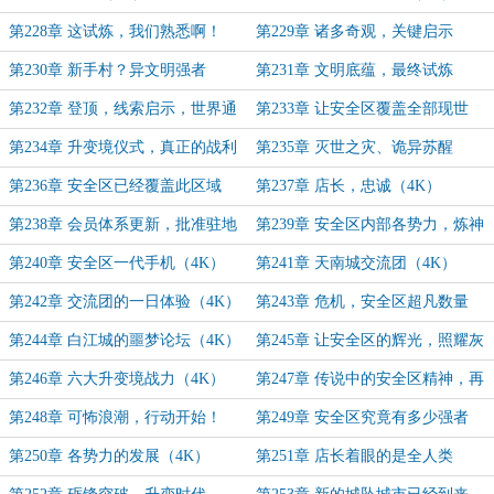
第228章 这试炼，我们熟悉啊！
第229章 诸多奇观，关键启示
（4K）
（4K）
第230章 新手村？异文明强者
第231章 文明底蕴，最终试炼
（4K）
（6.4K）
第232章 登顶，线索启示，世界通
第233章 让安全区覆盖全部现世
道（5.4K）
（4K）
第234章 升变境仪式，真正的战利
第235章 灭世之灾、诡异苏醒
品收获（4K）
（4K）
第236章 安全区已经覆盖此区域
第237章 店长，忠诚（4K）
（4K）
第238章 会员体系更新，批准驻地
第239章 安全区内部各势力，炼神
（4K）
法公布（5K）
第240章 安全区一代手机（4K）
第241章 天南城交流团（4K）
第242章 交流团的一日体验（4K）
第243章 危机，安全区超凡数量
（4K）
第244章 白江城的噩梦论坛（4K）
第245章 让安全区的辉光，照耀灰
港（4K）
第246章 六大升变境战力（4K）
第247章 传说中的安全区精神，再
起召集令（4K）
第248章 可怖浪潮，行动开始！
第249章 安全区究竟有多少强者
（4K）
啊！（4K）
第250章 各势力的发展（4K）
第251章 店长着眼的是全人类
（5K）