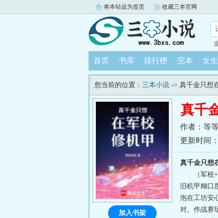
将本站设为首页
收藏三本官网
首页
书库
排行榜
完本
女生
您当前的位置：
三本小说
-> 真千金只想
真千
作者：等
更新时间：202
真千金只想
（军校
旧机甲糊口
泡在工坊安
对。作战赛
加入书架