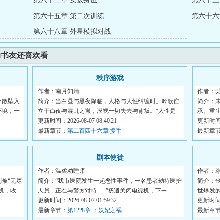
第六十二章 女孩身世
第六十三
第六十五章 第二次训练
第六十六
第六十八章 外星模拟对战
的书友还喜欢看
秩序游戏
作者：南月知清
作者：莞
分散坠入
简介：当白昼与黑夜降临，人格与人性纠缠时。吟歌伫
简介：
环境，一
立于白夜与混乱之巅，漠视一切失去与背叛。“人性是
承。重
我...
更新时间：2026-08-07 08:40:21
的地...
更新时间：2
最新章节：
第二百四十六章 援手
最新章
剧本使徒
作者：温柔劝睡师
作者：
被“无尽
简介：“我市医院发生一起恶性事件，一名患者劫持医护
简介：
收...
人员，正在与警方对峙......”杨逍关闭电视机，下一...
世爆发
更新时间：2026-08-07 01:59:32
么？...
更新时间：2
最新章节：
第1228章 ：妖妃之祸
最新章