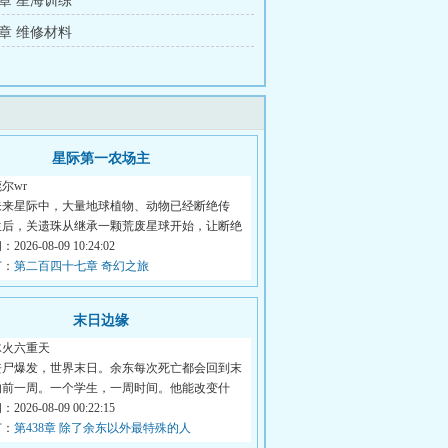
章 星海训练
章 维修材料
星际第一农场主
尔wr
未来星际中，大量地球植物、动物已经断绝传
生后，关遗珠从继承一颗荒废星球开始，让断绝
026-08-09 10:24:02
节：
第二百四十七章 奇幻之旅
末日边缘
冰火六重天
丧尸爆发，世界末日。余东每次死亡都会回到末
的前一周。一个学生，一周时间。他能改变什
026-08-09 00:22:15
节：
第438章 除了余东以外最特殊的人