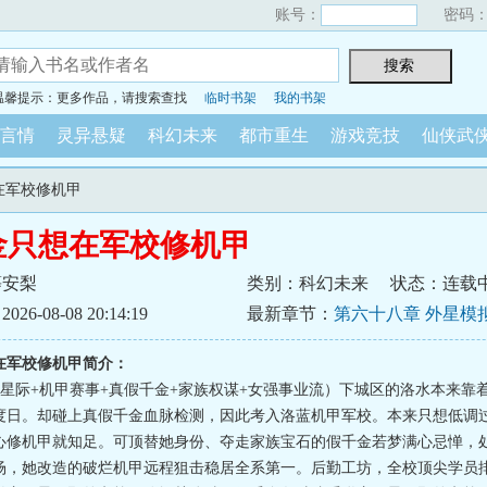
账号：
密码
温馨提示：更多作品，请搜索查找
临时书架
我的书架
言情
灵异悬疑
科幻未来
都市重生
游戏竞技
仙侠武
在军校修机甲
金只想在军校修机甲
等安梨
类别：科幻未来
状态：连载
6-08-08 20:14:19
最新章节：
第六十八章 外星模
在军校修机甲简介：
+星际+机甲赛事+真假千金+家族权谋+女强事业流）下城区的洛水本来靠
度日。却碰上真假千金血脉检测，因此考入洛蓝机甲军校。本来只想低调
心修机甲就知足。可顶替她身份、夺走家族宝石的假千金若梦满心忌惮，
场，她改造的破烂机甲远程狙击稳居全系第一。后勤工坊，全校顶尖学员