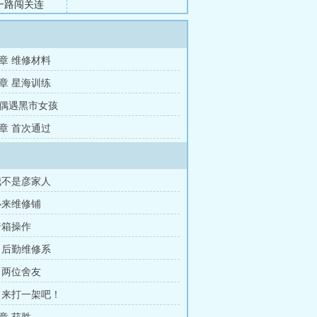
一路闯关连
扎堆上前搭讪
想踏踏实实修
避世的彦家真
章 维修材料
章 星海训练
偶遇黑市女孩
章 首次通过
我不是彦家人
必来维修铺
暗箱操作
 后勤维修系
 两位舍友
 来打一架吧！