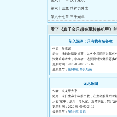
第六十一章 找个兼职
第六十四章 精神力冲击
第六十七章 三千光年
看了《真千金只想在军校修机甲》
坠入深渊：只有我有装备栏
作者：吴杰超
简介：地球被深渊捕获，以各个居民区为基点
深渊艰难求生，幸存者一边要面对深渊的恶劣
边...
更新时间：2026-08-08 17:17:09
最新章节：
第610章 帝兵功效
无尽乐园
作者：火龙果大亨
简介：末日生存十年的白牧，在生命的最后时刻
乐园”选中，成为一名玩家。荒岛求生，丧尸危机，
更新时间：2026-08-09 00:24:19
最新章节：
第544章 皇后