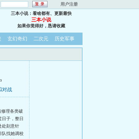
：
用户注册
三本小说：看啥都有、更新最快
三本小说
如果你觉得好，恳请收藏
侠
玄幻奇幻
二次元
历史军事
中
拟对战
着修理各类破
过日子，整日
处处刻意针
排队找她调校