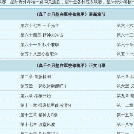
联赛、星际野外考核一路闯关连胜，假千金各种院系联赛、星际野外考核
各种阴招算计尽数落空。彦家长辈不停施压逼她归家站队，一众军校天骄
《真千金只想在军校修机甲》最新章节
机油的洛水神色淡漠，一一婉拒纷扰：“别来打搅我，比起争名夺利，我只
末综合榜单出炉，驾驶、机甲维修双线登顶榜首。众人这才看清，刻意低调
第六十七章 三千光年
第六十六
藏不露的军校头号黑马。...
第六十四章 精神力冲击
第六十三
第六十一章 找个兼职
第六十章
第五十八章交换配合
第五十七
《真千金只想在军校修机甲》正文目录
第二章 血脉检测
第三章 
第五章 一起吃烤鹅腿吧！
第六章 
第八章 考核开始
第九章 
第十一章 报废机甲能考满分
第十二章
第十三章 精神力C级
第十五章
第十七章 课堂风波
第十八章