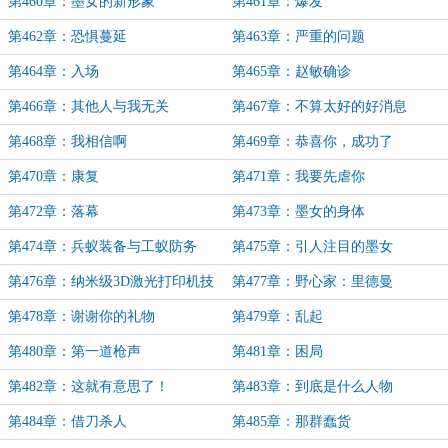
第460章：墨女的新形象
第461章：爆发
第462章：恐惧蔓延
第463章：严重的问题
第464章：入场
第465章：赵敏确诊
第466章：其他人与我无关
第467章：不算太好的好消息
第468章：我相信啊
第469章：恭喜你，成功了
第470章：康复
第471章：我要先虐你
第472章：落幕
第473章：墨女的身体
第474章：兵蚁装备与工蚁防务
第475章：引人注目的墨女
第476章：纳米级3D激光打印机技
第477章：野心家：里德曼
术
第478章：谢谢你的礼物
第479章：乱起
第480章：第一道枪声
第481章：困局
第482章：这就有意思了！
第483章：到底是什么人物
第484章：借刀杀人
第485章：那群蠢货