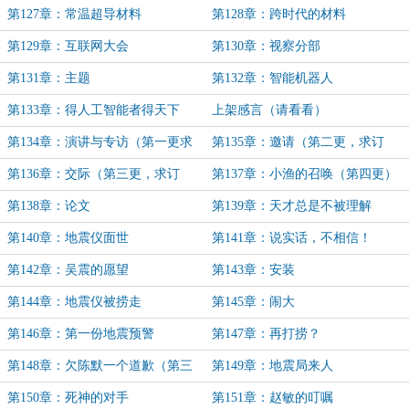
第127章：常温超导材料
第128章：跨时代的材料
第129章：互联网大会
第130章：视察分部
第131章：主题
第132章：智能机器人
第133章：得人工智能者得天下
上架感言（请看看）
第134章：演讲与专访（第一更求
第135章：邀请（第二更，求订
订阅）
阅）
第136章：交际（第三更，求订
第137章：小渔的召唤（第四更）
阅）
第138章：论文
第139章：天才总是不被理解
第140章：地震仪面世
第141章：说实话，不相信！
第142章：吴震的愿望
第143章：安装
第144章：地震仪被捞走
第145章：闹大
第146章：第一份地震预警
第147章：再打捞？
第148章：欠陈默一个道歉（第三
第149章：地震局来人
更）
第150章：死神的对手
第151章：赵敏的叮嘱