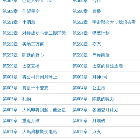
第587章：已进入外大气层
第588章：合作
第589章：仰望星空
第590章：直播
第591章：小消息
第592章：宇宙那么大，我想去看
看
第593章：对接成功与第二期国际
第594章：猎鹰计划
空间合作项目
第595章：买地三万亩
第596章：变态
第597章：陈默的野心
第598章：等你凯旋
第599章：太空直播
第600章：太空的群雄逐鹿
第601章：将公司开到月球上
第602章：月神1号
第603章：真是一个变态
第604章：公主抱
第605章：礼物
第606章：陈默的魄力
第607章：大风即将刮起，他还是
第608章：各国登月计划
在风口
第609章：重返月球
第610章：月壤砖
第611章：大坞湾核聚变电站
第612章：点火