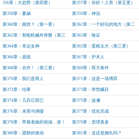
更）
三更）
356章：大趋势（第四更）
第357章：你好！人类（第五更）
第358章：夏娲
第359章：神说
第360章：困扰？（第一更）
第361章：一个好玩的地方（第二
更）
第362章：智能机械外骨骼（第三
第363章：验证
更）
第364章：幸运女神
第365章：蛋糕太大（第三更）
第366章：底线
第367章：护木人
第368章：合作！（第三更）
第369章：双方条件
第370章：我们是商人
第371章：这是一场博弈
第372章：结果
第373章：举世瞩目
第374章：几百亿而已
第375章：波澜
第376章：未雨与绸缪
第377章：优化完成
第378章：带着老娘的祝福，滚！
第379章：歪理真多
第380章：梁静的激动
第381章：这还是婚礼吗？