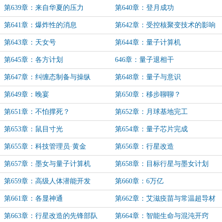
第639章：来自华夏的压力
第640章：登月成功
第641章：爆炸性的消息
第642章：受控核聚变技术的影响
第643章：天女号
第644章：量子计算机
第645章：各方计划
646章：量子退相干
第647章：纠缠态制备与操纵
第648章：量子与意识
第649章：晚宴
第650章：移步聊聊？
第651章：不怕撑死？
第652章：月球基地完工
第653章：鼠目寸光
第654章：量子芯片完成
第655章：科技管理员·黄金
第656章：行星改造
第657章：墨女与量子计算机
第658章：目标行星与墨女计划
第659章：高级人体潜能开发
第660章：6万亿
第661章：各显神通
第662章：艾滋疫苗与常温超导材
料
第663章：行星改造的先锋部队
第664章：智能生命与混沌开窍