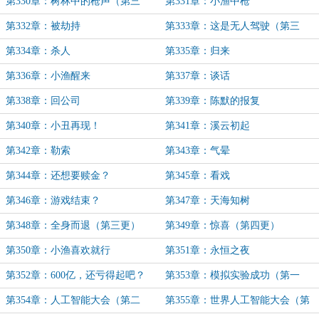
第330章：树林中的枪声（第三
第331章：小渔中枪
更）
第332章：被劫持
第333章：这是无人驾驶（第三
更）
第334章：杀人
第335章：归来
第336章：小渔醒来
第337章：谈话
第338章：回公司
第339章：陈默的报复
第340章：小丑再现！
第341章：溪云初起
第342章：勒索
第343章：气晕
第344章：还想要赎金？
第345章：看戏
第346章：游戏结束？
第347章：天海知树
第348章：全身而退（第三更）
第349章：惊喜（第四更）
第350章：小渔喜欢就行
第351章：永恒之夜
第352章：600亿，还亏得起吧？
第353章：模拟实验成功（第一
（第三更）
更）
第354章：人工智能大会（第二
第355章：世界人工智能大会（第