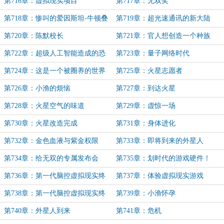
第716章：虚拟现实项目
第717章：无双奖
第718章：惨叫的爱因斯坦-牛顿叠
第719章：超光速通讯的新大陆
加态
第720章：陈默校长
第721章：官人想创造一个种族
吗？
第722章：超级人工智能造成的恐
第723章：量子网络时代
慌
第724章：这是一个被圈养的世界
第725章：火星志愿者
第726章：小渔的烦恼
第727章：到达火星
第728章：火星空气的味道
第729章：虚惊一场
第730章：火星改造完成
第731章：身体进化
第732章：金色血液与紫金权限
第733章：即将到来的外星人
第734章：给无双的专属发布会
第735章：划时代的游戏硬件！
第736章：第一代脑控虚拟现实终
第737章：体验虚拟现实游戏
端：双鱼座
第738章：第一代脑控虚拟现实终
第739章：小渔怀孕
端火了
第740章：外星人到来
第741章：危机