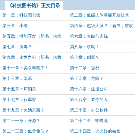
《科技图书馆》正文目录
第一章：科技图书馆
第二章：低级人体潜能开发技术
（新书求收藏，求推荐。）
第三章：小渔
第四章：超级大脑？（新书，求收
藏，求推荐。）
第五章：潜能开发（新书，求推
第六章：表白与训练
荐，求收藏。）
第七章：病毒？
第八章：求助！
第九章：永恒之心（新书，求收
第十章：倒霉？
藏，求推荐。）
第十一章：卖杀毒程序！
第十二章：交易
第十三章：落幕
第十四章：危险？
第十五章：坏消息
第十六章：注册公司
第十七章：行军蚁
第十八章：要你的人
第十九章：欠她东西？
第二十章：办公软件
第二十一章：开源？
第二十二章：蝴蝶眼！
第二十三章：似曾相似？
第二十四章：这么好的姑娘