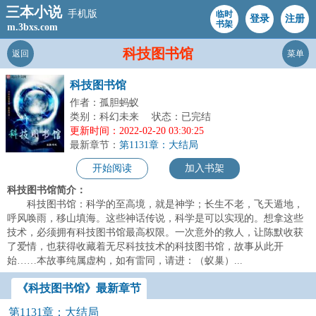
三本小说
手机版
临时
登录
注册
书架
m.3bxs.com
科技图书馆
返回
菜单
科技图书馆
作者：孤胆蚂蚁
类别：科幻未来
状态：已完结
更新时间：2022-02-20 03:30:25
最新章节：
第1131章：大结局
开始阅读
加入书架
科技图书馆简介：
科技图书馆：科学的至高境，就是神学；长生不老，飞天遁地，
呼风唤雨，移山填海。这些神话传说，科学是可以实现的。想拿这些
技术，必须拥有科技图书馆最高权限。一次意外的救人，让陈默收获
了爱情，也获得收藏着无尽科技技术的科技图书馆，故事从此开
始……本故事纯属虚构，如有雷同，请进：（蚁巢）...
《科技图书馆》最新章节
第1131章：大结局