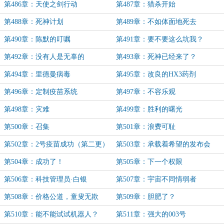
第486章：天使之剑行动
第487章：猎杀开始
第488章：死神计划
第489章：不如体面地死去
第490章：陈默的叮嘱
第491章：要不要这么坑我？
第492章：没有人是无辜的
第493章：死神已经来了？
第494章：里德曼病毒
第495章：改良的HX3药剂
第496章：定制疫苗系统
第497章：不容乐观
第498章：灾难
第499章：胜利的曙光
第500章：召集
第501章：浪费可耻
第502章：2号疫苗成功（第二更）
第503章：承载着希望的发布会
第504章：成功了！
第505章：下一个权限
第506章：科技管理员·白银
第507章：宇宙不同情弱者
第508章：价格公道，童叟无欺
第509章：胆肥了？
第510章：能不能试试机器人？
第511章：强大的003号