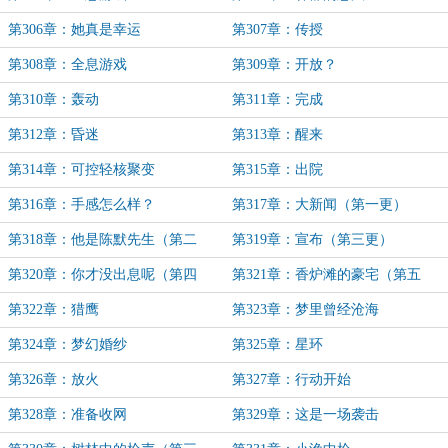
第306章：她真是幸运
第307章：传授
第308章：全息游戏
第309章：开放？
第310章：轰动
第311章：完成
第312章：昏迷
第313章：醒来
第314章：可控轻核聚变
第315章：出院
第316章：手感怎么样？
第317章：大新闻（第一更）
第318章：他是陈默先生（第二
第319章：宣布（第三更）
更）
第320章：你才没出息呢（第四
第321章：香炉滩的豪宅（第五
更）
更）
第322章：猎鹰
第323章：梦里曾经沧海
第324章：梦幻婚纱
第325章：星环
第326章：放火
第327章：行动开始
第328章：准备收网
第329章：这是一场袭击