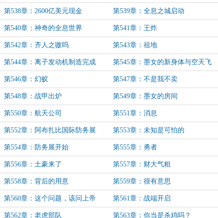
第538章：2600亿美元现金
第539章：全息之城启动
第540章：神奇的全息世界
第541章：王炸
第542章：齐人之嗷呜
第543章：祖地
第544章：离子发动机制造完成
第545章：墨女的新身体与空天飞
机
第546章：幻蚁
第547章：不是我不卖
第548章：战甲出炉
第549章：墨女的房间
第550章：航天公司
第551章：消息
第552章：阿布扎比国际防务展
第553章：未知是可怕的
第554章：防务展开始
第555章：勇者
第556章：土豪来了
第557章：财大气粗
第558章：背后的用意
第559章：很有意思
第560章：这个问题，该问上帝
第561章：战端开启
第562章：老虎部队
第563章：你当是杀鸡吗？