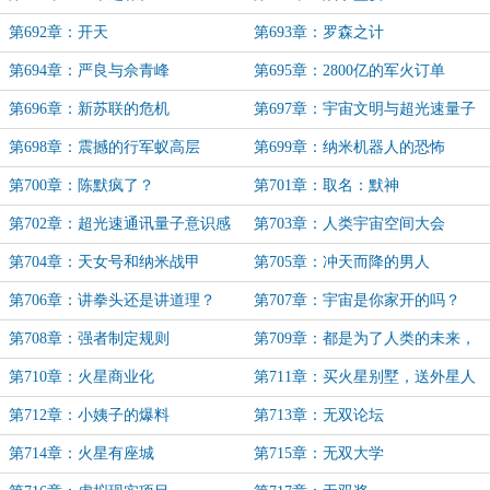
第692章：开天
第693章：罗森之计
第694章：严良与佘青峰
第695章：2800亿的军火订单
第696章：新苏联的危机
第697章：宇宙文明与超光速量子
通讯技术
第698章：震撼的行军蚁高层
第699章：纳米机器人的恐怖
第700章：陈默疯了？
第701章：取名：默神
第702章：超光速通讯量子意识感
第703章：人类宇宙空间大会
应系统
第704章：天女号和纳米战甲
第705章：冲天而降的男人
第706章：讲拳头还是讲道理？
第707章：宇宙是你家开的吗？
第708章：强者制定规则
第709章：都是为了人类的未来，
有钱就行
第710章：火星商业化
第711章：买火星别墅，送外星人
老婆
第712章：小姨子的爆料
第713章：无双论坛
第714章：火星有座城
第715章：无双大学