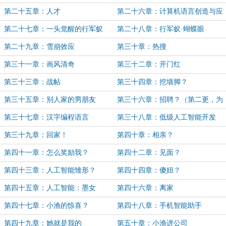
第二十五章：人才
第二十六章：计算机语言创造与应
用
第二十七章：一头觉醒的行军蚁
第二十八章：行军蚁·蝴蝶眼
第二十九章：雪崩效应
第三十章：热搜
第三十一章：画风清奇
第三十二章：开门红
第三十三章：战帖
第三十四章：挖墙脚？
第三十五章：别人家的男朋友
第三十六章：招聘？（第二更，为
Devlin_zz的万赏加更）
第三十七章：汉字编程语言
第三十八章：低级人工智能开发
第三十九章：回家！
第四十章：相亲？
第四十一章：怎么奖励我？
第四十二章：见面？
第四十三章：人工智能雏形？
第四十四章：傻妞？
第四十五章：人工智能：墨女
第四十六章：离家
第四十七章：小渔的惊喜？
第四十八章：手机智能助手
第四十九章：她就是我的
第五十章：小渔进公司