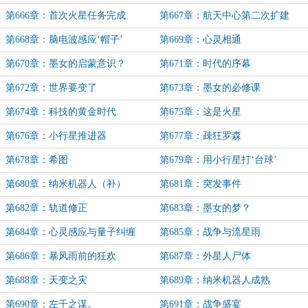
第666章：首次火星任务完成
第667章：航天中心第二次扩建
第668章：脑电波感应‘帽子’
第669章：心灵相通
第670章：墨女的启蒙意识？
第671章：时代的序幕
第672章：世界要变了
第673章：墨女的必修课
第674章：科技的黄金时代
第675章：这是火星
第676章：小行星推进器
第677章：疎狂罗森
第678章：希图
第679章：用小行星打‘台球’
第680章：纳米机器人（补）
第681章：突发事件
第682章：轨道修正
第683章：墨女的梦？
第684章：心灵感应与量子纠缠
第685章：战争与流星雨
第686章：暴风雨前的狂欢
第687章：外星人尸体
第688章：天变之灾
第689章：纳米机器人成熟
第690章：左千之谋。
第691章：战争盛宴