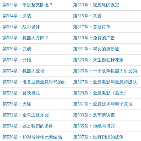
第512章：单挑整支队伍？
第513章：被忽略的设定
第514章：决战
第515章：真香
第516章：战甲设计
第517章：首批订单
第518章：机器人方阵？
第519章：免费的广告
第520章：完成
第521章：墨女的身份证
第522章：开始
第523章：来生愿在种花家
第524章：机器人登场
第525章：一个战争机器人引发的
第526章：准备迎接全息时代的到
第527章：全息电影与全息超级联
来吧！
赛（补更）
第528章：首映典礼
第529章：全息电影《遮天》
第530章：火爆
第531章：全息技术与电子竞技
第532章：全息主题乐园
第533章：反垄断调查
第534章：这是我们的条件
第535章：拒绝与博弈
第536章：1024号异体元素结晶
第537章：没有硝烟的战争