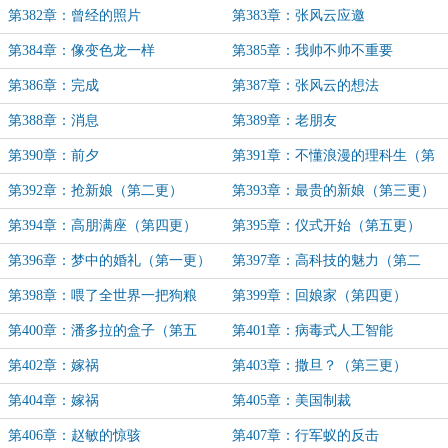
第382章：曾经的照片
第383章：张风云应邀
第384章：像变色龙一样
第385章：我帅不帅不重要
第386章：完成
第387章：张风云的想法
第388章：消息
第389章：老朋友
第390章：前夕
第391章：不懂浪漫的理科生（第
一更）
第392章：抢新娘（第二更）
第393章：最贵的新娘（第三更）
第394章：高朋满座（第四更）
第395章：仪式开始（第五更）
第396章：梦中的婚礼（第一更）
第397章：高科技的魅力（第二
更）
第398章：喂了全世界一把狗粮
第399章：回娘家（第四更）
（第三更）
第400章：潘多拉的盒子（第五
第401章：病毒式人工智能
更）
第402章：嫁祸
第403章：撒旦？（第三更）
第404章：嫁祸
第405章：美国制裁
第406章：赵敏的惊骇
第407章：行军蚁的反击