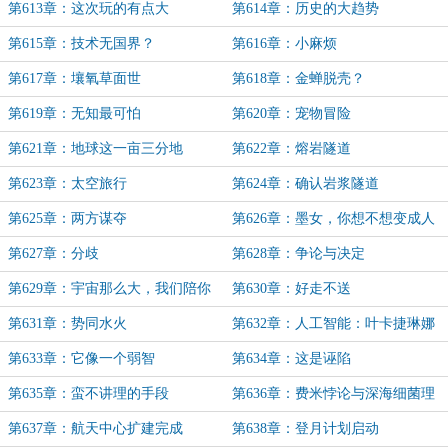
第613章：这次玩的有点大
第614章：历史的大趋势
第615章：技术无国界？
第616章：小麻烦
第617章：壤氧草面世
第618章：金蝉脱壳？
第619章：无知最可怕
第620章：宠物冒险
第621章：地球这一亩三分地
第622章：熔岩隧道
第623章：太空旅行
第624章：确认岩浆隧道
第625章：两方谋夺
第626章：墨女，你想不想变成人
类？
第627章：分歧
第628章：争论与决定
第629章：宇宙那么大，我们陪你
第630章：好走不送
去看看
第631章：势同水火
第632章：人工智能：叶卡捷琳娜
第633章：它像一个弱智
第634章：这是诬陷
第635章：蛮不讲理的手段
第636章：费米悖论与深海细菌理
论
第637章：航天中心扩建完成
第638章：登月计划启动