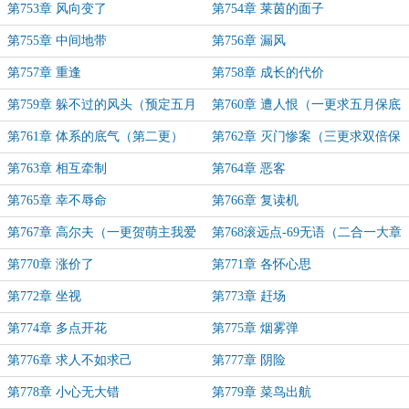
第753章 风向变了
第754章 莱茵的面子
第755章 中间地带
第756章 漏风
第757章 重逢
第758章 成长的代价
第759章 躲不过的风头（预定五月
第760章 遭人恨（一更求五月保底
保底月票）
月票）
第761章 体系的底气（第二更）
第762章 灭门惨案（三更求双倍保
底月票）
第763章 相互牵制
第764章 恶客
第765章 幸不辱命
第766章 复读机
第767章 高尔夫（一更贺萌主我爱
第768滚远点-69无语（二合一大章
大米）
求双倍月票）
第770章 涨价了
第771章 各怀心思
第772章 坐视
第773章 赶场
第774章 多点开花
第775章 烟雾弹
第776章 求人不如求己
第777章 阴险
第778章 小心无大错
第779章 菜鸟出航