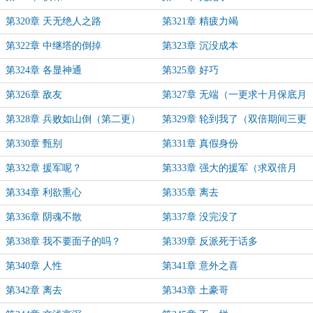
第320章 天无绝人之路
第321章 精疲力竭
第322章 中继塔的倒掉
第323章 沉没成本
第324章 各显神通
第325章 好巧
第326章 敌友
第327章 无端（一更求十月保底月
票）
第328章 兵败如山倒（第二更）
第329章 轮到我了（双倍期间三更
求保底月票）
第330章 甄别
第331章 真假身份
第332章 援军呢？
第333章 强大的援军（求双倍月
票）
第334章 利欲熏心
第335章 离去
第336章 阴魂不散
第337章 没完没了
第338章 我不要面子的吗？
第339章 反派死于话多
第340章 人性
第341章 意外之喜
第342章 离去
第343章 土豪哥