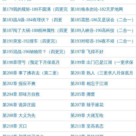
第179我的规矩-180不圆满（四更完
第181格杀勿论-182天罗地网
毕）
第183战A级-184有埋伏？（四更
第185震怒-186又是误会（二合一）
完）
第187闯了大祸-188精神属性（四更
第189入峡谷-190高科技（二合一）
完）
第191突发-192撞车（四更完）
第193对暗语-194夜不靖（二合一）
第195混战-196纳物符？（四更完）
第197章 飞得不好
第198章理亏（预定下月保底月
第199章 出门已是江湖（一更求保
票）
底月票）
第200章 事了拂衣去（第二更）
第201章 熟人（三更求八月保底月
票）
第202章 报应不爽
第203章 相忘于江湖
第204章 郑味方自救
第205章 挪窝
第206章 诡异庄园
第207章 辣手摧花
第208章 大义为先
第209章 大佬互呛
第210章 灭口
第211章 至高表态