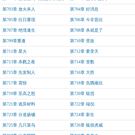
票）
第703章 放火杀人
第704章 好消息
第705章 往日重现
第706章 今非昔比
第707章 绝境逢生
第708章 杀就是了
第709章重逢
第710章 变故
第711章 星火
第712章 要变天
第713章 杀戮之夜
第714章 变数
第715章 先发制人
第716章 大胜
第717章 震惊
第718章 负隅顽抗
第719章 至高之怒
第720章 疑惑
第721章 诡异材料
第722章 端倪
第723章 分道扬镳
第724章 新生
第725章 几只菜鸟
第726章 狐假虎威