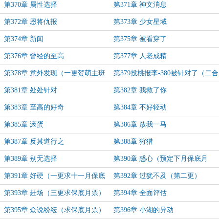
第370章 属性选择
第371章 神文消息
第372章 恩将仇报
第373章 少女星域
第374章 新闻
第375章 被看穿了
第376章 曾经的至高
第377章 人老成精
第378章 意外发现（一更贺萌主班
第379投桃报李-380被针对了（二合
班）
一求月票）
第381章 处处针对
第382章 我救了你
第383章 至高的好奇
第384章 不好轻动
第385章 滚蛋
第386章 放我一马
第387章 反其道行之
第388章 狩猎
第389章 别无选择
第390章 惑心（预定下月保底月
票）
第391章 好硬（一更求十一月保底
第392章 过犹不及（第二更）
月票）
第393章 赶场（三更求保底月票）
第394章 全面评估
第395章 众说纷纭（求保底月票）
第396章 小湖的异动