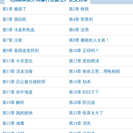
第1章 被抓了
第2章 救我
第3章 我怕死
第4章 营养剂
第5章 冷血和热血
第6章 没用
第7章 注射
第8章 傻曲欺人太甚！
第9章 基因改造药剂
第10章 正经吗？
第11章 今非昔比
第12章 恩怨两清
第13章 没皮没脸
第14章 救命之恩，用枪相报
第15章 忍让被当做软弱
第16章 劫杀
第17章 你不地道
第18章 到日子了
第19章 解药
第20章 防沉迷
第21章 跑的挺快
第22章 惊喜太大了
第23章 倾囊
第24章 消失