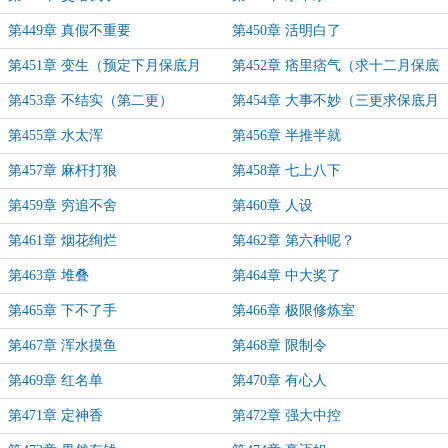
第449章 真假不重要
第450章 活明白了
第451章 变生（预定下月保底月
第452章 痞里痞气（求十二月保底
票）
月票）
第453章 不结实（第二更）
第454章 大事不妙（三更求保底月
票）
第455章 水太浑
第456章 半推半就
第457章 麻杆打狼
第458章 七上八下
第459章 穷追不舍
第460章 人设
第461章 烟花绚烂
第462章 第六种呢？
第463章 堆叠
第464章 中大奖了
第465章 下不了手
第466章 极限修炼室
第467章 浑水摸鱼
第468章 限制令
第469章 红名单
第470章 有心人
第471章 定神香
第472章 强大中控