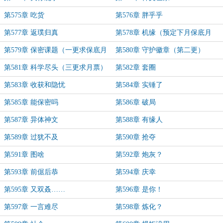
第575章 吃货
第576章 胖乎乎
第577章 返璞归真
第578章 机缘（预定下月保底月
票）
第579章 保密课题（一更求保底月
第580章 守护徽章（第二更）
票）
第581章 科学尽头（三更求月票）
第582章 套圈
第583章 收获和隐忧
第584章 实锤了
第585章 能保密吗
第586章 破局
第587章 异体神文
第588章 有缘人
第589章 过犹不及
第590章 抢夺
第591章 图啥
第592章 炮灰？
第593章 前倨后恭
第594章 庆幸
第595章 又双叒……
第596章 是你！
第597章 一言难尽
第598章 炼化？