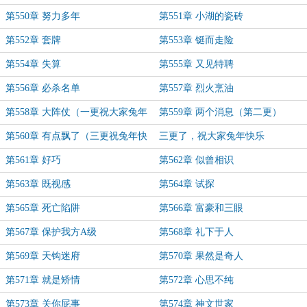
第550章 努力多年
第551章 小湖的瓷砖
第552章 套牌
第553章 铤而走险
第554章 失算
第555章 又见特聘
第556章 必杀名单
第557章 烈火烹油
第558章 大阵仗（一更祝大家兔年
第559章 两个消息（第二更）
快乐）
第560章 有点飘了（三更祝兔年快
三更了，祝大家兔年快乐
乐）
第561章 好巧
第562章 似曾相识
第563章 既视感
第564章 试探
第565章 死亡陷阱
第566章 富豪和三眼
第567章 保护我方A级
第568章 礼下于人
第569章 天钩迷府
第570章 果然是奇人
第571章 就是矫情
第572章 心思不纯
第573章 关你屁事
第574章 神文世家