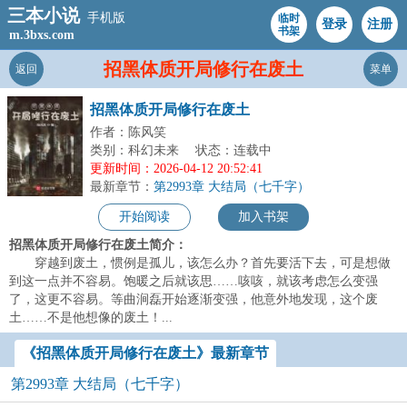
三本小说
手机版
临时
登录
注册
书架
m.3bxs.com
招黑体质开局修行在废土
返回
菜单
招黑体质开局修行在废土
作者：陈风笑
类别：科幻未来
状态：连载中
更新时间：2026-04-12 20:52:41
最新章节：
第2993章 大结局（七千字）
开始阅读
加入书架
招黑体质开局修行在废土简介：
穿越到废土，惯例是孤儿，该怎么办？首先要活下去，可是想做
到这一点并不容易。饱暖之后就该思……咳咳，就该考虑怎么变强
了，这更不容易。等曲涧磊开始逐渐变强，他意外地发现，这个废
土……不是他想像的废土！...
《招黑体质开局修行在废土》最新章节
第2993章 大结局（七千字）