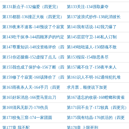
更完毕）
第131新点子-132偏爱（四更完）
第133关注-134强取豪夺
第135都脏-136撞正大板（四更完）
第137波浪式炒作-138此消彼长
第139夜来不速客-140预设了个寂寞
第141我有话说-142我刀爆了
（四更完）
第143吃干抹净-144四顾茅庐的约定
第145层层守卫-146私人订制
（四更完）
第147尊重知识-148没资格评价（四
第149咄咄逼人-150阴魂不散
更完）
第151你还腿瘸-152虚报了点儿（四
第153报应-154除恶务尽
更完）
第155我也成了保护伞-156了断（四
第157藏不住了-158夜半来人
更完）
第159修了个寂寞-160该降价了（四
第161识人不明-162通缉犯扎堆
更完）
第163雨夜杀人天-164手刃（四更
求月票，顺便说下加更
完）
第165好坏消息-166贾马里出刀
第167遗忘的收获-168螳螂和黄雀
（四更完）
第169清风无影刀-170伤员
第171回不去了-172较真（四更完）
第173狡兔三窟-174一家团圆
第175我有结晶-176抓活的（四更
完）
第177章 我不配
第178章 上限死刑