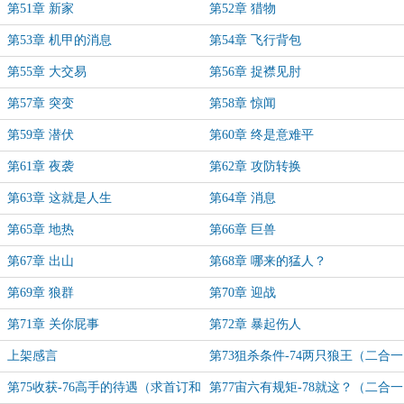
第51章 新家
第52章 猎物
第53章 机甲的消息
第54章 飞行背包
第55章 大交易
第56章 捉襟见肘
第57章 突变
第58章 惊闻
第59章 潜伏
第60章 终是意难平
第61章 夜袭
第62章 攻防转换
第63章 这就是人生
第64章 消息
第65章 地热
第66章 巨兽
第67章 出山
第68章 哪来的猛人？
第69章 狼群
第70章 迎战
第71章 关你屁事
第72章 暴起伤人
上架感言
第73狙杀条件-74两只狼王（二合一
求首订）
第75收获-76高手的待遇（求首订和
第77宙六有规矩-78就这？（二合一