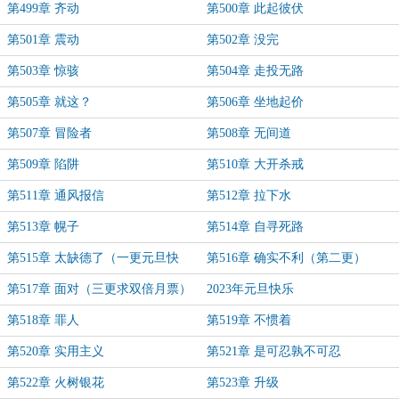
第499章 齐动
第500章 此起彼伏
第501章 震动
第502章 没完
第503章 惊骇
第504章 走投无路
第505章 就这？
第506章 坐地起价
第507章 冒险者
第508章 无间道
第509章 陷阱
第510章 大开杀戒
第511章 通风报信
第512章 拉下水
第513章 幌子
第514章 自寻死路
第515章 太缺德了（一更元旦快
第516章 确实不利（第二更）
乐）
第517章 面对（三更求双倍月票）
2023年元旦快乐
第518章 罪人
第519章 不惯着
第520章 实用主义
第521章 是可忍孰不可忍
第522章 火树银花
第523章 升级