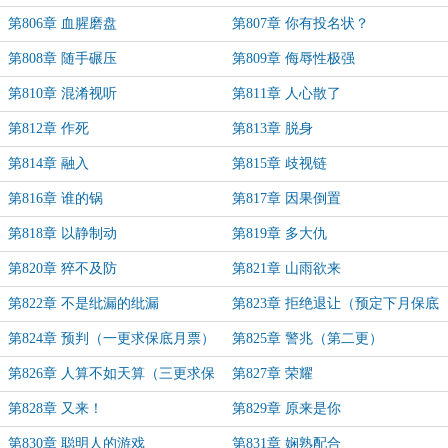
第806章 血腥磨盘
第807章 你有投名状？
第808章 随手碾压
第809章 侮辱性极强
第810章 混淆视听
第811章 人心散了
第812章 作死
第813章 脱身
第814章 融入
第815章 歧视链
第816章 谁的锅
第817章 因果倒置
第818章 以静制动
第819章 多大仇
第820章 猝不及防
第821章 山雨欲来
第822章 不是纰漏的纰漏
第823章 拒绝退让（预定下月保底
月票）
第824章 预判（一更求保底月票）
第825章 警兆（第二更）
第826章 人算不如天算（三更求保
第827章 荣耀
底月票）
第828章 又来！
第829章 原来是你
第830章 聪明人的游戏
第831章 娴熟配合