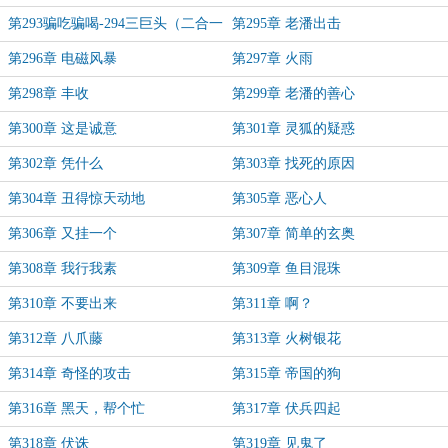
合一）
第293骗吃骗喝-294三巨头（二合一
第295章 老潘出击
章节求月票）
第296章 电磁风暴
第297章 火雨
第298章 丰收
第299章 老潘的善心
第300章 这是诚意
第301章 灵狐的疑惑
第302章 凭什么
第303章 找死的原因
第304章 丑得惊天动地
第305章 恶心人
第306章 又挂一个
第307章 简单的玄奥
第308章 我行我素
第309章 鱼目混珠
第310章 不要出来
第311章 啊？
第312章 八爪藤
第313章 火树银花
第314章 奇怪的攻击
第315章 帝国的狗
第316章 黑天，帮个忙
第317章 伏兵四起
第318章 伏诛
第319章 见鬼了