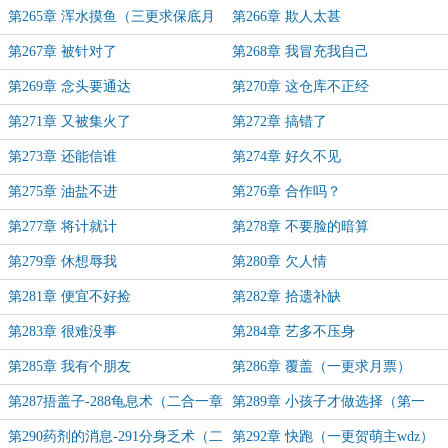
票）
第265章 浑水摸鱼（三更求保底月
第266章 欺人太甚
票）
第267章 被针对了
第268章 我冒充我自己
第269章 念头要通达
第270章 这仓库不正经
第271章 又被集火了
第272章 搞错了
第273章 还能信谁
第274章 好久不见
第275章 油盐不进
第276章 合作吗？
第277章 将计就计
第278章 不要脸的暗算
第279章 休想辱我
第280章 欠人情
第281章 便宜不好捡
第282章 拾遗补缺
第283章 很难没事
第284章 艺多不压身
第285章 我有个朋友
第286章 覆盖（一更求月票）
第287捂盖子-288龟息术（二合一章
第289章 小孩子才做选择（第一
节）
更）
第290药剂的消息-291分身乏术（二
第292章 快跑（一更贺萌主wdz）