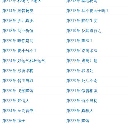
第212章 和蔼的卫老大
第213章 基地秘闻
第214章 挫骨扬灰
第215章 我不要面子吗？
第216章 胆儿真肥
第217章 陡然生变
第218章 商业价值
第219章 反其道行之
第220章 唯你是问
第221章 阵法？
第222章 要小号不？
第223章 逆向术法
第224章 好运气和坏运气
第225章 逃离计划
第226章 涉密结构
第227章 联络处
第228章 咎由自取
第229章 死活不论
第230章 飞船降落
第231章 似曾相识
第232章 知情人
第233章 悔不当初
第234章 至高背书
第235章 真狠人
第236章 疯子
第237章 降落