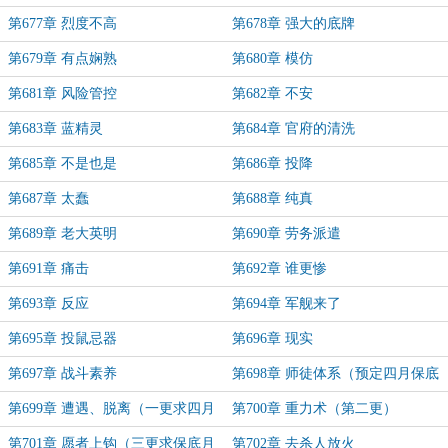
第677章 烈度不高
第678章 强大的底牌
第679章 有点娴熟
第680章 模仿
第681章 风险管控
第682章 不安
第683章 蓝精灵
第684章 官府的清洗
第685章 不是也是
第686章 投降
第687章 太蠢
第688章 纯真
第689章 老大英明
第690章 劳务派遣
第691章 痛击
第692章 谁更惨
第693章 反应
第694章 军舰来了
第695章 投鼠忌器
第696章 现实
第697章 战斗素养
第698章 师徒体系（预定四月保底
月票）
第699章 遭遇、脱离（一更求四月
第700章 重力术（第二更）
保底月票）
第701章 愿者上钩（三更求保底月
第702章 去杀人放火