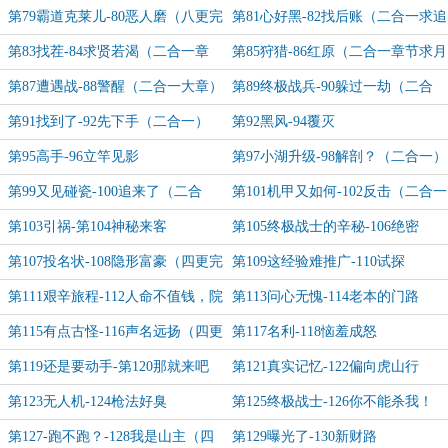
月票）
章节）
第79霸道克莱儿-80恶人磨（八更完
第81心好黑-82找后账（二合一求追
毕）
订和月票）
第83找茬-84求贤若渴（二合一章
第85狩猎-86红原（二合一章节求月
节）
票和追订）
第87遭遇战-88警醒（二合一大章）
第89终极战兵-90躲过一劫（二合
一）
第91找到了-92先下手（二合一）
第92黑风-94覆灭
第95高手-96立竿见影
第97小湖升级-98解剖？（二合一）
第99又见碰瓷-100追来了（二合
第101机甲又如何-102反击（二合一
一）
贺黑天哥）
第103引祸-第104神秘来客
第105终极战士的辛秘-106绝密
第107投名状-108隐形富豪（四更完
第109这经验难推广-110试探
毕）
第111艰辛旅程-112人命不值钱，院
第113问心无愧-114老本的门路
子值钱
第115有点古怪-116声名远扬（四更
第117名利-118恼羞成怒
完毕）
第119还是要动手-第120那就来吧
第121真实记忆-122偏向虎山行
第123无人机-124枪法好臭
第125终极战士-126你不能杀我！
第127-跑不跑？-128我是山主（四
第129曝光了-130新财路