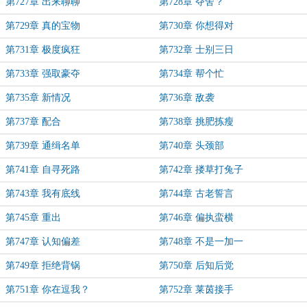
第727章 出来聊聊
第728章 夺舍？
第729章 真的宝物
第730章 你想得对
第731章 极度疯狂
第732章 士别三日
第733章 强取豪夺
第734章 帮个忙
第735章 新情况
第736章 敌袭
第737章 配合
第738章 挑肥拣瘦
第739章 通缉名单
第740章 头颈部
第741章 自寻死路
第742章 搂草打兔子
第743章 我有底线
第744章 古老誓言
第745章 重出
第746章 偏执蛮横
第747章 认知偏差
第748章 不是一加一
第749章 拒绝背锅
第750章 后知后觉
第751章 你在逗我？
第752章 莱茵接手