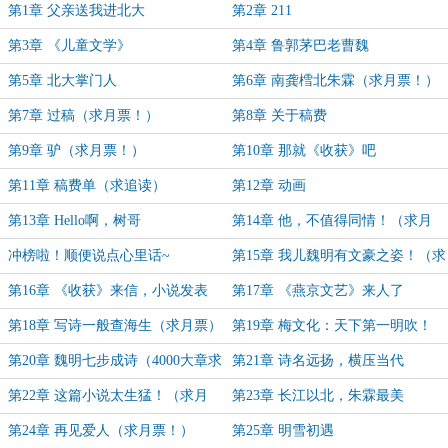
第1章 父亲送我进北大
第2章 211
第3章 《儿童文学》
第4章 鲁郭茅巴老曹魏
第5章 北大掌门人
第6章 南龚樰北朱霖（求月票！）
第7章 过稿（求月票！）
第8章 关于稿费
第9章 驴（求月票！）
第10章 那就《收获》吧
第11章 稿费单（求追读）
第12章 动画
第13章 Hello啊，树哥
第14章 他，不值得同情！（求月
票！）
冲榜啦！顺便说点心里话~
第15章 我儿魏明有文豪之姿！（求
追读！）
第16章 《收获》来信，小说发表
第17章 《燕京文艺》来人了
第18章 写诗一般查海生（求月票）
第19章 梅文化：天下第一明吹！
第20章 魏明七步成诗（4000大章求
第21章 诗名远扬，横压当代
月票！）
第22章 这篇小说太生猛！（求月
第23章 长江以北，朱霖最美
票）
第24章 再见爱人（求月票！）
第25章 明雪初遇