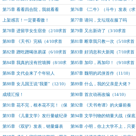
读！）
第75章 看看四合院，我就看看
第76章 《二牛》（斗牛）发表（求
追读！）
上架感言！一定要看嗷！
第77章 请问，文坛现在服了吗
（1/10求首订）
第78章 进留学女生宿舍（2/10求首
第79章 又出新诗了（3/10求首
订！）
订！）
第80章 《天书》完稿（4/10求首
第81章 断章我只教一次（5/10求首
订！）
订！）
第82章 蹭吃蹭喝张易谋（6/10求首
第83章 好消息和大新闻（7/10求首
订！）
订）
第84章 我真的没有挖墙脚（8/10求
第85章 加印，再加印！（9/10求首
首订！）
订！）
第86章 文代会来了个年轻人
第87章 魏明的武侠首作（11/10）
（10/10求首订！）
第88章 女儿国王说“我要”（12/10）
第89章 什么，我的父亲是大佬？
（13/10）
成绩汇报！
第90章 首次动画改编（14/10）
第91章 花不完，根本花不完！（保
第92章 《天书奇谭》的火爆前奏
底1更）
（保底2）
第93章 《儿童文学》发行量破纪录
第94章 文学刊物的销量大战（保底
（盟主加更1/3）
1更 ）
第95章 《双驴》发表，销量爆表
第96章 小明，你上大学不上，只要