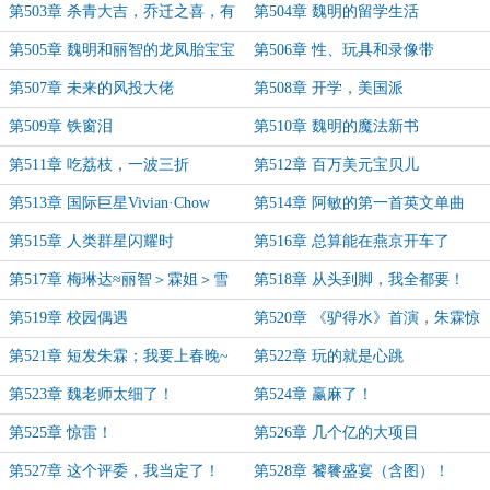
联动
第503章 杀青大吉，乔迁之喜，有
第504章 魏明的留学生活
客上门
第505章 魏明和丽智的龙凤胎宝宝
第506章 性、玩具和录像带
第507章 未来的风投大佬
第508章 开学，美国派
第509章 铁窗泪
第510章 魏明的魔法新书
第511章 吃荔枝，一波三折
第512章 百万美元宝贝儿
第513章 国际巨星Vivian·Chow
第514章 阿敏的第一首英文单曲
第515章 人类群星闪耀时
第516章 总算能在燕京开车了
第517章 梅琳达≈丽智＞霖姐＞雪
第518章 从头到脚，我全都要！
姐。阿敏？
第519章 校园偶遇
第520章 《驴得水》首演，朱霖惊
艳登台
第521章 短发朱霖；我要上春晚~
第522章 玩的就是心跳
第523章 魏老师太细了！
第524章 赢麻了！
第525章 惊雷！
第526章 几个亿的大项目
第527章 这个评委，我当定了！
第528章 饕餮盛宴（含图）！