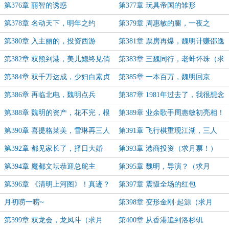
第376章 丽智的诱惑
第377章 玩具帝国的雏形
第378章 名动天下，明年之约
第379章 周惠敏的腿，一夜之
后……
第380章 入主丽的，投资西游
第381章 票房再爆，魏明计赚邵逸
夫（求月票！）
第382章 双熊到港，美儿媳终见俏
第383章 三魏同行，老蚌怀珠（求
婆婆~
月票）
第384章 双千万达成，少妇白素贞
第385章 一本百万，魏明回京
第386章 再临北电，魏明点兵
第387章 1981年过去了，我很想念
它
第388章 魏明的资产，花不完，根
第389章 业余歌手周惠敏初亮相！
本花不完
第390章 喜提格莱美，雪琳再三人
第391章 飞行棋重现江湖，三人
版！
第392章 都见家长了，择日大婚
第393章 港商投资（求月票！）
第394章 魔都文坛恭迎总舵主
第395章 魏明，导演？（求月
票！）
第396章 《清明上河图》！真迹？
第397章 震慑全场的红包
月初唠一唠~
第398章 变形金刚·起源（求月
票！）
第399章 双龙会，龙凤斗（求月
第400章 从香港追到洛杉矶