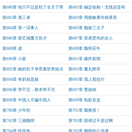
第680章 他只不过是犯了全天下男
第681章 确定收购！无线还是有
人都会犯的错
线？
第682章 第三者
第683章 周惠敏勇夺格莱美
第684章 第一话事人
第685章 魏家三太子
第686章 新艺城覆灭前夕
第687章 容易受伤的女人
第688章 虚
第689章 魏明买牛
第690章 小妾
第691章 爆炸新闻
第692章 她的肚子孕育着世界娱乐
第693章 魔丸降世
业的未来
第694章 有奶就是娘
第695章 我上我也行
第696章 带不完，根本带不完
第697章 曹操病
第698章 中国人不骗中国人
第699章 电影盲盒
第700章 少年犯
第701章 魏教授！
第702章 三婚魏明
第703章 跟谁过不是过啊
第704章 性学热
第705章 魏明的公选课