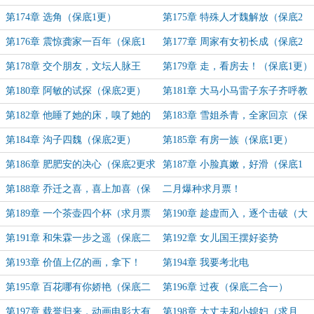
更）
（保底2更）
第174章 选角（保底1更）
第175章 特殊人才魏解放（保底2
更）
第176章 震惊龚家一百年（保底1
第177章 周家有女初长成（保底2
更）
更）
第178章 交个朋友，文坛人脉王
第179章 走，看房去！（保底1更）
（7500月票加更）
第180章 阿敏的试探（保底2更）
第181章 大马小马雷子东子齐呼教
父（保底1更）
第182章 他睡了她的床，嗅了她的
第183章 雪姐杀青，全家回京（保
香（新年快乐！）
底1更）
第184章 沟子四魏（保底2更）
第185章 有房一族（保底1更）
第186章 肥肥安的决心（保底2更求
第187章 小脸真嫩，好滑（保底1
月票）
更）
第188章 乔迁之喜，喜上加喜（保
二月爆种求月票！
底2更）
第189章 一个茶壶四个杯（求月票
第190章 趁虚而入，逐个击破（大
啊！）
章求月票！）
第191章 和朱霖一步之遥（保底二
第192章 女儿国王摆好姿势
合一）
第193章 价值上亿的画，拿下！
第194章 我要考北电
（保底二合一）
第195章 百花哪有你娇艳（保底二
第196章 过夜（保底二合一）
合一）
第197章 载誉归来，动画电影大有
第198章 大丈夫和小媳妇（求月