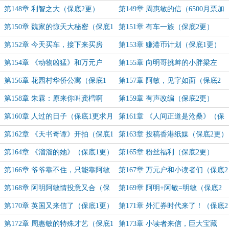
底2更求月票）
更）
第148章 利智之大（保底2更）
第149章 周惠敏的信（6500月票加
更）
第150章 魏家的惊天大秘密（保底1
第151章 有车一族（保底2更）
更）
第152章 今天买车，接下来买房
第153章 赚港币计划（保底1更）
（7000月票加更）
第154章 《动物凶猛》和万元户
第155章 向明哥挑衅的小胖梁左
（保底2更）
（为盟主雾色暴力加更！）
第156章 花园村华侨公寓（保底1
第157章 阿敏，见字如面（保底2
更）
更）
第158章 朱霖：原来你叫龚樰啊
第159章 有声改编（保底2更）
（保底1更）
第160章 人过的日子（保底1更求月
第161章 《人间正道是沧桑》（保
票！）
底2更）
第162章 《天书奇谭》开拍（保底1
第163章 投稿香港纸媒（保底2更）
更求月票！）
第164章 《溜溜的她》（保底1更）
第165章 粉丝福利（保底2更）
第166章 爷爷靠不住，只能靠阿敏
第167章 万元户和小读者们（保底2
了（保底1更）
更）
第168章 阿明阿敏情投意又合（保
第169章 阿明+阿敏=明敏（保底2
底1更）
更）
第170章 英国又来信了（保底1更）
第171章 外汇券时代来了！（保底2
更）
第172章 周惠敏的特殊才艺（保底1
第173章 小读者来信，巨大宝藏