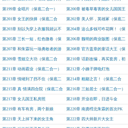
所为（保底二合一）
票！）
第199章 金唱片（保底二合一）
第200章 被毒草毒害的女儿国国王
（保底二合一）
第201章 女王的抉择（保底二合
第202章 美人怀，英雄冢（保底二
一）
合一）
第203章 别以为穿上衣服我就认不
第204章 这么多钱可咋花啊！（保
出你了（保底二合一）
底二合一）
第205章 三长一短，红色微卷（保
第206章 魏明的商业版图（保底二
底二合一）
合一）
第207章 和朱霖玩一场勇敢者的游
第208章 官方盖章的童话大王（保
戏（保底二合一）
底二合一）
第209章 雪姐立大功（保底二合
第210章 话剧改编，再买套房，初
一）
见家长
第211章 动画霸业（保底二合一）
第212章 小姨子牌电灯泡
第213章 情绪到了挡不住（保底二
第214章 粗鄙之言！（保底二合
合一）
一）
第215章 真·情满四合院（保底二合
第216章 三如居士（保底二合一）
一）
第217章 女儿国王私房照
第218章 开业在即，日进斗金
第219章 有车有房，两个新娘
第220章 南龚樰北朱霖的首次PK
第221章 天上掉下来的女主角
第222章 四大帅新片大女主