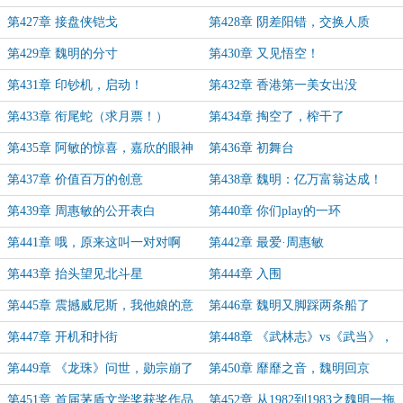
选
及婚礼……
第427章 接盘侠铠戈
第428章 阴差阳错，交换人质
第429章 魏明的分寸
第430章 又见悟空！
第431章 印钞机，启动！
第432章 香港第一美女出没
第433章 衔尾蛇（求月票！）
第434章 掏空了，榨干了
第435章 阿敏的惊喜，嘉欣的眼神
第436章 初舞台
第437章 价值百万的创意
第438章 魏明：亿万富翁达成！
第439章 周惠敏的公开表白
第440章 你们play的一环
第441章 哦，原来这叫一对对啊
第442章 最爱·周惠敏
第443章 抬头望见北斗星
第444章 入围
第445章 震撼威尼斯，我他娘的意
第446章 魏明又脚踩两条船了
大利炮呢！
第447章 开机和扑街
第448章 《武林志》vs《武当》，
以及魏明英文新作
第449章 《龙珠》问世，勋宗崩了
第450章 靡靡之音，魏明回京
第451章 首届茅盾文学奖获奖作品
第452章 从1982到1983之魏明一拖