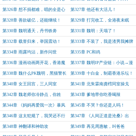
连心
炸！
第326章 想不捐都难，唱的全是心
第327章 他还有大活儿！
声啊！
第328章 善款破亿，还能继续！
第329章 打完收工，全港夜未眠
第330章 魏明通天，丹书铁劵
第331章 魏明：天塌了！
第332章 载誉归来，举国震动！
第333章 不装了，我是渣男我摊牌
了
第334章 雨露均沾，新作问世
第335章 PC和鸡
第336章 漫画动画两开花，香港魔
第337章 魏明IP产业链：小说→漫
都赢麻了
画→动画→玩具→
第338章 魏什么PK魏明，黑猫警长
第339章 十白金，制霸香港乐坛！
大战葫芦娃
第340章 女王回宫，三人同室
第341章 北朱霖南龚樰同室操戈
第342章 魏老师你冷静点，你姓
第343章 爹地带你吃香喝辣
魏，不姓曹啊！
第344章 《妈妈再爱我一次》暴风
第345章 不哭？你还是人吗！
来袭
第346章 这太犯规了，我哭还不行
第347章 《人间正道是沧桑》出
吗！
版，翻译，出海
第348章 神翻译和神助攻
第349章 再见周惠敏，叫爸爸