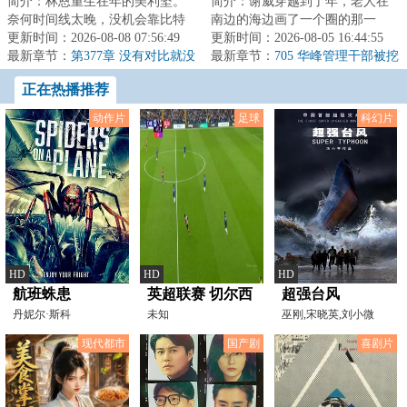
简介：林恩重生在年的美利坚。
简介：谢威穿越到了年，老人在
奈何时间线太晚，没机会靠比特
南边的海边画了一个圈的那一
币翻盘。无奈只能他只能先做好
更新时间：2026-08-08 07:56:49
年，也是恢复高考的第二年。了
更新时间：2026-08-05 16:44:55
医生本职工作，...
最新章节：
第377章 没有对比就没
解时代发展脉络的...
最新章节：
705 华峰管理干部被挖
有伤害
走一半，国际巨头的釜底抽薪之
正在热播推荐
计？
动作片
足球
科幻片
HD
HD
HD
航班蛛患
英超联赛 切尔西
超强台风
丹妮尔·斯科
VS桑德兰
未知
巫刚,宋晓英,刘小微
特,JaseRivers,WayneDobson,Li
20251025
现代都市
国产剧
喜剧片