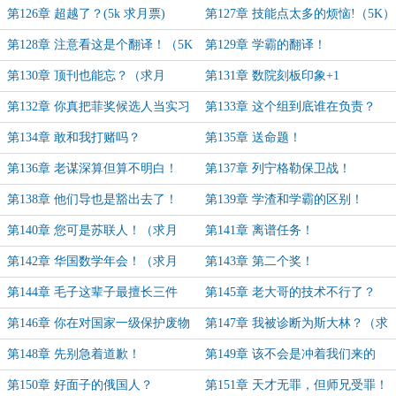
第126章 超越了？(5k 求月票)
第127章 技能点太多的烦恼!（5K）
第128章 注意看这是个翻译！（5K
第129章 学霸的翻译！
求月票）
第130章 顶刊也能忘？（求月
第131章 数院刻板印象+1
票！）
第132章 你真把菲奖候选人当实习
第133章 这个组到底谁在负责？
生？（求月票！）
第134章 敢和我打赌吗？
第135章 送命题！
第136章 老谋深算但算不明白！
第137章 列宁格勒保卫战！
（求月票）
第138章 他们导也是豁出去了！
第139章 学渣和学霸的区别！
（求月票）
第140章 您可是苏联人！（求月
第141章 离谱任务！
票）
第142章 华国数学年会！（求月
第143章 第二个奖！
票！）
第144章 毛子这辈子最擅长三件
第145章 老大哥的技术不行了？
事！
（月票加更章）
第146章 你在对国家一级保护废物
第147章 我被诊断为斯大林？（求
说什么？
月票）
第148章 先别急着道歉！
第149章 该不会是冲着我们来的
吧！
第150章 好面子的俄国人？
第151章 天才无罪，但师兄受罪！