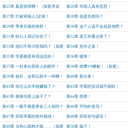
第25章 真是狡猾啊！（加更求追
第26章 华国人真有意思！
读）
第27章 打破审稿人2定律！
第28章 他是非酋吗？
第29章 带来灾难的猜想！
第30章 这个人该不会就是他吧？
（加更求追读！）
第31章 好心人我记住你了！
第32章 老王你重点错了！
第33章 他们不努力怪我吗？（加更
第34章 意外之喜！
求追读）
第35章 学霸都是有强迫症的！
第36章 键来！
第37章 一封来自苏联人的邮件！
第38章 雄鹰VS蝼蚁！（加更）
第39章 校长，这和以前不一样啊！
第40章 新任务！
第41章 你怎么在学校赚钱了？
第42章 学霸的实话就不能听！
第43章 偷偷勾搭上妹子了？
第44章 馅饼！
第45章 一般不都是黄金三人组吗？
第46章 可怕的老鸟！
第47章 苏联学霸的绝对领域！
第48章 苏联有句谚语！
第49章 当热心舔狗才能……（加更
第50章 疯子！