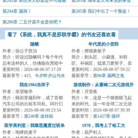
更）
第202章 斯拉夫人吵架是不可能输
第203章 继承老大哥未竟的事业
的！
了？（求月票）
第204章 漏洞！
第205章 我们中出了一个叛徒！
第206章 二五仔该不会是你吧？
（求月票）
看了《系统，我真不是苏联学霸》的书友还喜欢看
隐蛾
年代里的小货郎
作者：徐公子胜治
作者：狸猫换银子
简介：听说过隐蛾吗？每个年代
简介：剃头匠、小裁缝、补鞋
总有这样的人，仿佛能在黑暗中
匠、补锅匠、戗菜刀磨剪子、卖
穿行不留形迹，凭空出现又倏然
更新时间：2026-08-06 07:17:29
糖葫芦的、打麻糖的、鸡毛换糖
更新时间：2026-08-08 07:59:22
消失。存在且未...
最新章节：
415、今夕昨夕山与水
的、……这些跑单...
最新章节：
第86章 漏网之鱼
我在1984当祥子
游戏制作：从重铸二次元游戏开
作者：坐望敬亭
作者：月莹夜
始
简介：顾岩穿越到年，成了首都
简介：年，这是一个猪都能飞起
汽车公司的出租车司机。同行们
来的时代。这一年全球二次元游
都自嘲他们这行是“现代祥子”。可
更新时间：2026-08-08 09:23:54
戏市场突破百亿美元。《崩坏》
更新时间：2026-08-08 07:39:39
人家祥子正...
最新章节：
第240章 改转租
《明日方舟》《...
最新章节：
第1427章 循环
医学美利坚：我靠恶魔度过斩杀
1978，我考上了哈工大
作者：咆哮的麦子
作者：葫芦村人
线