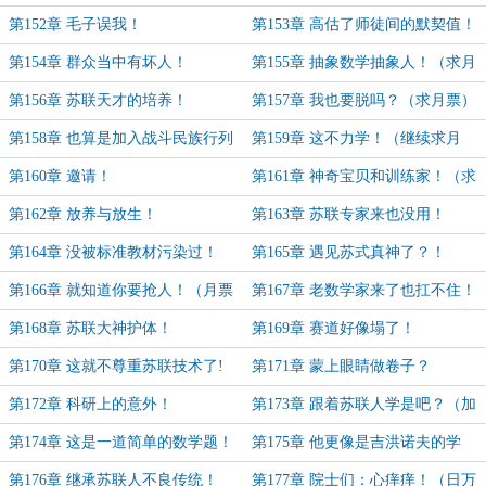
第152章 毛子误我！
第153章 高估了师徒间的默契值！
第154章 群众当中有坏人！
第155章 抽象数学抽象人！（求月
票）
第156章 苏联天才的培养！
第157章 我也要脱吗？（求月票）
第158章 也算是加入战斗民族行列
第159章 这不力学！（继续求月
了！
票）
第160章 邀请！
第161章 神奇宝贝和训练家！（求
月票）
第162章 放养与放生！
第163章 苏联专家来也没用！
第164章 没被标准教材污染过！
第165章 遇见苏式真神了？！
第166章 就知道你要抢人！（月票
第167章 老数学家来了也扛不住！
加更）
第168章 苏联大神护体！
第169章 赛道好像塌了！
第170章 这就不尊重苏联技术了!
第171章 蒙上眼睛做卷子？
第172章 科研上的意外！
第173章 跟着苏联人学是吧？（加
更，庆祝王虹邓煜获得菲奖！）
第174章 这是一道简单的数学题！
第175章 他更像是吉洪诺夫的学
生！（求月票）
第176章 继承苏联人不良传统！
第177章 院士们：心痒痒！（日万