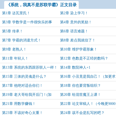
《系统，我真不是苏联学霸》正文目录
第1章 达瓦里氏！
第2章 染上学习！
第3章 学数学是一件很快乐的事
第4章 意外的奖励！
情！
第5章 传承！
第6章 语言难题！
第7章 学霸的消遣方式！
第8章 差点我就信了！
第9章 老熟人！
第10章 维护学霸形象！
第11章 年轻人！
第12章 色数是不正经的数吗？
第13章 系统的东西跟苏联人一样！
第14章 数院神人+1
第15章 三体的灵魂是什么？
第16章 小丑竟是我自己！（加更求
追读）
第17章 他绝对适合你们！
第18章 你也要背叛组织？
第19章 老大哥给我开后门！(加
第20章 给混世魔王上课！
更！）
第21章 用数学赚钱！
第22章 论文审稿人！（今晚更9000
字）
第23章 不该好奇心太重！
第24章 该不会是乱写的吧？