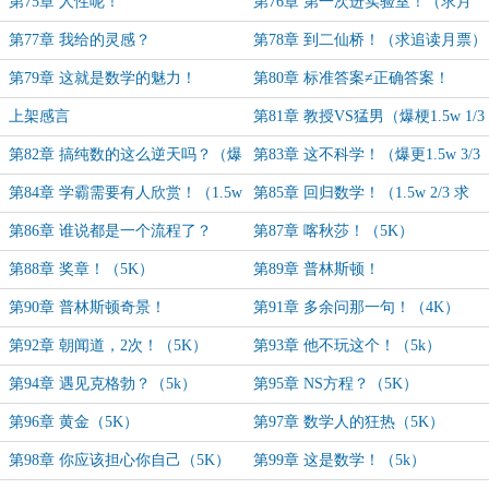
第75章 人性呢！
第76章 第一次进实验室！（求月
票）
第77章 我给的灵感？
第78章 到二仙桥！（求追读月票）
第79章 这就是数学的魅力！
第80章 标准答案≠正确答案！
上架感言
第81章 教授VS猛男（爆梗1.5w 1/3
求首订）
第82章 搞纯数的这么逆天吗？（爆
第83章 这不科学！（爆更1.5w 3/3
梗1.5w 2/3求首订）
求首订）
第84章 学霸需要有人欣赏！（1.5w
第85章 回归数学！（1.5w 2/3 求
1/3 求订）
订）
第86章 谁说都是一个流程了？
第87章 喀秋莎！（5K）
（1.5w 3/3 加更）
第88章 奖章！（5K）
第89章 普林斯顿！
第90章 普林斯顿奇景！
第91章 多余问那一句！（4K）
第92章 朝闻道，2次！（5K）
第93章 他不玩这个！（5k）
第94章 遇见克格勃？（5k）
第95章 NS方程？（5K）
第96章 黄金（5K）
第97章 数学人的狂热（5K）
第98章 你应该担心你自己（5K）
第99章 这是数学！（5k）