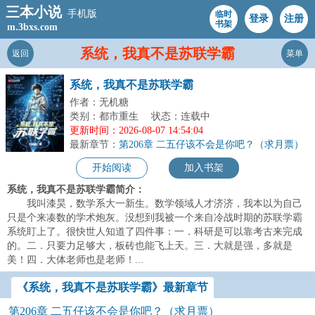
三本小说
手机版
临时
登录
注册
书架
m.3bxs.com
系统，我真不是苏联学霸
返回
菜单
系统，我真不是苏联学霸
作者：无机糖
类别：都市重生
状态：连载中
更新时间：2026-08-07 14:54:04
最新章节：
第206章 二五仔该不会是你吧？（求月票）
开始阅读
加入书架
系统，我真不是苏联学霸简介：
我叫漆昊，数学系大一新生。数学领域人才济济，我本以为自己
只是个来凑数的学术炮灰。没想到我被一个来自冷战时期的苏联学霸
系统盯上了。很快世人知道了四件事：一．科研是可以靠考古来完成
的。二．只要力足够大，板砖也能飞上天。三．大就是强，多就是
美！四．大体老师也是老师！...
《系统，我真不是苏联学霸》最新章节
第206章 二五仔该不会是你吧？（求月票）