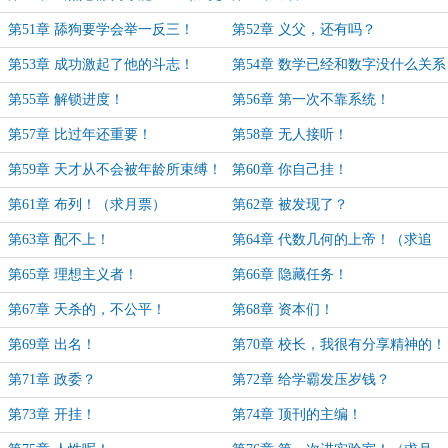
求追读）
第51章 舔狗要学会举一反三！
第52章 义父，还有吗？
第53章 成功激起了他的斗志！
第54章 数学已经和数字没什么关系
了！
第55章 解锁进度！
第56章 第一次不靠系统！
第57章 比过年还重要！
第58章 无人接听！
第59章 天才从不会被年龄所束缚！
第60章 你自己挂！
（求月票）
第61章 布列！（求月票）
第62章 被发现了？
第63章 配不上！
第64章 代数几何的上帝！（求追
读）
第65章 理想主义者！
第66章 隐藏任务！
第67章 天杀的，不公平！
第68章 资本们！
第69章 出名！
第70章 校长，我很有分享精神的！
第71章 政委？
第72章 给学霸发压岁钱？
第73章 开挂！
第74章 顶刊的主编！