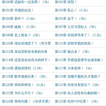
第100章 还缺失一点东西！（5k）
第101章 转型！
第102章 学霸的自信！
第103章 私心！（5.2k）
第104章 新作？（5.4k）
第105章 金子！（5K）
第106章 破格！（5.5K）
第107章 土豆与霓虹人（5K）
第108章 史上留名？（5K）
第109章 你祖师爷来了！（5.2k）
第110章 现在你满意了？（求月票
第111章 苏联学霸的奖励！
5K）
（5.2k）
第112章 来自苏联老专家的任务
第113章 被点名！（5K）
（5.4K）
第114章 还是喜欢你高冷的样子！
第115章 学霸就是要学会做攻略！
（6K）
（5.6K）
第116章 逻辑润滑剂（5.5K）
第117章 大体老师！（5k）
第118章 数学孤狼任务！（5K）
第119章 深藏不露的天才基因？
（5K）
第120章 师叔和师侄！（6.2k）
第121章 你有没有想法？（5K）
第122章 为什么不行？（5k）
第123章 你人还怪有礼貌的勒！
（5k）
第124章 我有问题！（5K求月票）
第125章 给你VIP位置！（5K）