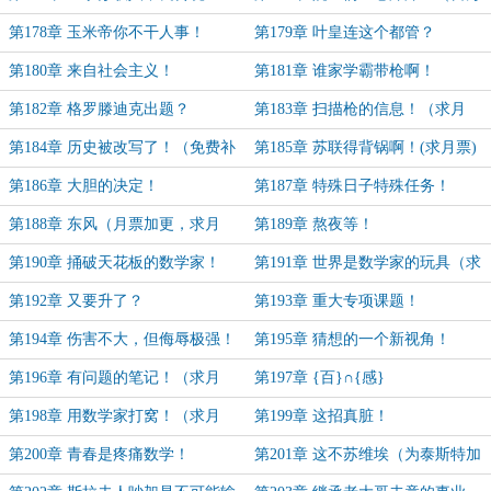
求月票）
第178章 玉米帝你不干人事！
第179章 叶皇连这个都管？
第180章 来自社会主义！
第181章 谁家学霸带枪啊！
第182章 格罗滕迪克出题？
第183章 扫描枪的信息！（求月
票）
第184章 历史被改写了！（免费补
第185章 苏联得背锅啊！(求月票)
偿章）
第186章 大胆的决定！
第187章 特殊日子特殊任务！
第188章 东风（月票加更，求月
第189章 熬夜等！
票！）
第190章 捅破天花板的数学家！
第191章 世界是数学家的玩具（求
月票，月票加更）
第192章 又要升了？
第193章 重大专项课题！
第194章 伤害不大，但侮辱极强！
第195章 猜想的一个新视角！
（月票加更，求月票）
第196章 有问题的笔记！（求月
第197章 {百}∩{感}
票）
第198章 用数学家打窝！（求月
第199章 这招真脏！
票）
第200章 青春是疼痛数学！
第201章 这不苏维埃（为泰斯特加