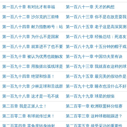
大
第一百八十章 有对比才有幸福
第一百八十一章 天才的构想
第一百八十二章 沙尔克的三前锋
第一百八十三章 你不是在故意耍我
吧！
第一百八十四章 耐力指数称号：站
第一百八十五章 老子这是高深莫测
桩勇士
第一百八十六章 为什么不是国家
第一百八十七章 经验总结：死道友
队？
不死贫道
第一百八十八章 就算进不了也不要
第一百八十九章 十五分钟的帽子戏
气馁啊！
法
第一百九十章 被认为优秀也能触发
第一百九十一章 中国功夫里有诀
任务
窍！
第一百九十二章 用脸搓出弧线球是
第一百九十三章 我就喜欢这样的球
怎么做到的
员！
第一百九十四章 绝望和惊喜！
第一百九十五章 最完美的假动作是
真动作
第一百九十六章 少林足球和舌战群
第一百九十七章 睡衣也没什么不好
记
的
第一百九十八章 这才是一毛不拔
第一百九十九章 球星的烦恼
第二百章 我是正派人士！
第二百零一章 欧洲联盟杯分组赛
第二百零二章 有球就传过来！
第二百零三章 这种球都能踢进？
第二百零四章 零角度转身抽射
第二百零五章 接受采访的重要性