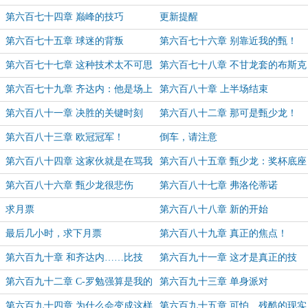
的甄少龙！
象力啊！
第六百七十四章 巅峰的技巧
更新提醒
第六百七十五章 球迷的背叛
第六百七十六章 别靠近我的甄！
第六百七十七章 这种技术太不可思
第六百七十八章 不甘龙套的布斯克
议了！
茨
第六百七十九章 齐达内：他是场上
第六百八十章 上半场结束
技术最好的！
第六百八十一章 决胜的关键时刻
第六百八十二章 那可是甄少龙！
第六百八十三章 欧冠冠军！
倒车，请注意
第六百八十四章 这家伙就是在骂我
第六百八十五章 甄少龙：奖杯底座
个子矮啊！
换我的名字？
第六百八十六章 甄少龙很悲伤
第六百八十七章 弗洛伦蒂诺
求月票
第六百八十八章 新的开始
最后几小时，求下月票
第六百八十九章 真正的焦点！
第六百九十章 和齐达内……比技
第六百九十一章 这才是真正的技
术？
术！
第六百九十二章 C-罗勉强算是我的
第六百九十三章 单身派对
朋友
第六百九十四章 为什么会变成这样
第六百九十五章 可怕、残酷的现实