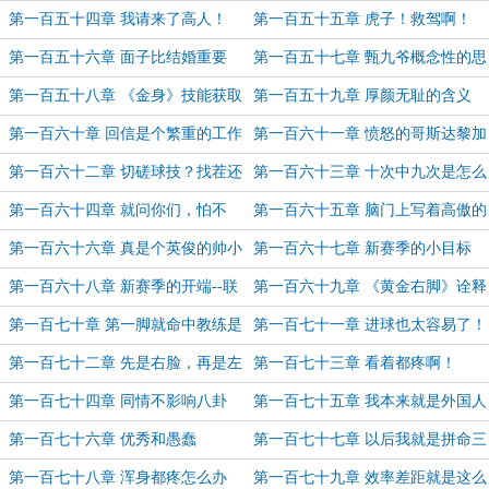
么要住大庄园了
第一百五十四章 我请来了高人！
第一百五十五章 虎子！救驾啊！
第一百五十六章 面子比结婚重要
第一百五十七章 甄九爷概念性的思
维
第一百五十八章 《金身》技能获取
第一百五十九章 厚颜无耻的含义
任务
第一百六十章 回信是个繁重的工作
第一百六十一章 愤怒的哥斯达黎加
第一百六十二章 切磋球技？找茬还
第一百六十三章 十次中九次是怎么
是找虐……
做到的
第一百六十四章 就问你们，怕不
第一百六十五章 脑门上写着高傲的
怕？
新队友
第一百六十六章 真是个英俊的帅小
第一百六十七章 新赛季的小目标
伙
第一百六十八章 新赛季的开端--联
第一百六十九章 《黄金右脚》诠释
赛杯
了技能的强大
第一百七十章 第一脚就命中教练是
第一百七十一章 进球也太容易了！
怎么做到的
第一百七十二章 先是右脸，再是左
第一百七十三章 看着都疼啊！
脸。
第一百七十四章 同情不影响八卦
第一百七十五章 我本来就是外国人
第一百七十六章 优秀和愚蠢
第一百七十七章 以后我就是拼命三
郎
第一百七十八章 浑身都疼怎么办
第一百七十九章 效率差距就是这么