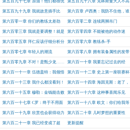
龙！
第五百九十七章 加油！他们都很优
第五百九十八章 克林斯曼大人不高
秀！
兴了
第五百九十九章 我就故意插手比
第六百章 卢西奥：我防不住他，谁
赛，怎么样？
有本事谁来！
第六百零一章 你们的教练太差劲
第六百零二章 连续两脚吊门
了！
第六百零三章 我就是要调整！就是
第六百零四章 不能被他的动作迷
要调整！
惑！
第六百零五章 拜仁应该仔细分析分
第六百零六章 教练杀-手
析
第六百零七章 年轻人的潮流
第六百零八章 拥有装备属性的发带
第六百零九章 不对！是甄少龙……
第六百一十章 我要忘记过去的经
验！
第六百一十一章 伍德盖特：我领悟
第六百一十二章 史上第一座联赛杯
了防守的绝技！
第六百一十三章 我什么都没看到！
第六百一十四章 海因克斯：老了，
没办法……
第六百一十五章 穆勒：金钱能击败
第六百一十六章 这种事喜闻乐见
一切（ 谢盟主魔帅伟少）
啊！
第六百一十七章 C罗：终于不用面
第六百一十八章 欧文：你们给我等
对甄少龙了！
着！
第六百一十九章 欣赏也会获得动力
第六百二十章 儿时梦想的重要性
第六百二十一章 我已经变成了超
更新提醒