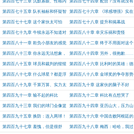
问
第四百七十三章 沉默寡眼、性格内
第四百七十四章 配合？没有就没有
向的甄少龙
了，无所谓！
第四百七十五章 队长袖标和怀疑智
第四百七十六章 《球感增强》实在
商
太bug了！
第四百七十七章 这个家伙太可怕
第四百七十八章 提升和揭幕战
了！
第四百七十九章 牛犊永远不知道对
第四百八十章 幸灾乐祸和责怪
手有多可怕！
第四百八十一章 欺负小朋友的感觉
第四百八十二章 终于不用面对这个
恐怖的家伙了！
第四百八十三章 你永远无法想象，
第四百八十四章 另外，很抱歉……
比赛究竟有多么不公平
第四百八十五章 球员和裁判的惺惺
第四百八十六章 比利时的英雄：德
相惜
姆贝勒
第四百八十七章 什么球星？都是浮
第四百八十八章 金球奖的争夺形势
云！
第四百八十九章 千算万算、实力太
第四百九十章 这家伙的脑子不好
强！
使……
第四百九十一章 输不起的科比
第四百九十二章 科比有点想哭了
第四百九十三章 我们的球门会像篮
第四百九十四章 亚历山大，压力山
筐一样
大
第四百九十五章 换防：连入两球！
第四百九十六章 中国击败阿根廷的
几率
第四百九十七章 羞愧，但是很舒
第四百九十八章 梅西：哈哈，我过