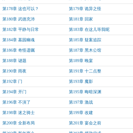
第178章 这也可以？
第179章 诡异之怪
第180章 武德充沛
第181章 回家
第182章 平静与日常
第183章 在这儿等我呢
第184章 墓园幽魂
第185章 疑案追踪
第186章 奇怪遗嘱
第187章 黑木公馆
第188章 谜题
第189章 晚宴
第190章 雨夜
第191章 十二点整
第192章 门
第193章 魔影
第194章 开门
第195章 晦暗深渊
第196章 不演了
第197章 激战
第198章 迷之骑士
第199章 改建
第200章 全新布局
第201章 宴会之前