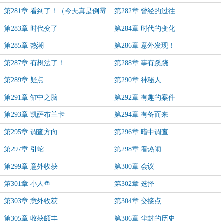
第281章 看到了！（今天真是倒霉
第282章 曾经的过往
透顶）
第283章 时代变了
第284章 时代的变化
第285章 热潮
第286章 意外发现！
第287章 有想法了！
第288章 事有蹊跷
第289章 疑点
第290章 神秘人
第291章 缸中之脑
第292章 有趣的案件
第293章 凯萨布兰卡
第294章 有备而来
第295章 调查方向
第296章 暗中调查
第297章 引蛇
第298章 看热闹
第299章 意外收获
第300章 会议
第301章 小人鱼
第302章 选择
第303章 意外收获
第304章 交接点
第305章 收获颇丰
第306章 尘封的历史