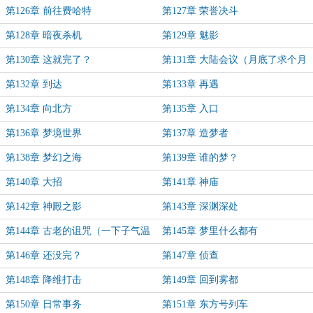
第126章 前往费哈特
第127章 荣誉决斗
第128章 暗夜杀机
第129章 魅影
第130章 这就完了？
第131章 大陆会议（月底了求个月
票喵）
第132章 到达
第133章 再遇
第134章 向北方
第135章 入口
第136章 梦境世界
第137章 造梦者
第138章 梦幻之海
第139章 谁的梦？
第140章 大招
第141章 神庙
第142章 神殿之影
第143章 深渊深处
第144章 古老的诅咒（一下子气温
第145章 梦里什么都有
降到24了）
第146章 还没完？
第147章 侦查
第148章 降维打击
第149章 回到雾都
第150章 日常事务
第151章 东方号列车