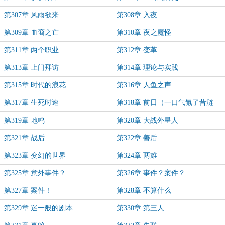
第307章 风雨欲来
第308章 入夜
第309章 血裔之亡
第310章 夜之魔怪
第311章 两个职业
第312章 变革
第313章 上门拜访
第314章 理论与实践
第315章 时代的浪花
第316章 人鱼之声
第317章 生死时速
第318章 前日（一口气氪了昔涟
6+5，要吃土了）
第319章 地鸣
第320章 大战外星人
第321章 战后
第322章 善后
第323章 变幻的世界
第324章 两难
第325章 意外事件？
第326章 事件？案件？
第327章 案件！
第328章 不算什么
第329章 迷一般的剧本
第330章 第三人