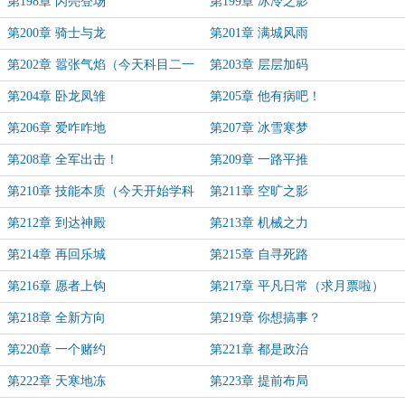
第198章 闪亮登场
第199章 冰冷之影
第200章 骑士与龙
第201章 满城风雨
第202章 嚣张气焰（今天科目二一
第203章 层层加码
次过啦）
第204章 卧龙凤雏
第205章 他有病吧！
第206章 爱咋咋地
第207章 冰雪寒梦
第208章 全军出击！
第209章 一路平推
第210章 技能本质（今天开始学科
第211章 空旷之影
目三了）
第212章 到达神殿
第213章 机械之力
第214章 再回乐城
第215章 自寻死路
第216章 愿者上钩
第217章 平凡日常（求月票啦）
第218章 全新方向
第219章 你想搞事？
第220章 一个赌约
第221章 都是政治
第222章 天寒地冻
第223章 提前布局