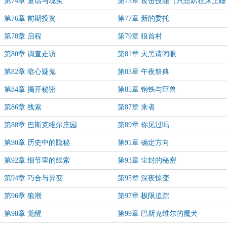
票吧）
第74章 童话与现实
第75章 攻击技能（只想趴在床上睡
觉啊）
第76章 前期投资
第77章 新的委托
第78章 启程
第79章 狼首村
第80章 调查走访
第81章 天黑请闭眼
第82章 暗心疑鬼
第83章 午夜祭典
第84章 揭开秘密
第85章 钢铁与巨兽
第86章 线索
第87章 来者
第88章 巴斯克维尔庄园
第89章 你见过吗
第90章 历史中的隐秘
第91章 确定方向
第92章 细节里的线索
第93章 尘封的秘密
第94章 巧合与异变
第95章 深夜惊变
第96章 狼潮
第97章 极限追踪
第98章 觉醒
第99章 巴斯克维尔的魔犬