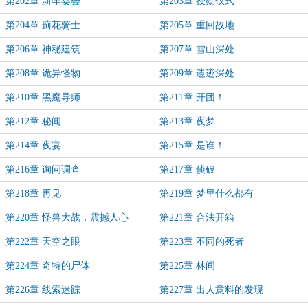
第202章 新年宴会
第203章 授勋仪式
第204章 蓟花骑士
第205章 重回故地
第206章 神秘建筑
第207章 雪山深处
第208章 诡异怪物
第209章 遗迹深处
第210章 黑魔导师
第211章 开团！
第212章 秘闻
第213章 夜梦
第214章 夜宴
第215章 是谁！
第216章 询问调查
第217章 侦破
第218章 再见
第219章 梦里什么都有
第220章 怪兽大战，震撼人心
第221章 合法开箱
第222章 天空之眼
第223章 不同的死者
第224章 奇特的尸体
第225章 林间
第226章 线索迷踪
第227章 出人意料的发现