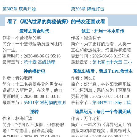
第302章 庆典开始
第303章 降维打击
看了《蒸汽世界的奥秘侦探》的书友还喜欢看
篮球之黄金时代
领主：开局一本水浒传
作者：不爱吃草的羊
作者：鲤鱼粽子
简介：一个篮球运动员波澜壮阔
简介：为了更好的活着，人类一
的一生。...
直在和命运抗争。幻世界和追随
更新时间：2026-08-06 02:05:16
者的出现，人类进入了领主时
更新时间：2026-08-08 01:57:16
最新章节：
第十章 高级助理
代。领主也就是职...
最新章节：
第七百七十六章 三小
将上阵赌斗
神的模仿犯
系统出错后，我成了LPL救世主
作者：青衫取醉
作者：网友Z
简介：十二名身份各异的男女被
简介：好消息，林冬阳觉醒系统
邀请进入新世界。在这里，他们
了。坏消息，系统名为【冠军登
不仅要通过议案投票来决定自己
更新时间：2026-08-08 15:33:18
峰系统】，只有击败冠军强敌才
更新时间：2026-08-08 14:41:19
的生活方式，还...
最新章节：
第811章 对药物的推测
解锁奖励。林冬...
最新章节：
第384章 TheShy：我
感觉到了，是他！
逆转
诡异纪元：每月一个专属天赋
作者：林海听涛
作者：万年老祖
简介：“你可以不服输，但你得服
简介：一款名为《诡异纪元》的
老！”“有道理，但谁说我老
虚拟网游降临现实，世界顿时大
了？”这是一个老家伙在职业生涯
更新时间：2026-07-27 01:40:23
乱，各地沦陷为诡异地区。每个
更新时间：2026-08-09 08:32:11