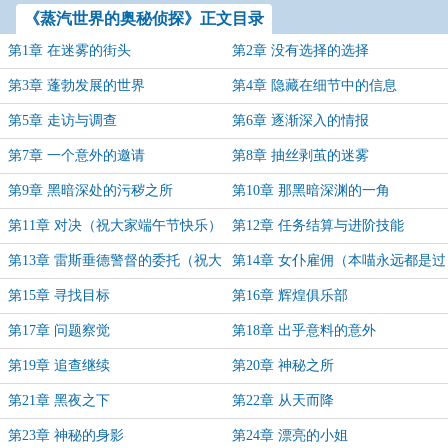
《蒸汽世界的奥秘侦探》正文目录
第1章 在迷雾的街头
第2章 没有选择的选择
第3章 蓬勃发展的世界
第4章 隐藏在细节中的信息
第5章 走访与调查
第6章 逐渐深入的情报
第7章 一个意外的邀请
第8章 抽丝剥茧的迷雾
第9章 黑暗深处的污秽之所
第10章 那黑暗深渊的一角
第11章 对决（祝大家端午节快乐）
第12章 任务结算与进阶技能
第13章 雷斯垂德警督的委托（祝大
第14章 女仆雇佣（本喵永远都是过
家六一快乐喵！）
六一的）
第15章 寻找目标
第16章 辉煌俱乐部
第17章 问题察觉
第18章 出乎意料的意外
第19章 追查继续
第20章 神秘之所
第21章 黑夜之下
第22章 从天而降
第23章 神秘的身影
第24章 漂亮的小姐