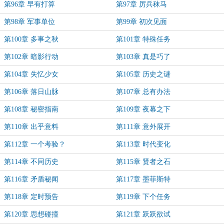
打滚求月票喵）
第96章 早有打算
第97章 厉兵秣马
第98章 军事单位
第99章 初次见面
第100章 多事之秋
第101章 特殊任务
第102章 暗影行动
第103章 真是巧了
第104章 失忆少女
第105章 历史之谜
第106章 落日山脉
第107章 总有办法
第108章 秘密指南
第109章 夜幕之下
第110章 出乎意料
第111章 意外展开
第112章 一个考验？
第113章 时代变化
第114章 不同历史
第115章 贤者之石
第116章 矛盾秘闻
第117章 墨菲斯特
第118章 定时预告
第119章 下个任务
第120章 思想碰撞
第121章 跃跃欲试