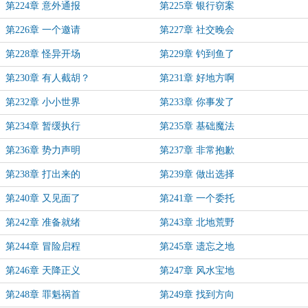
第224章 意外通报
第225章 银行窃案
第226章 一个邀请
第227章 社交晚会
第228章 怪异开场
第229章 钓到鱼了
第230章 有人截胡？
第231章 好地方啊
第232章 小小世界
第233章 你事发了
第234章 暂缓执行
第235章 基础魔法
第236章 势力声明
第237章 非常抱歉
第238章 打出来的
第239章 做出选择
第240章 又见面了
第241章 一个委托
第242章 准备就绪
第243章 北地荒野
第244章 冒险启程
第245章 遗忘之地
第246章 天降正义
第247章 风水宝地
第248章 罪魁祸首
第249章 找到方向