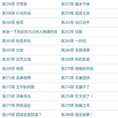
第256章 开胃菜
第257章 藏木于林
第258章 行动开始
第259章 诡异之画
第260章 收尾
第261章 自己动手
来放一下到目前为止的人物属性技
第262章 试验
能栏
第263章 职责所在
第264章 一封信
第265章 出发
第266章 先期调查
第267章 诅咒之地
第268章 热烈欢迎
第269章 相遇
第270章 倒霉的开始
第271章 真麻烦啊
第272章 克服恐惧
第273章 文字的间隙
第274章 克服不了
第275章 详略得当
第276章 开大招了！
第277章 黑暗深处
第278章 欺瞒之罪
第279章 阴谋还是阳谋？
第280章 我全都要！