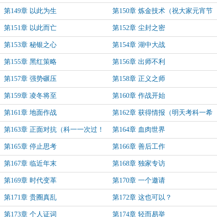
月票啦）
第149章 以此为生
第150章 炼金技术（祝大家元宵节
快乐）
第151章 以此而亡
第152章 尘封之密
第153章 秘银之心
第154章 湖中大战
第155章 黑红策略
第156章 出师不利
第157章 强势碾压
第158章 正义之师
第159章 凌冬将至
第160章 作战开始
第161章 地面作战
第162章 获得情报（明天考科一希
望能过）
第163章 正面对抗（科一一次过！
第164章 血肉世界
顺利！）
第165章 停止思考
第166章 善后工作
第167章 临近年末
第168章 独家专访
第169章 时代变革
第170章 一个邀请
第171章 贵圈真乱
第172章 这也可以？
第173章 个人证词
第174章 轻而易举