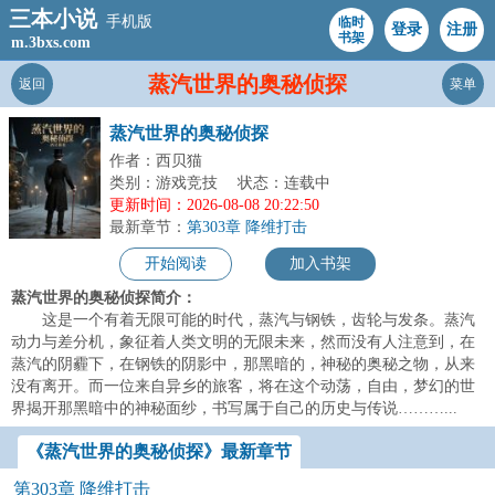
三本小说
手机版
临时
登录
注册
书架
m.3bxs.com
蒸汽世界的奥秘侦探
返回
菜单
蒸汽世界的奥秘侦探
作者：西贝猫
类别：游戏竞技
状态：连载中
更新时间：2026-08-08 20:22:50
最新章节：
第303章 降维打击
开始阅读
加入书架
蒸汽世界的奥秘侦探简介：
这是一个有着无限可能的时代，蒸汽与钢铁，齿轮与发条。蒸汽
动力与差分机，象征着人类文明的无限未来，然而没有人注意到，在
蒸汽的阴霾下，在钢铁的阴影中，那黑暗的，神秘的奥秘之物，从来
没有离开。而一位来自异乡的旅客，将在这个动荡，自由，梦幻的世
界揭开那黑暗中的神秘面纱，书写属于自己的历史与传说………...
《蒸汽世界的奥秘侦探》最新章节
第303章 降维打击