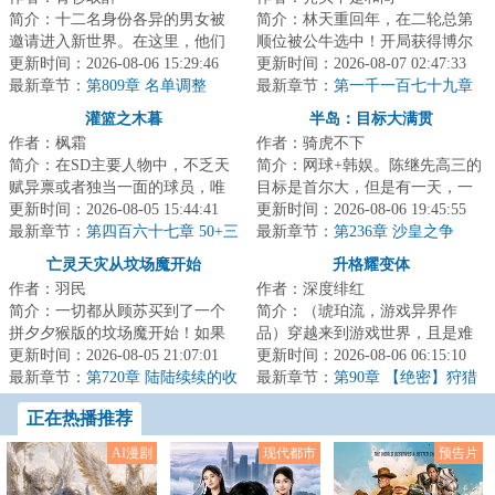
简介：十二名身份各异的男女被
简介：林天重回年，在二轮总第
邀请进入新世界。在这里，他们
顺位被公牛选中！开局获得博尔
不仅要通过议案投票来决定自己
更新时间：2026-08-06 15:29:46
特、汤姆·布拉迪、梅威瑟三人天
更新时间：2026-08-07 02:47:33
的生活方式，还...
最新章节：
第809章 名单调整
赋技术！于是...
最新章节：
第一千一百七十九章
湖人专属的冲击波式进攻潮！
灌篮之木暮
半岛：目标大满贯
作者：枫霜
作者：骑虎不下
简介：在SD主要人物中，不乏天
简介：网球+韩娱。陈继先高三的
赋异禀或者独当一面的球员，唯
目标是首尔大，但是有一天，一
有一人除外，他就是时间掌控者
更新时间：2026-08-05 15:44:41
个网球大师系统劫持了他。不练
更新时间：2026-08-06 19:45:55
木暮公延！他不...
最新章节：
第四百六十七章 50+三
球？卖你游戏...
最新章节：
第236章 沙皇之争
双，志在MVP！
亡灵天灾从坟场魔开始
升格耀变体
作者：羽民
作者：深度绯红
简介：一切都从顾苏买到了一个
简介：（琥珀流，游戏异界作
拼夕夕猴版的坟场魔开始！如果
品）穿越来到游戏世界，且是难
不想死在游戏里，就要想办法拼
更新时间：2026-08-05 21:07:01
度最高、生存环境最恶劣的两极
更新时间：2026-08-06 06:15:10
命！拾荒、战斗...
最新章节：
第720章 陆陆续续的收
争霸版本。这是最...
最新章节：
第90章 【绝密】狩猎
获（加更求全订）
大会
正在热播推荐
AI漫剧
现代都市
预告片