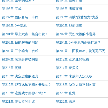
第193章 血字的线索卡
第194章 任务升级
第195章 完成
第196章 满载而归
第197章 团队套装：丰碑
第198章 请以“我爱如龙”为题……
第199章 0号基地
第200章 战前训练
第201章 早上六点，集合出发！
第202章 无伤大雅的小意外
第203章 钱能解决的问题
第204章 0号基地的正确打法？
第205章 三个输出一台戏
第206章 一图双Boss，就问死不死
第207章 感觉身体被掏空
第212章 亚米亚的祝福
第213章 沉默
第214章 奎贝拉
第215章 决定进度的道具
第216章 未成年人没人权
第217章 能有比这更糟的开Boss？
第218章 做别人做不到的事
第219章 这游戏才卖你299块？
第220章 直觉
第221章 奎贝拉的诅咒
第222章 恶意