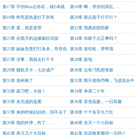
第17章 不怕Boss点你名，就E本跳
第18章 啊，求你别添乱……
剧情
第19章 终究是轨迹扛下所有
第20章 留点面子行不行？
第21章 菜，就是原罪
第22章 我真的想回家
第23章 在团灭的边缘疯狂试探
第24章 你敢干点正事吗？
第25章 妹妹负责打打杀杀，哥哥负
第26章 老司机，带带我
责貌美如花
第27章 没事，我就去打个卡
第28章 故地
第29章 随机关卡，七步成尸
第30章 总有刁民想害朕
第31章 老柯南了
第32章 两只老狗币啊，飞进花丛中
啊
第33章 拔刀吧，大叔！
第34章 单身二十年
第35章 未完成的蓝图
第36章 异变晶骸，一日双爆
第37章 来的时候好好的，回不去了
第38章 十个名字九个红
第39章 我的炸弹，炸了……
第40章 先灭一个小目标
第41章 再灭几个大目标
第42章 你还敢更猥琐一点吗？