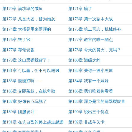
第170章 满功率的咸鱼
第171章 输了
第172章 凡是大团，皆为炮灰
第173章 第一次副本大战
第174章 大招是用来硬顶的
第175章 第二形态，机械修补
第176章 毁了它
第177章 教官的唯一弱点
第177章 存储设备
第178章 今天的篝火，亮吗？
第179章 这口黑锅我背了！
第180章 满级之约
第181章 可以赢，但不可以嘲讽
第182章 关你一波小黑屋
第183章 慢慢打啊……
第184章 我有一个妹妹
第185章 交际茶叔，在线卑微
第186章 我们吃着你看着
第187章 好像有点玩脱了
第188章 浑身是宝的翡翠裂腹兽
第189章 团服设计
第190章 说出三个优点
第191章 在坑自己的路上越走越远
第192章 非战斗关卡