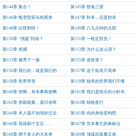
第144章 集合！
第145章 狡兔三窟
第146章 蜕变型双头响尾兽
第147章 秒杀，还是秒杀
第148章 以怪制怪！
第149章 八九点钟的太阳
第150章 “强援”到场？
第151章 一枪定胜负！
第152章 抓捕
第153章 为什么这么强？
第153章 被秀了一脸
第155章 谁抢谁？
第156章 我们的，就是我们的
第157章 这个如龙不简单
第158章 世界突变
第159章 钱爷的世界我们不懂
第160章 抢啊，有本事再抢啊
第161章 我们是快乐的小虾米
第162章 兽眼能量，落日余晖
第163章 锦枪夜行
第164章 本人毫不知情的过去
第165章 你的身份是狗吧
第166章 我就刷个宝石……
第167章 凭本事欠的奉献点
第168章 两千多人的大名单
第169章 顶级武装重立体