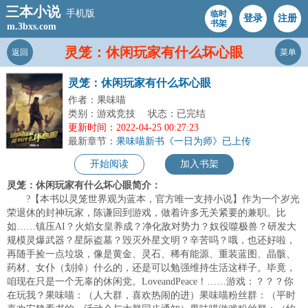
三本小说
手机版
临时
登录
注册
书架
m.3bxs.com
灵笼：休闲玩家有什么坏心眼
返回
菜单
灵笼：休闲玩家有什么坏心眼
作者：果味喵
类别：游戏竞技
状态：已完结
更新时间：2022-04-25 00:27:23
最新章节：
果味喵新书《一日为师》已上传
开始阅读
加入书架
灵笼：休闲玩家有什么坏心眼简介：
?【本书以灵笼世界观为蓝本，官方唯一支持小说】作为一个岁光
荣退休的封神玩家，陈谦回到游戏，做着许多无关紧要的兼职。比
如……镇压AI？火焰女皇养成？净化敌对势力？奴役噬极兽？研发大
规模灵爆武器？星际盗墓？毁灭外星文明？辛苦吗？哦，也还好啦，
再随手捡一点垃圾，像是黄金、灵石、稀有能源、重装蓝图、晶骸、
药材、女仆（划掉）什么的，还是可以勉强维持生活这样子。毕竟，
咱现在只是一个无辜的休闲党。LoveandPeace！……游戏：？？？你
在玩我？果味喵：（人大群，喜欢热闹的进）果味喵粉丝群：（平时