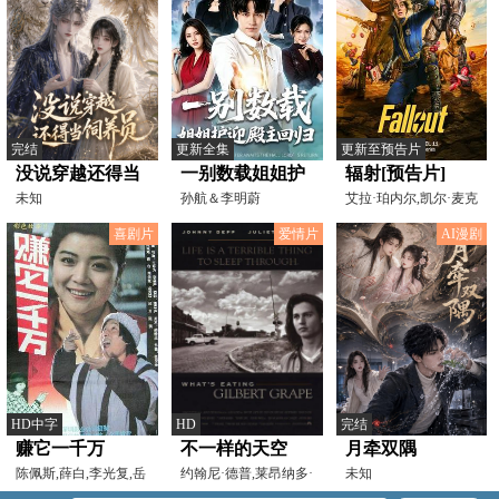
完结
更新全集
更新至预告片
没说穿越还得当
一别数载姐姐护
辐射[预告片]
饲养员
未知
迎殿主回归
孙航＆李明蔚
艾拉·珀内尔,凯尔·麦克
拉克伦,沃尔顿·戈
喜剧片
爱情片
AI漫剧
HD中字
HD
完结
赚它一千万
不一样的天空
月牵双隅
陈佩斯,薛白,李光复,岳
1993
约翰尼·德普,莱昂纳多·
未知
秀清,陈强,孟庆良
迪卡普里奥,朱丽叶