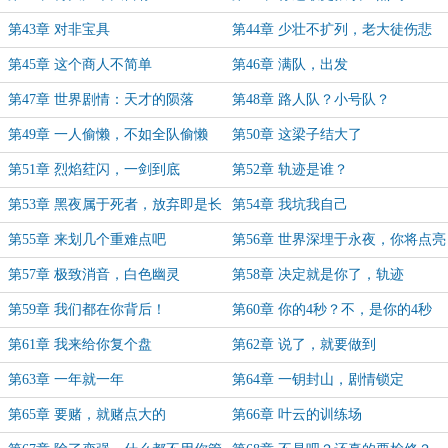
第43章 对非宝具
第44章 少壮不扩列，老大徒伤悲
第45章 这个商人不简单
第46章 满队，出发
第47章 世界剧情：天才的陨落
第48章 路人队？小号队？
第49章 一人偷懒，不如全队偷懒
第50章 这梁子结大了
第51章 烈焰荭闪，一剑到底
第52章 轨迹是谁？
第53章 黑夜属于死者，放弃即是长
第54章 我坑我自己
眠
第55章 来划几个重难点吧
第56章 世界深埋于永夜，你将点亮
太阳
第57章 极致消音，白色幽灵
第58章 决定就是你了，轨迹
第59章 我们都在你背后！
第60章 你的4秒？不，是你的4秒
第61章 我来给你复个盘
第62章 说了，就要做到
第63章 一年就一年
第64章 一钥封山，剧情锁定
第65章 要赌，就赌点大的
第66章 叶云的训练场