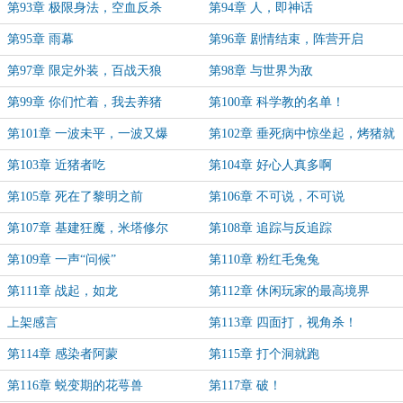
第93章 极限身法，空血反杀
第94章 人，即神话
第95章 雨幕
第96章 剧情结束，阵营开启
第97章 限定外装，百战天狼
第98章 与世界为敌
第99章 你们忙着，我去养猪
第100章 科学教的名单！
第101章 一波未平，一波又爆
第102章 垂死病中惊坐起，烤猪就
在院子里
第103章 近猪者吃
第104章 好心人真多啊
第105章 死在了黎明之前
第106章 不可说，不可说
第107章 基建狂魔，米塔修尔
第108章 追踪与反追踪
第109章 一声“问候”
第110章 粉红毛兔兔
第111章 战起，如龙
第112章 休闲玩家的最高境界
上架感言
第113章 四面打，视角杀！
第114章 感染者阿蒙
第115章 打个洞就跑
第116章 蜕变期的花萼兽
第117章 破！