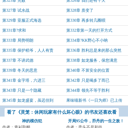
第325章 完败
第326章 我们还有十天
第327章 试水战
第328章 质变了
第329章 亚服正式海选
第330章 再多转几圈呗
第331章?求和
第332章第一天的打开方式
第333章 局势明朗
第334章?KK野心不小呐
第335章 保护稻爷，人人有责
第336章 胜利总是来的那么突然
第337章 不讲武德
第338章 如龙服务，保您满意
第339章 冬天的恶意
第340章 不算安全的位置
第341章 金字塔，六进三
第342章 只是喝多了而已
第343章 只是一个隐藏
第344章 领先不等于胜利
第345章 如龙盛宴，虽迟但到
果味喵新书《一日为师》已上传
看了《灵笼：休闲玩家有什么坏心眼》的书友还喜欢看
神的模仿犯
开局95公牛，乔丹的一生之敌！
作者：青衫取醉
作者：秃头不是和尚