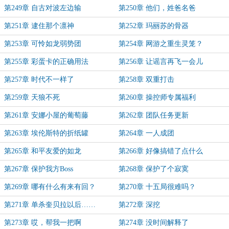
第249章 自古对波左边输
第250章 他们，姓爸名爸
第251章 逮住那个凛神
第252章 玛丽苏的骨器
第253章 可怜如龙弱势团
第254章 网游之重生灵笼？
第255章 彩蛋卡的正确用法
第256章 让谣言再飞一会儿
第257章 时代不一样了
第258章 双重打击
第259章 天狼不死
第260章 操控师专属福利
第261章 安娜小屋的葡萄藤
第262章 团队任务更新
第263章 埃伦斯特的折纸罐
第264章 一人成团
第265章 和平友爱的如龙
第266章 好像搞错了点什么
第267章 保护我方Boss
第268章 保护了个寂寞
第269章 哪有什么有来有回？
第270章 十五局很难吗？
第271章 单杀奎贝拉以后……
第272章 深挖
第273章 哎，帮我一把啊
第274章 没时间解释了