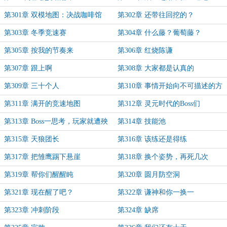
第301章 双模地图：决战咖啡馆
第302章 还带往回挖的？
第303章 冬季竞速赛
第304章 什么藤？葡萄藤？
第305章 按我的节奏来
第306章 红烧陈谦
第307章 跟上啊
第308章 大家都是认真的
第309章 三十个人
第310章 事情开始向不可描述的方
向发展
第311章 满开的竞速地图
第312章 灵元时代的Boss们
第313章 Boss一思考，玩家就遭殃
第314章 技能池
第315章 天狼团长
第316章 该练还是得练
第317章 把雏鹰踢下悬崖
第318章 换个姿势，再死几次
第319章 帮你们醒醒盹
第320章 圆月防空洞
第321章 现在醒了吧？
第322章 谦神和你一换一
第323章 冲刺阶段
第324章 缺席