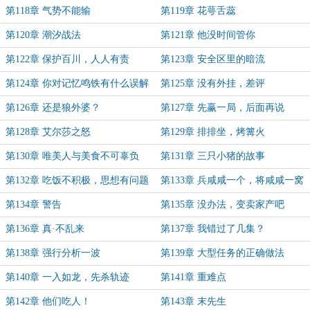
第118章 气势不能输
第119章 花萼舌蕊
第120章 潮汐战法
第121章 他没时间管你
第122章 保护百川，人人有责
第123章 安全区里的暗流
第124章 你对记忆鸣铁有什么误解
第125章 没有外挂，差评
第126章 还是狼外婆？
第127章 先赢一局，后面再说
第128章 艾尔莎之怒
第129章 排排坐，烤篝火
第130章 唯美人与美食不可辜负
第131章 三只小猪的故事
第132章 吃饭不积极，思想有问题
第133章 兵咸咸一个，将咸咸一窝
第134章 警告
第135章 没办法，变卖家产吧
第136章 真·不乱来
第137章 我错过了几集？
第138章 强行分析一波
第139章 大型任务的正确做法
第140章 一入如龙，先杀轨迹
第141章 重难点
第142章 他们吃人！
第143章 末先生