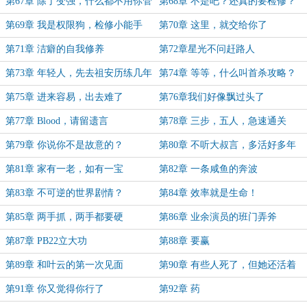
第67章 除了变强，什么都不用你管
第68章 不是吧？还真的要检修？
第69章 我是权限狗，检修小能手
第70章 这里，就交给你了
第71章 洁癖的自我修养
第72章星光不问赶路人
第73章 年轻人，先去祖安历练几年
第74章 等等，什么叫首杀攻略？
第75章 进来容易，出去难了
第76章我们好像飘过头了
第77章 Blood，请留遗言
第78章 三步，五人，急速通关
第79章 你说你不是故意的？
第80章 不听大叔言，多活好多年
第81章 家有一老，如有一宝
第82章 一条咸鱼的奔波
第83章 不可逆的世界剧情？
第84章 效率就是生命！
第85章 两手抓，两手都要硬
第86章 业余演员的班门弄斧
第87章 PB22立大功
第88章 要赢
第89章 和叶云的第一次见面
第90章 有些人死了，但她还活着
第91章 你又觉得你行了
第92章 药