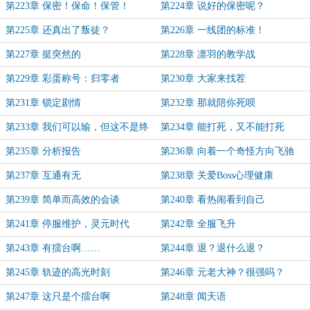
第223章 保密！保命！保管！
第224章 说好的保密呢？
第225章 还真出了叛徒？
第226章 一线团的标准！
第227章 挺突然的
第228章 凛羽的教学战
第229章 彩蛋称号：归零者
第230章 大家来找茬
第231章 锁定剧情
第232章 那就陪你死呗
第233章 我们可以输，但这不是终
第234章 能打死，又不能打死
点
第235章 分析报告
第236章 向着一个奇怪方向飞驰
第237章 互通有无
第238章 关爱Boss心理健康
第239章 简单而高效的会谈
第240章 看热闹看到自己
第241章 停服维护，灵元时代
第242章 全服飞升
第243章 有擂台啊……
第244章 退？退什么退？
第245章 轨迹的高光时刻
第246章 元老大神？很强吗？
第247章 这只是个擂台啊
第248章 闻天语