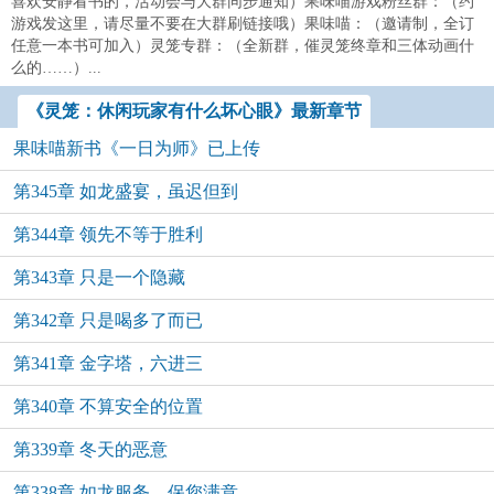
喜欢安静看书的，活动会与大群同步通知）果味喵游戏粉丝群：（约
游戏发这里，请尽量不要在大群刷链接哦）果味喵：（邀请制，全订
任意一本书可加入）灵笼专群：（全新群，催灵笼终章和三体动画什
么的……）...
《灵笼：休闲玩家有什么坏心眼》最新章节
果味喵新书《一日为师》已上传
第345章 如龙盛宴，虽迟但到
第344章 领先不等于胜利
第343章 只是一个隐藏
第342章 只是喝多了而已
第341章 金字塔，六进三
第340章 不算安全的位置
第339章 冬天的恶意
第338章 如龙服务，保您满意