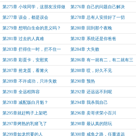
第275章 小埃同学，这朋友没得做
第276章 自己的问题自己解决
了
第277章 误会，都是误会
第278章 总有人安排好了一切
第279章 想明白生命的意义吗？
第280章 回到那个夜晚
第281章 过去的人真难
第282章 系统还是你爸爸
第283章 拦得住一时，拦不住一
第284章 大失败
世！
第285章 彩蛋卡，安慰奖
第286章 有一就有二，有二就有三
第287章 抢龙蛋，看篝火
第288章 哎，好久不见
第289章 不许成功，只许失败
第290章 预热
第291章 全远程阵容
第292章 还远远不到呢
第293章 减配版白月魁？
第294章 我杀我自己
第295章就赶鸭子上架吧
第296章 卖哥求荣小百川
第297章烤熟的乳猪飞了
第298章 最认真的陪玩
第299章如龙想要的人
第300章 咸鱼之路，任重道远