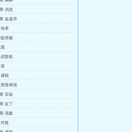
章 祸事
章 消息
章 血基丹
 传承
师徒突破
京观
兵戎暂歇
 滚
 课税
 黑骨再现
章 买命
章 征丁
章 强敌
 对敌