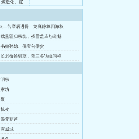
、炼造化、窥
章 妖土苦磨后进骨，龙庭静算四海秋
 半载垦疆归宗统，残雪盖庙怨道魁
 丹书贻孙媳、佛宝勾僧贪
 袁长老御锥驯孽，蒋三爷访峰问禅
重明宗
翟家坊
齐聚
 惊变
 混元葫芦
 宣威城