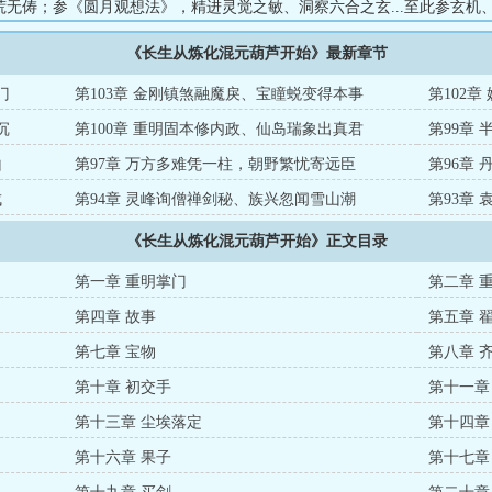
荒无俦；参《圆月观想法》，精进灵觉之敏、洞察六合之玄...至此参玄机
仙途。凌虚俯瞰处、因果俱作雪。...
《长生从炼化混元葫芦开始》最新章节
门
第103章 金刚镇煞融魔戾、宝瞳蜕变得本事
第102
沉
第100章 重明固本修内政、仙岛瑞象出真君
第99章
山
第97章 万方多难凭一柱，朝野繁忧寄远臣
第96章
成
第94章 灵峰询僧禅剑秘、族兴忽闻雪山潮
第93章
《长生从炼化混元葫芦开始》正文目录
第一章 重明掌门
第二章 
第四章 故事
第五章 
第七章 宝物
第八章 
第十章 初交手
第十一章
第十三章 尘埃落定
第十四章
第十六章 果子
第十七章