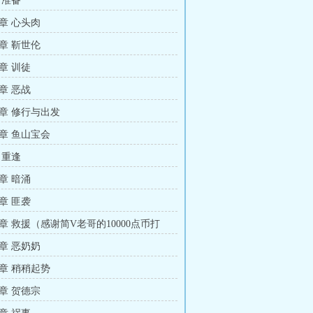
 准备
章 心头肉
章 靳世伦
章 训徒
章 恶战
章 修行与出发
章 鱼山宝会
 重逢
章 暗涌
章 匪袭
章 救援（感谢简V老哥的10000点币打
章 恶奶奶
章 稍稍起势
章 贺德宗