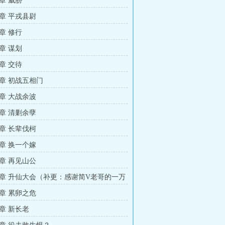
章 威胁
章 平戎县尉
章 修行
章 谋划
章 交待
章 初战五相门
章 大战余波
章 清剿余孽
章 长辈伐柯
章 换一个嫁
章 再见山公
章 升仙大会（补更：感谢简V老哥的一万
）
章 累卵之危
章 新长老