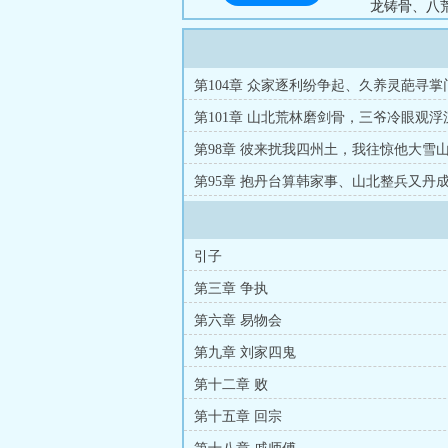
龙铸骨、八
天道，羽化登
第104章 众家逐利纷争起、久养灵葩寻掌
第101章 山北荒林磨剑骨，三爷冷眼观浮
第98章 彼来扰我四州土，我往惊他大雪
第95章 抱丹台算韩家事、山北整兵又丹
引子
第三章 争执
第六章 易物会
第九章 刘家四鬼
第十二章 败
第十五章 回宗