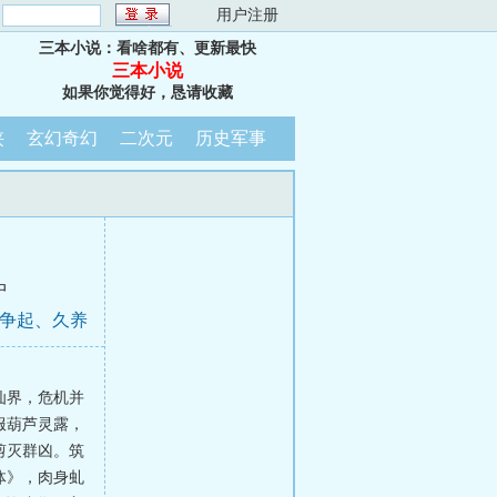
：
用户注册
三本小说：看啥都有、更新最快
三本小说
如果你觉得好，恳请收藏
侠
玄幻奇幻
二次元
历史军事
中
纷争起、久养
仙界，危机并
服葫芦灵露，
剪灭群凶。筑
体》，肉身虬