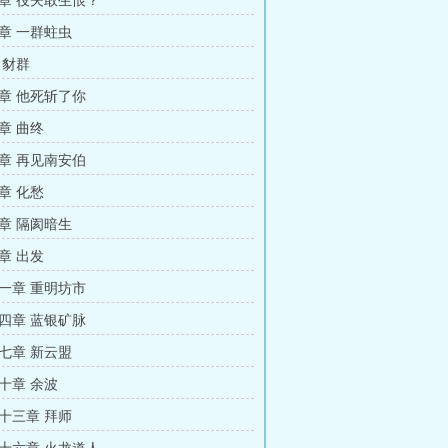
章 役夫敢生恨？
章 一群蛀虫
 豺群
章 他死斩了你
章 曲终
章 再见南安伯
章 化愁
章 隔阂暗生
章 出发
一章 重明坊市
四章 蓝银矿脉
七章 新云盟
十章 余波
十三章 拜师