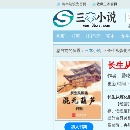
将本站设为首页
收藏三本官网
首页
书库
排行榜
完本
女生
您当前的位置：
三本小说
-> 长生从炼化
长生
作者：爱吃
更新时间：202
长生从炼化
【经营
存、惶惶度
提升自身灵
基登阶，再
加入书架