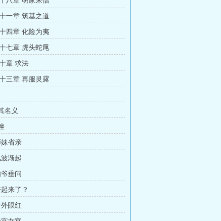
十八章 明家来信
十一章 筑基之道
十四章 化险为夷
十七章 虎头蛇尾
十章 求法
十三章 再服灵露
借其名义
挫
师妹省亲
风波渐起
伯爷垂问
 好起来了？
分外眼红