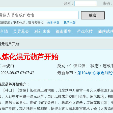
账号：
密码
温馨提示：更多作品，请搜索查找
临时书架
我的书架
言情
灵异悬疑
科幻未来
都市重生
游戏竞技
仙侠武
混元葫芦开始
从炼化混元葫芦开始
han烧白
类别：仙侠武侠
状态：连载
6-08-07 03:07:42
最新章节：
第104章 众家逐利
灵葩寻掌门
混元葫芦开始简介：
】【种田】【群像】长生路上孤鸿影，凡尘劫中万壑雷一介凡人重生混乱
日。人到中年幸得一混元葫芦，自此以微末之姿叩问长生。练气破境，初
根、调教大家贵女。参破《破妄金眸》、筑成不灭道基，过后窥破万邪、
服葫芦灵露，加之稀世玉璜相辅，悟得上古大宗北夜宮传承：修《太古原