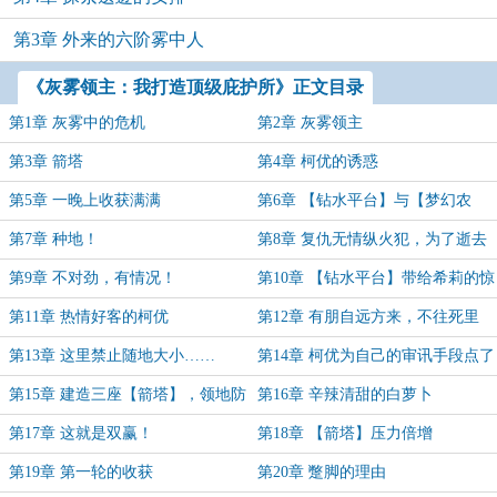
第3章 外来的六阶雾中人
《灰雾领主：我打造顶级庇护所》正文目录
第1章 灰雾中的危机
第2章 灰雾领主
第3章 箭塔
第4章 柯优的诱惑
第5章 一晚上收获满满
第6章 【钻水平台】与【梦幻农
场】
第7章 种地！
第8章 复仇无情纵火犯，为了逝去
的秀发！
第9章 不对劲，有情况！
第10章 【钻水平台】带给希莉的惊
讶
第11章 热情好客的柯优
第12章 有朋自远方来，不往死里
呼？
第13章 这里禁止随地大小……
第14章 柯优为自己的审讯手段点了
个赞
第15章 建造三座【箭塔】，领地防
第16章 辛辣清甜的白萝卜
御力大提升！
第17章 这就是双赢！
第18章 【箭塔】压力倍增
第19章 第一轮的收获
第20章 蹩脚的理由