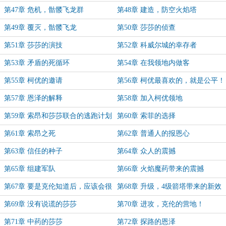
的索昂
第47章 危机，骷髅飞龙群
第48章 建造，防空火焰塔
第49章 覆灭，骷髅飞龙
第50章 莎莎的侦查
第51章 莎莎的演技
第52章 科威尔城的幸存者
第53章 矛盾的死循环
第54章 在我领地内做客
第55章 柯优的邀请
第56章 柯优最喜欢的，就是公平！
第57章 恩泽的解释
第58章 加入柯优领地
第59章 索昂和莎莎联合的逃跑计划
第60章 索菲的选择
第61章 索昂之死
第62章 普通人的报恩心
第63章 信任的种子
第64章 众人的震撼
第65章 组建军队
第66章 火焰魔药带来的震撼
第67章 要是克伦知道后，应该会很
第68章 升级，4级箭塔带来的新效
绝望吧
果！
第69章 没有说谎的莎莎
第70章 进攻，克伦的营地！
第71章 中药的莎莎
第72章 探路的恩泽