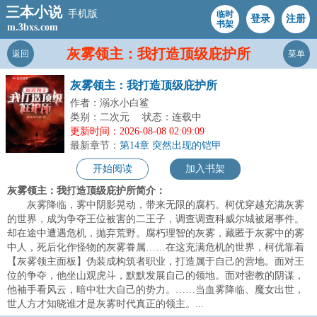
三本小说
手机版
临时
登录
注册
书架
m.3bxs.com
灰雾领主：我打造顶级庇护所
返回
菜单
灰雾领主：我打造顶级庇护所
作者：溺水小白鲨
类别：二次元
状态：连载中
更新时间：2026-08-08 02:09:09
最新章节：
第14章 突然出现的铠甲
开始阅读
加入书架
灰雾领主：我打造顶级庇护所简介：
灰雾降临，雾中阴影晃动，带来无限的腐朽。柯优穿越充满灰雾
的世界，成为争夺王位被害的二王子，调查调查科威尔城被屠事件。
却在途中遭遇危机，抛弃荒野。腐朽理智的灰雾，藏匿于灰雾中的雾
中人，死后化作怪物的灰雾眷属……在这充满危机的世界，柯优靠着
【灰雾领主面板】伪装成构筑者职业，打造属于自己的营地。面对王
位的争夺，他坐山观虎斗，默默发展自己的领地。面对密教的阴谋，
他袖手看风云，暗中壮大自己的势力。……当血雾降临、魔女出世，
世人方才知晓谁才是灰雾时代真正的领主。...