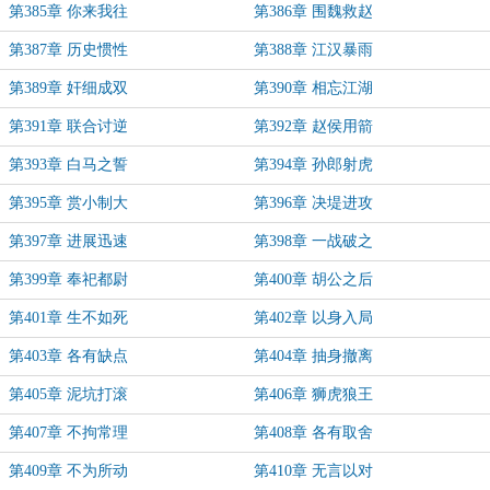
第385章 你来我往
第386章 围魏救赵
第387章 历史惯性
第388章 江汉暴雨
第389章 奸细成双
第390章 相忘江湖
第391章 联合讨逆
第392章 赵侯用箭
第393章 白马之誓
第394章 孙郎射虎
第395章 赏小制大
第396章 决堤进攻
第397章 进展迅速
第398章 一战破之
第399章 奉祀都尉
第400章 胡公之后
第401章 生不如死
第402章 以身入局
第403章 各有缺点
第404章 抽身撤离
第405章 泥坑打滚
第406章 狮虎狼王
第407章 不拘常理
第408章 各有取舍
第409章 不为所动
第410章 无言以对