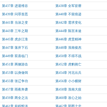
第437章 进退维谷
第438章 全军皆靡
第439章 问罪首恶
第440章 不留痕迹
第441章 当涂之变
第442章 需求变化
第443章 三年之期
第444章 陈宫末途
第445章 虎步江淮
第446章 虎贲精神
第447章 落井下石
第448章 淮南俊杰
第449章 双喜临门
第450章 不得不战
第451章 两侧游击
第452章 虎豹骑亡
第453章 以身做饵
第454章 河北出兵
第455章 张辽争功
第456章 小小横财
第457章 雨夜奔袭
第458章 淮南大疫
第459章 两全之法
第460章 攻心之始
第461章 前程黯淡
第462章 郭图之忠