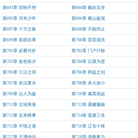
第693章 回响不绝
第694章 贼在北乡
第695章 河东少年
第696章 稷山盗现
第697章 十万之敌
第698章 不能停止
第699章 前因后果
第700章 层层清洗
第701章 必要代价
第702章 门户计较
第703章 血色前夕
第704章 以退为进
第705章 江汉之间
第706章 荆益之别
第707章 依法查办
第708章 杀大放小
第709章 以人为鉴
第710章 威震燕赵
第711章 尘埃将落
第712章 愿赌服输
第713章 近来两事
第714章 退避三舍
第715章 不情之请
第716章 辽东十将
第717章 主簿仲达
第718章 缩拳蓄力