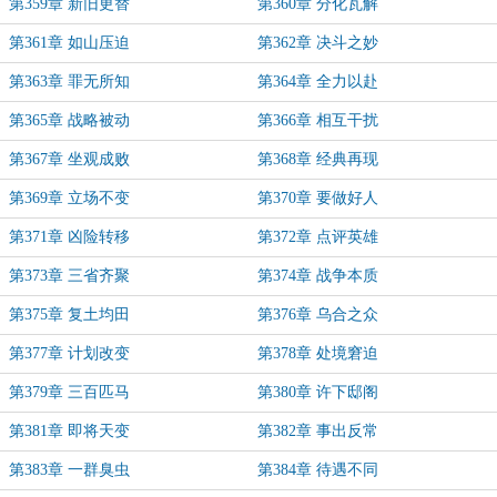
第359章 新旧更替
第360章 分化瓦解
第361章 如山压迫
第362章 决斗之妙
第363章 罪无所知
第364章 全力以赴
第365章 战略被动
第366章 相互干扰
第367章 坐观成败
第368章 经典再现
第369章 立场不变
第370章 要做好人
第371章 凶险转移
第372章 点评英雄
第373章 三省齐聚
第374章 战争本质
第375章 复土均田
第376章 乌合之众
第377章 计划改变
第378章 处境窘迫
第379章 三百匹马
第380章 许下邸阁
第381章 即将天变
第382章 事出反常
第383章 一群臭虫
第384章 待遇不同