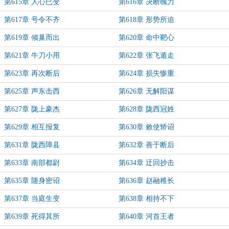
第615章 人心已变
第616章 决断魄力
第617章 号令不齐
第618章 形势所迫
第619章 倾巢而出
第620章 命中靶心
第621章 牛刀小用
第622章 张飞遁走
第623章 再次断后
第624章 损失惨重
第625章 声东击西
第626章 无解阳谋
第627章 陇上豪杰
第628章 陇西冠姓
第629章 相互报复
第630章 敕使矫诏
第631章 陇西障县
第632章 善于断后
第633章 南部都尉
第634章 迂回抄击
第635章 随身密诏
第636章 赵融稚长
第637章 当庭生变
第638章 相持不下
第639章 死得其所
第640章 河首王者