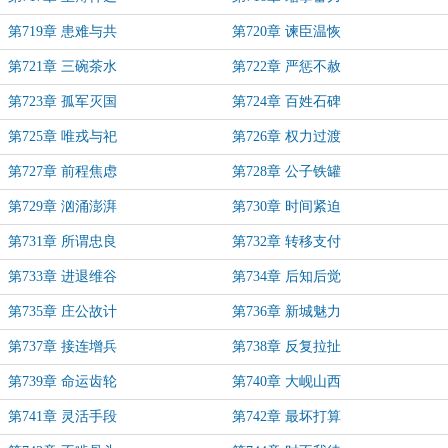
第719章 患难与共
第720章 谏臣温恢
第721章 三碗茶水
第722章 严惩不赦
第723章 孤军灭国
第724章 百姓石碑
第725章 唯戎与祀
第726章 权力过渡
第727章 前程焦虑
第728章 公子铁罐
第729章 汹涌澎湃
第730章 时间紧迫
第731章 所谓忠良
第732章 转移支付
第733章 进退维谷
第734章 后知后觉
第735章 庄公故计
第736章 新城魅力
第737章 接连增兵
第738章 反复拉扯
第739章 命运齿轮
第740章 大岘山西
第741章 灵活手段
第742章 最坏打算