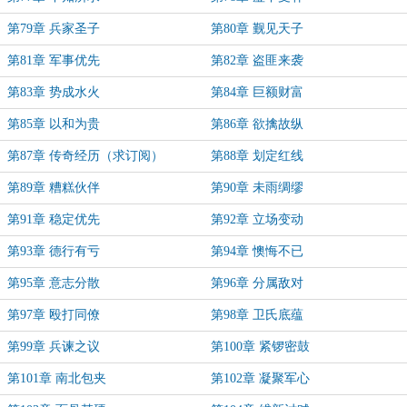
第79章 兵家圣子
第80章 觐见天子
第81章 军事优先
第82章 盗匪来袭
第83章 势成水火
第84章 巨额财富
第85章 以和为贵
第86章 欲擒故纵
第87章 传奇经历（求订阅）
第88章 划定红线
第89章 糟糕伙伴
第90章 未雨绸缪
第91章 稳定优先
第92章 立场变动
第93章 德行有亏
第94章 懊悔不已
第95章 意志分散
第96章 分属敌对
第97章 殴打同僚
第98章 卫氏底蕴
第99章 兵谏之议
第100章 紧锣密鼓
第101章 南北包夹
第102章 凝聚军心