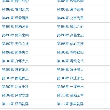
第487章 爵位纠纷
第488章 铁锤铁罐
第489章 贾诩之虑
第490章 豪华武备
第491章 经营退路
第492章 公事为重
第493章 结构矛盾
第494章 城邑之心
第495章 两年之约
第496章 兴霸之志
第497章 无信之徒
第498章 信心高涨
第499章 两路夹击
第500章 呼噜如旧
第501章 身怀大义
第502章 诱敌之术
第503章 没有消息
第504章 敌众势大
第505章 擒贼擒王
第506章 张辽来也
第507章 功在千秋
第508章 一潭死水
第509章 风雪交加
第510章 激励全军
第511章 环形箭阵
第512章 摧破箭阵