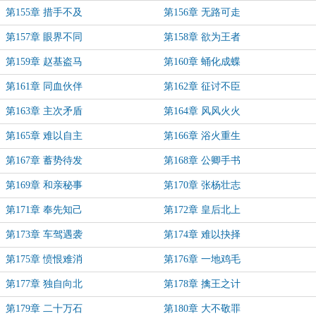
第155章 措手不及
第156章 无路可走
第157章 眼界不同
第158章 欲为王者
第159章 赵基盗马
第160章 蛹化成蝶
第161章 同血伙伴
第162章 征讨不臣
第163章 主次矛盾
第164章 风风火火
第165章 难以自主
第166章 浴火重生
第167章 蓄势待发
第168章 公卿手书
第169章 和亲秘事
第170章 张杨壮志
第171章 奉先知己
第172章 皇后北上
第173章 车驾遇袭
第174章 难以抉择
第175章 愤恨难消
第176章 一地鸡毛
第177章 独自向北
第178章 擒王之计
第179章 二十万石
第180章 大不敬罪