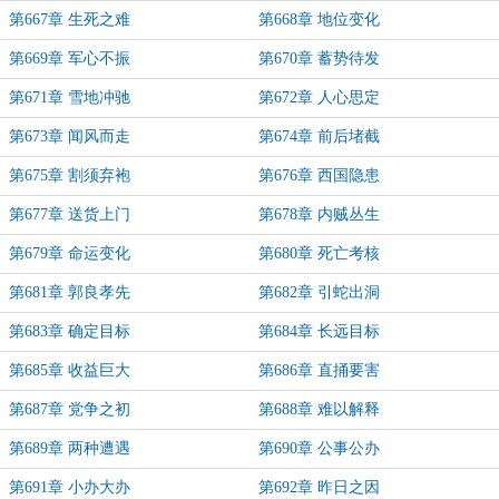
第667章 生死之难
第668章 地位变化
第669章 军心不振
第670章 蓄势待发
第671章 雪地冲驰
第672章 人心思定
第673章 闻风而走
第674章 前后堵截
第675章 割须弃袍
第676章 西国隐患
第677章 送货上门
第678章 内贼丛生
第679章 命运变化
第680章 死亡考核
第681章 郭良孝先
第682章 引蛇出洞
第683章 确定目标
第684章 长远目标
第685章 收益巨大
第686章 直捅要害
第687章 党争之初
第688章 难以解释
第689章 两种遭遇
第690章 公事公办
第691章 小办大办
第692章 昨日之因