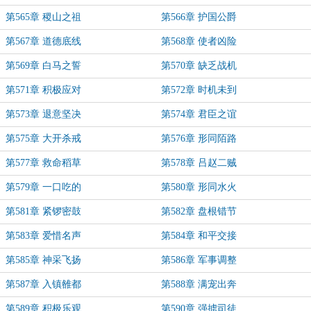
第565章 稷山之祖
第566章 护国公爵
第567章 道德底线
第568章 使者凶险
第569章 白马之誓
第570章 缺乏战机
第571章 积极应对
第572章 时机未到
第573章 退意坚决
第574章 君臣之谊
第575章 大开杀戒
第576章 形同陌路
第577章 救命稻草
第578章 吕赵二贼
第579章 一口吃的
第580章 形同水火
第581章 紧锣密鼓
第582章 盘根错节
第583章 爱惜名声
第584章 和平交接
第585章 神采飞扬
第586章 军事调整
第587章 入镇雒都
第588章 满宠出奔
第589章 积极乐观
第590章 强掳司徒