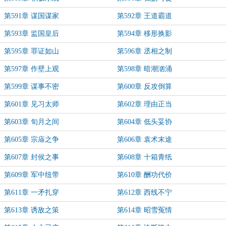
第591章 谋国谋家
第592章 王道霸道
第593章 监国皇后
第594章 移形换影
第595章 罪证如山
第596章 丞相之制
第597章 作壁上观
第598章 暗潮汹涌
第599章 谋事不密
第600章 反攻倒算
第601章 见习太师
第602章 理由正当
第603章 旬月之间
第604章 低头妥协
第605章 宗庙之争
第606章 袁术末途
第607章 封侯之事
第608章 十箱青纸
第609章 军中纽带
第610章 酬功代价
第611章 一矛扎穿
第612章 西线不宁
第613章 诱敌之策
第614章 昭雪冤情