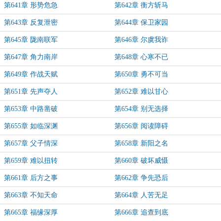
第641章 形势危急
第642章 衡方斩马
第643章 反复泄密
第644章 保卫家园
第645章 陇南联军
第646章 尔虞我诈
第647章 角力南岸
第648章 心寒不已
第649章 作战天赋
第650章 勇不可当
第651章 先声夺人
第652章 难以甘心
第653章 中路凿破
第654章 别无选择
第655章 如临深渊
第656章 阅读障碍
第657章 父子情深
第658章 新阳之名
第659章 难以扭转
第660章 破坏威慑
第661章 后方之事
第662章 争先恐后
第663章 不知天命
第664章 人苦无足
第665章 福缘深厚
第666章 追查到底