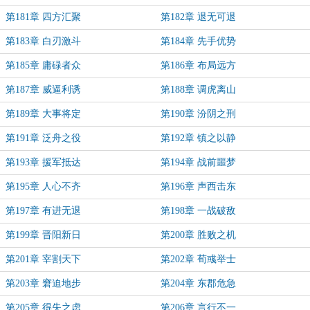
第181章 四方汇聚
第182章 退无可退
第183章 白刃激斗
第184章 先手优势
第185章 庸碌者众
第186章 布局远方
第187章 威逼利诱
第188章 调虎离山
第189章 大事将定
第190章 汾阴之刑
第191章 泛舟之役
第192章 镇之以静
第193章 援军抵达
第194章 战前噩梦
第195章 人心不齐
第196章 声西击东
第197章 有进无退
第198章 一战破敌
第199章 晋阳新日
第200章 胜败之机
第201章 宰割天下
第202章 荀彧举士
第203章 窘迫地步
第204章 东郡危急
第205章 得失之虑
第206章 言行不一