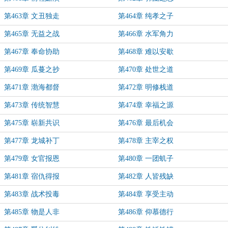
第463章 文丑独走
第464章 纯孝之子
第465章 无益之战
第466章 水军角力
第467章 奉命协助
第468章 难以安歇
第469章 瓜蔓之抄
第470章 处世之道
第471章 渤海都督
第472章 明修栈道
第473章 传统智慧
第474章 幸福之源
第475章 崭新共识
第476章 最后机会
第477章 龙城补丁
第478章 主宰之权
第479章 女官报恩
第480章 一团虮子
第481章 宿仇得报
第482章 人皆残缺
第483章 战术投毒
第484章 享受主动
第485章 物是人非
第486章 仰慕德行