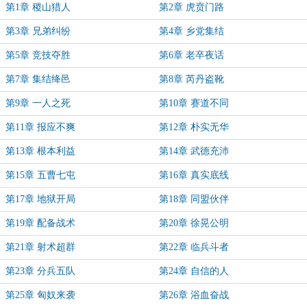
第1章 稷山猎人
第2章 虎贲门路
第3章 兄弟纠纷
第4章 乡党集结
第5章 竞技夺胜
第6章 老卒夜话
第7章 集结绛邑
第8章 芮丹盗靴
第9章 一人之死
第10章 赛道不同
第11章 报应不爽
第12章 朴实无华
第13章 根本利益
第14章 武德充沛
第15章 五曹七屯
第16章 真实底线
第17章 地狱开局
第18章 同盟伙伴
第19章 配备战术
第20章 徐晃公明
第21章 射术超群
第22章 临兵斗者
第23章 分兵五队
第24章 自信的人
第25章 匈奴来袭
第26章 浴血奋战