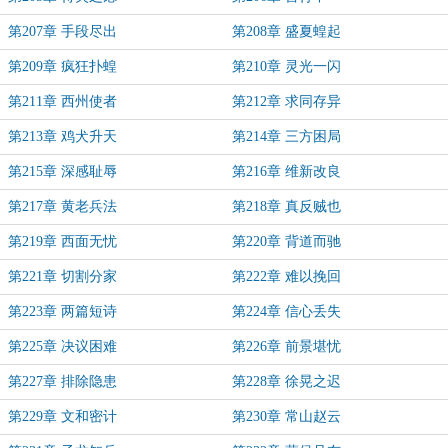
第207章 手段尽出
第208章 盛夏蝗起
第209章 疯狂扑蝗
第210章 灵光一闪
第211章 西州使者
第212章 求同存异
第213章 鸡犬升天
第214章 三方困局
第215章 深感耻辱
第216章 维新改良
第217章 黄老兵法
第218章 真反贼也
第219章 西面无忧
第220章 背道而驰
第221章 切割分家
第222章 难以挽回
第223章 两篇短诗
第224章 信心丢失
第225章 决议困难
第226章 前景堪忧
第227章 排除隐患
第228章 徐晃之迟
第229章 文和密计
第230章 常山赵云