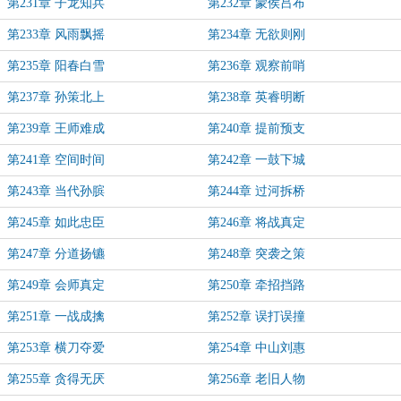
第231章 子龙知兵
第232章 蒙侯吕布
第233章 风雨飘摇
第234章 无欲则刚
第235章 阳春白雪
第236章 观察前哨
第237章 孙策北上
第238章 英睿明断
第239章 王师难成
第240章 提前预支
第241章 空间时间
第242章 一鼓下城
第243章 当代孙膑
第244章 过河拆桥
第245章 如此忠臣
第246章 将战真定
第247章 分道扬镳
第248章 突袭之策
第249章 会师真定
第250章 牵招挡路
第251章 一战成擒
第252章 误打误撞
第253章 横刀夺爱
第254章 中山刘惠
第255章 贪得无厌
第256章 老旧人物