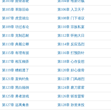
第103章 面骨甚硬
第104章 维新讨贼
第105章 革除旧命
第106章 入卫天子
第107章 虎贲就位
第108章 门下省议
第109章 功过各论
第110章 宗族私宴
第111章 克制忍耐
第112章 怀抱大日
第113章 典厩公卿
第114章 反应迅烈
第115章 有理有据
第116章 打预防针
第117章 相互糊弄
第118章 心存妄想
第119章 糟糕透了
第120章 好心接骨
第121章 直钩钓鱼
第122章 门风雄烈
第123章 黑白颠倒
第124章 磨刀霍霍
第125章 勇者游戏
第126章 斩首盟誓
第127章 远离禽兽
第128章 孙资来投