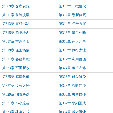
第309章 交底安抚
第310章 一把猛火
第311章 前路漫漫
第312章 崭新典厩
第313章 喜好书法
第314章 初步方案
第315章 藏书楼内
第316章 皇后处断
第317章 重返晋阳
第318章 死人之事
第319章 谋主杨俊
第320章 执行家法
第321章 各显其能
第322章 利用价值
第323章 军田新政
第324章 董卓衣钵
第325章 感情包袱
第326章 难以避免
第327章 瓜分之始
第328章 战略冲突
第329章 搁置决议
第330章 去留自便
第331章 小小疏漏
第332章 水到渠成
第333章 斗争方式
第334章 暂做退让