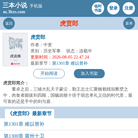
三本小说
手机版
临时
登录
注册
书架
m.3bxs.com
虎贲郎
返回
菜单
虎贲郎
作者：中更
类别：历史军事
状态：连载中
更新时间：2026-08-05 22:47:24
最新章节：
第1301章 难以替补
开始阅读
加入书架
虎贲郎简介：
董卓之后，三辅大乱天子蒙尘，勤王志士汇聚雒都残垣断壁之
中，肉食者鄙拔剑四顾，国贼凶狠十倍于胡忠孝礼义信的时代里，最
可靠的还是手中的剑与盾...
《虎贲郎》最新章节
第1301章 难以替补
第1300章 冀州十卫