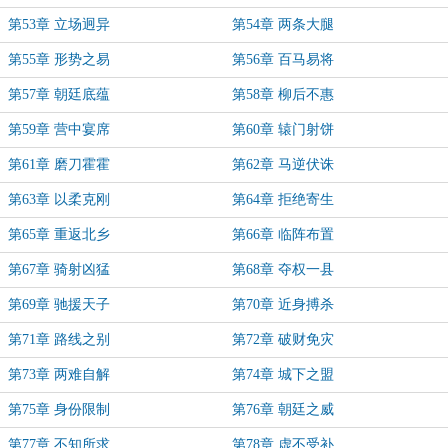
第53章 立场迥异
第54章 两条大腿
第55章 形势之易
第56章 百马易将
第57章 朝廷底蕴
第58章 柳后不惠
第59章 营中宴席
第60章 辕门射饼
第61章 磨刀霍霍
第62章 马逆伏诛
第63章 以柔克刚
第64章 拒绝寄生
第65章 重返北乡
第66章 临阵布置
第67章 骑射凶猛
第68章 夺权一县
第69章 驰援天子
第70章 近身搏杀
第71章 路线之别
第72章 破财免灾
第73章 两难自解
第74章 城下之盟
第75章 身份限制
第76章 朝廷之威
第77章 不知所求
第78章 虚不受补