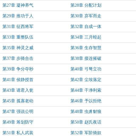
第27章 凝神养气
第28章 分配计划
第29章 推功于人
第30章 弃军而走
第31章 征西将军
第32章 自成一体
第33章 重整队伍
第34章 三月蝗起
第35章 神灵之威
第36章 生存智慧
第37章 步骑合击
第38章 接连摧破
第39章 争分夺秒
第40章 弓弩立功
第41章 侯静授首
第42章 尘埃落定
第43章 请君入瓮
第44章 干净利索
第45章 孤寡老幼
第46章 予以拒绝
第47章 强说公明
第48章 虫豸豺狼
第49章 筹划防守
第50章 赵氏夜话
第51章 私人武装
第52章 军阶骑奴