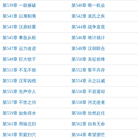
第539章 一鼓摧破
第540章 唯一机会
第541章 以夷制夷
第542章 袁氏之疾
第543章 汉鼎轻重
第544章 战争直觉
第545章 事急从权
第546章 将计就计
第547章 运力改进
第548章 汉胡联合
第549章 巨大饺子
第550章 东征前锋
第551章 不见不烦
第552章 誓不共存
第553章 汉军凶残
第554章 示之以威
第555章 先声夺人
第556章 不容退却
第557章 不世之功
第558章 河北使者
第559章 如鱼得水
第560章 欣然赴任
第561章 周瑜北归
第562章 自有天命
第563章 犁庭扫穴
第564章 希望渺茫