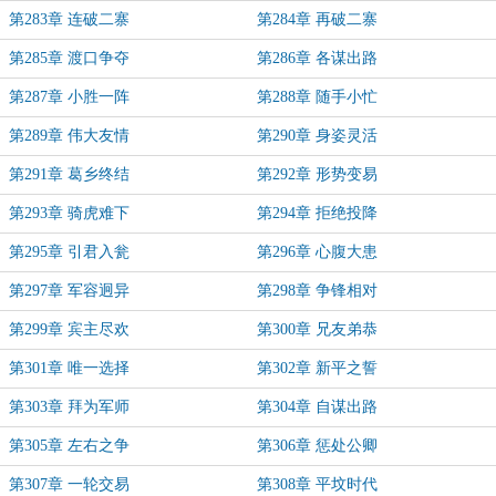
第283章 连破二寨
第284章 再破二寨
第285章 渡口争夺
第286章 各谋出路
第287章 小胜一阵
第288章 随手小忙
第289章 伟大友情
第290章 身姿灵活
第291章 葛乡终结
第292章 形势变易
第293章 骑虎难下
第294章 拒绝投降
第295章 引君入瓮
第296章 心腹大患
第297章 军容迥异
第298章 争锋相对
第299章 宾主尽欢
第300章 兄友弟恭
第301章 唯一选择
第302章 新平之誓
第303章 拜为军师
第304章 自谋出路
第305章 左右之争
第306章 惩处公卿
第307章 一轮交易
第308章 平坟时代