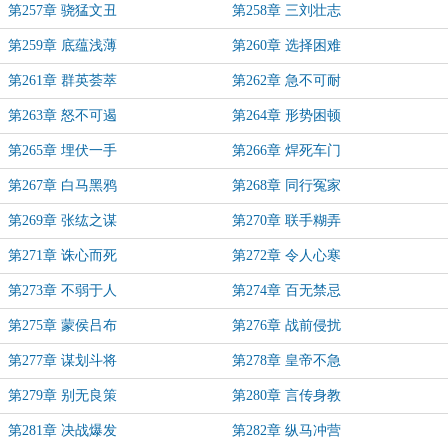
第257章 骁猛文丑
第258章 三刘壮志
第259章 底蕴浅薄
第260章 选择困难
第261章 群英荟萃
第262章 急不可耐
第263章 怒不可遏
第264章 形势困顿
第265章 埋伏一手
第266章 焊死车门
第267章 白马黑鸦
第268章 同行冤家
第269章 张纮之谋
第270章 联手糊弄
第271章 诛心而死
第272章 令人心寒
第273章 不弱于人
第274章 百无禁忌
第275章 蒙侯吕布
第276章 战前侵扰
第277章 谋划斗将
第278章 皇帝不急
第279章 别无良策
第280章 言传身教
第281章 决战爆发
第282章 纵马冲营