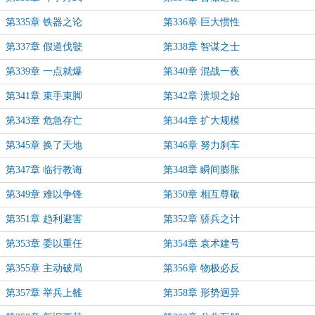
第335章 铁器之论
第336章 巨大惯性
第337章 假道伐虢
第338章 智谋之士
第339章 一点就爆
第340章 混战一夜
第341章 束手束脚
第342章 溃坝之始
第343章 危急存亡
第344章 扩大规模
第345章 换了天地
第346章 努力刹车
第347章 临行教诲
第348章 瞬间膨胀
第349章 难以争锋
第350章 相互尊敬
第351章 趋利避害
第352章 骄兵之计
第353章 委以重任
第354章 袁术建号
第355章 主动破局
第356章 物极必反
第357章 举兵上雒
第358章 形势迥异