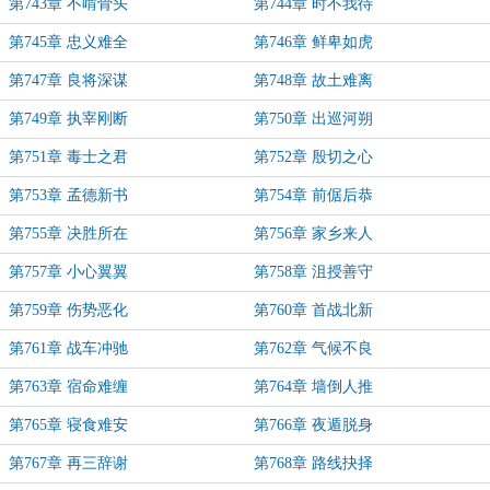
第743章 不啃骨头
第744章 时不我待
第745章 忠义难全
第746章 鲜卑如虎
第747章 良将深谋
第748章 故土难离
第749章 执宰刚断
第750章 出巡河朔
第751章 毒士之君
第752章 殷切之心
第753章 孟德新书
第754章 前倨后恭
第755章 决胜所在
第756章 家乡来人
第757章 小心翼翼
第758章 沮授善守
第759章 伤势恶化
第760章 首战北新
第761章 战车冲驰
第762章 气候不良
第763章 宿命难缠
第764章 墙倒人推
第765章 寝食难安
第766章 夜遁脱身
第767章 再三辞谢
第768章 路线抉择