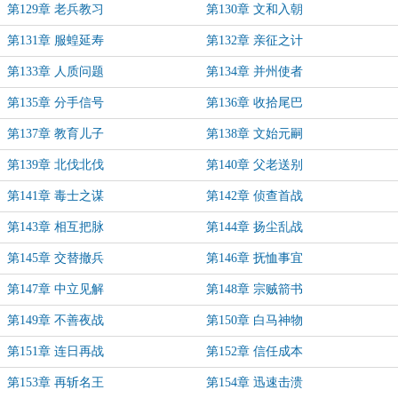
第129章 老兵教习
第130章 文和入朝
第131章 服蝗延寿
第132章 亲征之计
第133章 人质问题
第134章 并州使者
第135章 分手信号
第136章 收拾尾巴
第137章 教育儿子
第138章 文始元嗣
第139章 北伐北伐
第140章 父老送别
第141章 毒士之谋
第142章 侦查首战
第143章 相互把脉
第144章 扬尘乱战
第145章 交替撤兵
第146章 抚恤事宜
第147章 中立见解
第148章 宗贼箭书
第149章 不善夜战
第150章 白马神物
第151章 连日再战
第152章 信任成本
第153章 再斩名王
第154章 迅速击溃