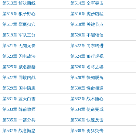
第513章 解决西线
第514章 全军突击
第515章 狼子野心
第516章 虎步凶猛
第517章 犁庭扫穴
第518章 关键节点
第519章 军队三分
第520章 不能轻信
第521章 无知无畏
第522章 向东转进
第523章 闪电战法
第524章 狼行虎视
第525章 威名赫赫
第526章 名将之姿
第527章 同族内战
第528章 快如脱兔
第529章 国中隐患
第530章 性命相逼
第531章 蓝天白雪
第532章 战术随心
第533章 阵前致师
第534章 使命完成
第535章 一箭分兵
第536章 快速反击
第537章 战意懈怠
第538章 勇猛突击