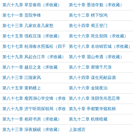
第六十九章 草堂春雨（求收藏）
第七十章 墨池夺魁（求收藏）
第七十一章 贡院争锋
第七十二章 榜下惊鸿
第七十三章 几家欢喜几家愁
第七十四章 蜀王登门
第七十五章 强权压顶（求收藏）
第七十六章 死生契阔（求收藏）
第七十七章 桂湖春水照孤松（四千
第七十八章 名动锦官城（求收藏）
字大章）
第七十九章 风起合江亭（求收藏）
第八十章 眉山奇遇（求收藏）
第八十一章 越后之龙（求收藏
第八十二章 瞿塘千尺浪
第八十三章 江陵家风
第八十四章 谋生死献蒜酒
第八十五章 黄鹤楼上
第八十六章 金陵夜泊
第八十七章 瘦西湖心学交锋（求收
第八十八章 淮阴凭吊思忍辱
藏）
第八十九章 济宁听雨探朝局（求收
第九十章 帝都繁华窥权柄
藏）
第九十一章 相府书房（求收藏）
第九十二章 机锋暗藏
第九十三章 深夜赐砚（求收藏）
上架感言