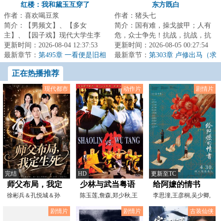
红楼：我和黛玉互穿了
东方既白
作者：喜欢喝豆浆
作者：猪头七
简介：【男频文】、【多女
简介：国有难，操戈披甲；人有
主】、【园子戏】现代大学生李
危，众士争先！抗战，抗战，抗
宸穿越成为侯府二公子，却又神
更新时间：2026-08-04 12:37:53
战，东方既白！前作《我的谍战
更新时间：2026-08-05 00:27:54
奇与林黛玉互换了身...
最新章节：
第495章 一看便是旧相
岁月》，万订作...
最新章节：
第303章 卢修出马（求
识
订阅，求月票）
正在热播推荐
现代都市
动作片
剧情片
完结
HD
更新至TC
师父布局，我定
少林与武当粤语
给阿嬷的情书
生死
徐彬兵＆孔悦城＆孙
陈玉莲,詹森,郑少秋,王
李思潼,王彦桐,吴少卿,
浩峰＆包美美
清河,王龙威,关海山,
郑润奇,王晓慧,赵曙
剧情片
剧情片
古装仙侠