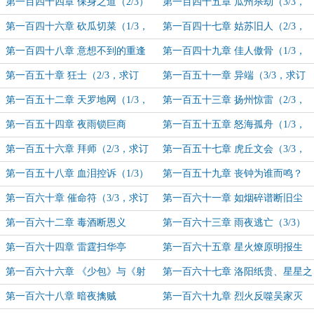
阅）
（1/3）
第一百四十四章 保身之道（2/3）
第一百四十五章 瓜州杀劫（3/3，
求订阅）
第一百四十六章 砍瓜切菜（1/3，
第一百四十七章 姑苏旧人（2/3，
求订阅）
求订阅）
第一百四十八章 意想不到的重逢
第一百四十九章 佳人傲骨（1/3，
（3/3）
求订阅）
第一百五十章 狂士（2/3，求订
第一百五十一章 异端（3/3，求订
阅）
阅）
第一百五十二章 天罗地网（1/3，
第一百五十三章 扬州惊雷（2/3，
求订阅）
求订阅）
第一百五十四章 夜雨锁巨商
第一百五十五章 怒海孤舟（1/3，
（3/3，求订阅）
求订阅）
第一百五十六章 拜师（2/3，求订
第一百五十七章 虎丘文会（3/3，
阅）
求订阅）
第一百五十八章 血泪控诉（1/3）
第一百五十九章 丧钟为谁而鸣？
（2/3）
第一百六十章 催命符（3/3，求订
第一百六十一章 如烟碎谱断旧尘
阅和月票）
（1/3）
第一百六十二章 毒酒断恩义
第一百六十三章 雨夜逃亡（3/3）
（2/3）
第一百六十四章 雷霆扫华亭
第一百六十五章 星火燎原明报生
第一百六十六章 《少包》与《射
第一百六十七章 洛阳纸贵、星星之
雕》
火
第一百六十八章 暗夜擒贼
第一百六十九章 烈火反噬吴家灭