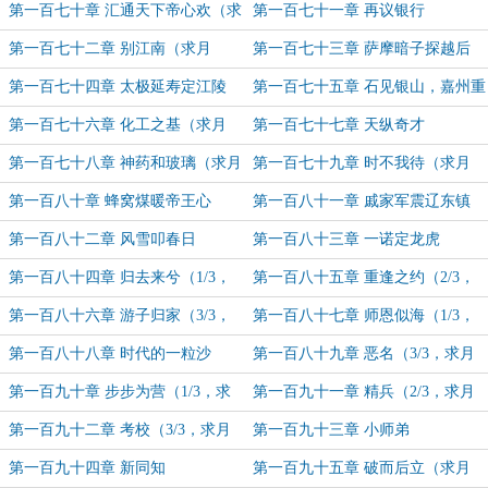
第一百七十章 汇通天下帝心欢（求
第一百七十一章 再议银行
月票！）
第一百七十二章 别江南（求月
第一百七十三章 萨摩暗子探越后
票！）
（求月票）
第一百七十四章 太极延寿定江陵
第一百七十五章 石见银山，嘉州重
（求月票！）
工
第一百七十六章 化工之基（求月
第一百七十七章 天纵奇才
票）
第一百七十八章 神药和玻璃（求月
第一百七十九章 时不我待（求月
票）
票）
第一百八十章 蜂窝煤暖帝王心
第一百八十一章 戚家军震辽东镇
（1/3）
第一百八十二章 风雪叩春日
第一百八十三章 一诺定龙虎
（2/3，求月票）
（3/3，求月票）
第一百八十四章 归去来兮（1/3，
第一百八十五章 重逢之约（2/3，
求月票）
求月票！）
第一百八十六章 游子归家（3/3，
第一百八十七章 师恩似海（1/3，
求月票）
求月票）
第一百八十八章 时代的一粒沙
第一百八十九章 恶名（3/3，求月
（2/3）
票）
第一百九十章 步步为营（1/3，求
第一百九十一章 精兵（2/3，求月
月票）
票）
第一百九十二章 考校（3/3，求月
第一百九十三章 小师弟
票）
第一百九十四章 新同知
第一百九十五章 破而后立（求月