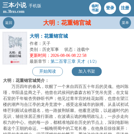
三本小说
手机版
临时
登录
注册
书架
m.3bxs.com
大明：花重锦官城
返回
菜单
大明：花重锦官城
作者：天子
类别：历史军事
状态：连载中
更新时间：2026-08-06 08:22:58
最新章节：
第二百零三章 天才（1/2）
开始阅读
加入书架
大明：花重锦官城简介：
万历四年的春风，吹醒了一个来自四百五十年后的灵魂。他叫陈
瑾，华阳县盐商之子。他曾在武侯祠的森森古柏下凭吊先贤，在文翁
石室的千年银杏旁静听书声；他见过青羊宫的桂花如雨，也曾在望江
楼的潮声与合江亭的龙舟竞渡中，感受这座城市的脉搏。从县试初试
锋芒到殿试金榜题名，他一路披荆斩棘。他蓄意进取，以超越时代的
见识，辅佐张居正推行新政，在波谲云诡的晚明政坛上，一步步走向
权力的中心。他的每一步，都精准地踩在历史的节点上，深刻地影响
着这个王朝的命运。一幅晚明蜀中的工笔长卷，在他身后徐徐展开：