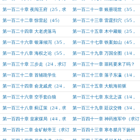
阅）
第一百二十章 夜闯王府（2/5，求
第一百二十一章 账册现世（3/5，
订阅）
求订阅）
第一百二十二章 惊雷起（4/5）
第一百二十三章 雷霆扫穴（5/5，
求订阅）
第一百二十四章 大老虎落马
第一百二十五章 木中藏银（2/5，
（1/5）
求订阅）
第一百二十六章 银瀑倾泻（3/5，
第一百二十七章 铁案如山（4/5，
求订阅）
求订阅）
第一百二十八章 海权之论（5/5，
第一百二十九章 万国全图（1/4，
求订阅）
求订阅）
第一百三十章 三步走（2/4，求订
第一百三十一章 噩耗要来了吗？
阅）
（3/4）
第一百三十二章 首辅跪学生
第一百三十三章 落子东瀛（1/4，
（4/4，求订阅）
求订阅）
第一百三十四章 俞龙戚虎（2/4，
第一百三十五章 大航海前驱
求订阅）
（3/4，求订阅）
第一百三十六章 空手套白狼
第一百三十七章 东北之谋（1/4，
（4/4，求订阅）
求订阅）
第一百三十八章 蓟辽策（2/4，求
第一百三十九章 廷议交锋（3/4，
订阅）
求订阅）
第一百四十章 皇家煤局（4/4，求
第一百四十一章 神药推军中（求订
订阅）
阅）
第一百四十二章 金矿献帝王（求订
第一百四十三章 寒冬腊月下扬州