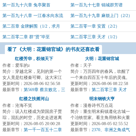
票）
第一百九十六章 兔亭聚首
第一百九十七章 锦城群芳谱
第一百九十八章 一江春水向东流
第一百九十九章 麻烦上门（2/2）
（1/2）
第二百章 金牌解围（1/2，求月
第二百零一章 安置（2/2）
票）
第二百零二章 群“贤”毕至
第二百零三章 天才（1/2）
看了《大明：花重锦官城》的书友还喜欢看
红楼芳华，权倾天下
大明：花重锦官城
作者：爱车的z
作者：天子
简介：穿越北宋，见到的第一个
简介：万历四年的春风，吹醒了
女人竟是红楼秦可卿。这大宋江
一个来自四百五十年后的灵魂。
山，亦如红楼将倾我堂堂清河县
更新时间：2026-08-06 02:56:58
他叫陈瑾，华阳县盐商之子。他
更新时间：2026-08-06 08:22:58
一霸，仗着一手...
最新章节：
第569章 蔡京败北，三
曾在武侯祠的森...
最新章节：
第二百零三章 天才
泉映月，西门宅大丰收！
（1/2）
红楼之扶摇河山
明末钢铁大亨
作者：沧海不笑
作者：漫卷诗书万点花
简介：误入红楼成为荣国庶子贾
简介：重生明末蓟镇遵化古城一
琮，混乱的时空，历史走进迷离
个冶铁世家。看主角用铁和火重
支路，无数彪炳史册的英士人
更新时间：2026-08-05 20:00:28
整万里河山。...
更新时间：2026-08-05 02:55:52
杰，湮没在时光的...
最新章节：
第一千一百五十二章
最新章节：
2370、非洲之角成气
奉茶寝娇香
候了