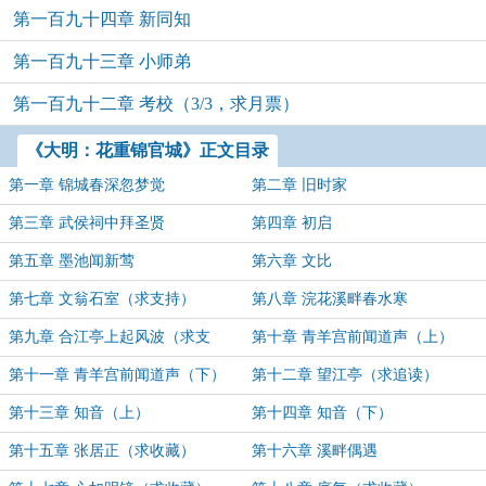
第一百九十四章 新同知
第一百九十三章 小师弟
第一百九十二章 考校（3/3，求月票）
《大明：花重锦官城》正文目录
第一章 锦城春深忽梦觉
第二章 旧时家
第三章 武侯祠中拜圣贤
第四章 初启
第五章 墨池闻新莺
第六章 文比
第七章 文翁石室（求支持）
第八章 浣花溪畔春水寒
第九章 合江亭上起风波（求支
第十章 青羊宫前闻道声（上）
持！）
第十一章 青羊宫前闻道声（下）
第十二章 望江亭（求追读）
第十三章 知音（上）
第十四章 知音（下）
第十五章 张居正（求收藏）
第十六章 溪畔偶遇