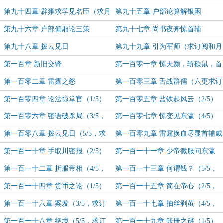
第九十四章 辟雍求学见名臣（求月
第九十五章 户部论算解银困
票）
第九十六章 户部偏厢论三策
第九十七章 尚书夜奔惊首辅
第九十八章 拨云见日
第九十九章 引为军师（求订阅和月
票）
第一百章 新旧交锋
第一百零一章 惊天颜，斩硕鼠，首
辅赐字
第一百零二章 雷霆之怒
第一百零三章 舌战群儒（六更求订
阅）
第一百零四章 论法惊堂官（1/5）
第一百零五章 盐铁起风云（2/5）
第一百零六章 密语破杀局（3/5，
第一百零七章 惊变见东瀛（4/5）
求订阅）
第一百零八章 拨云见日（5/5，求
第一百零九章 雷霆换血尽显首辅威
订阅）
（1/5）
第一百一十章 手取川密报（2/5）
第一百一十一章 少帝微服问东瀛
（3/5）
第一百一十二章 折服帝相（4/5，
第一百一十三章 何谓钱？（5/5，
求订阅）
求订阅）
第一百一十四章 货币之论（1/5）
第一百一十五章 简在帝心（2/5，
求订阅）
第一百一十六章 案发（3/5，求订
第一百一十七章 抽丝剥茧（4/5，
阅）
求订阅）
第一百一十八章 绝境（5/5，求订
第一百一十九章 账册之谜（1/5）