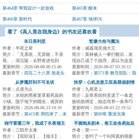
第464章 帮我设计一款游戏
第465章 醒来
第466章 新时代
第467章 地球OL
看了《高人竟在我身边》的书友还喜欢看
末日美利坚
堑壕大栓与魔法
作者：半死之辈
作者：咸嘉湖灵感大王
简介：「无系统，无异能，不圣
简介：莫林被人一拳打醒后，发
母。」深沉版：从野兽进化到
现自己成了个战俘。原以为这是
人，至少需要数万年时间。而从
更新时间：2026-08-08 00:15:40
个类似一战爆发前夜的世界，却
更新时间：2026-08-07 03:10:12
人类退化成野兽，...
最新章节：
四百二十八章 熬老头
发现实际情况比...
最新章节：
第571章 教导部队：我
战术
已启动！
从梦魇肝到不可名状
快穿：心机龙崽又双叒叕崩剧情
作者：点道为止
作者：九尾君上
简介：永恒的黑夜笼罩着死寂的
简介：反骨系统特意选了一条龙
小镇。隐于地下的蠕虫，诡异的
族幼崽绑定，励志培养一条乖巧
寄生胎，促使生物畸变的未知病
更新时间：2026-08-06 23:19:19
听话的小棉袄，为祂疯，为祂
更新时间：2026-08-03 22:19:52
毒。神像蒙尘，...
最新章节：
第415章 周恺来了，未
狂，为祂哐哐撞大...
最新章节：
第89章 重游北海
来就有了
独守要塞三年，我成了长夜领主
手握炮灰剧本，卷王改命易如反
作者：三阳开太泰
作者：荣一一
掌
简介：【双职业】、【领主】、
简介：签约了一个叫阿蒖的萌新