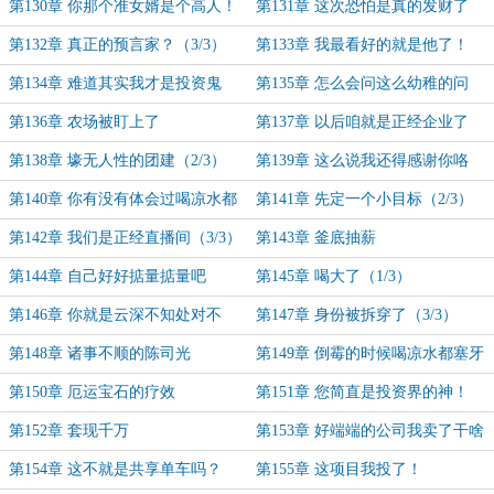
翁？
第130章 你那个准女婿是个高人！
第131章 这次恐怕是真的发财了
（1/3）
（2/3）
第132章 真正的预言家？（3/3）
第133章 我最看好的就是他了！
第134章 难道其实我才是投资鬼
第135章 怎么会问这么幼稚的问
才？
题？
第136章 农场被盯上了
第137章 以后咱就是正经企业了
（1/3）
第138章 壕无人性的团建（2/3）
第139章 这么说我还得感谢你咯
（3/3）
第140章 你有没有体会过喝凉水都
第141章 先定一个小目标（2/3）
塞牙的感觉？（1/3）
第142章 我们是正经直播间（3/3）
第143章 釜底抽薪
第144章 自己好好掂量掂量吧
第145章 喝大了（1/3）
第146章 你就是云深不知处对不
第147章 身份被拆穿了（3/3）
对？（2/3）
第148章 诸事不顺的陈司光
第149章 倒霉的时候喝凉水都塞牙
第150章 厄运宝石的疗效
第151章 您简直是投资界的神！
第152章 套现千万
第153章 好端端的公司我卖了干啥
第154章 这不就是共享单车吗？
第155章 这项目我投了！