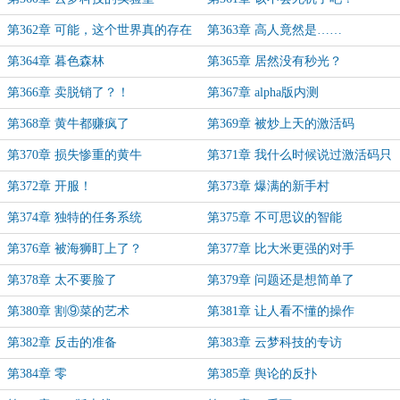
第362章 可能，这个世界真的存在
第363章 高人竟然是……
天才吧
第364章 暮色森林
第365章 居然没有秒光？
第366章 卖脱销了？！
第367章 alpha版内测
第368章 黄牛都赚疯了
第369章 被炒上天的激活码
第370章 损失惨重的黄牛
第371章 我什么时候说过激活码只
有一万个了？
第372章 开服！
第373章 爆满的新手村
第374章 独特的任务系统
第375章 不可思议的智能
第376章 被海狮盯上了？
第377章 比大米更强的对手
第378章 太不要脸了
第379章 问题还是想简单了
第380章 割⑨菜的艺术
第381章 让人看不懂的操作
第382章 反击的准备
第383章 云梦科技的专访
第384章 零
第385章 舆论的反扑