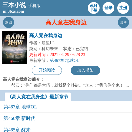
三本小说
手机版
临时
登录
注册
书架
m.3bxs.com
高人竟在我身边
返回
菜单
高人竟在我身边
作者：晨星LL
类别：科幻未来
状态：已完结
更新时间：2021-04-29 06:28:23
最新章节：
第467章 地球OL
开始阅读
加入书架
高人竟在我身边简介：
郝云：“你们都是大佬，就我是个扑街。”众人：“我信你个鬼！”...
《高人竟在我身边》最新章节
第467章 地球OL
第466章 新时代
第465章 醒来