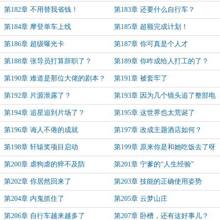
第182章 不用替我省钱！
第183章 还要什么自行车？
第184章 摩登单车上线
第185章 超额完成计划！
第186章 超级曝光卡
第187章 你可真是个人才
第188章 张导员打算辞职了？
第189章 你咋成给人打工的了？
第190章 难道是那位大佬的剧本？
第191章 被套牢了
第192章 片源泄露了？
第193章 因为几个镜头追了整部电
影
第194章 追星追到片场了？
第195章 这世界也太荒诞了
第196章 诲人不倦的成就
第197章 改成主题酒店如何？
第198章 轩辕奖项目启动
第199章 原来你是和她吃饭去了呀
第200章 虐狗虐的猝不及防
第201章 宁爹的“人生经验”
第202章 你居然回来了
第203章 技能的正确使用姿势
第204章 内鬼抓住了
第205章 云梦山庄
第206章 自行车越来越多了
第207章 卧槽，还有这好事儿？