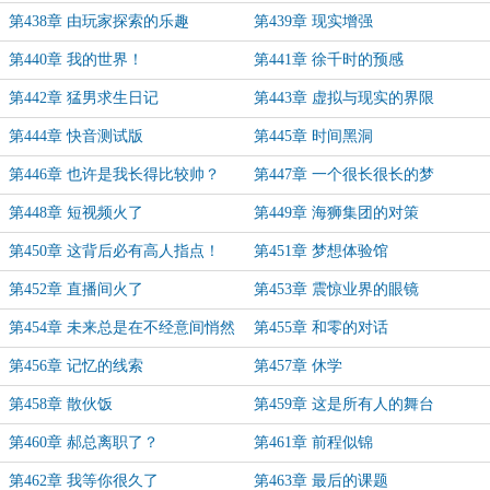
第438章 由玩家探索的乐趣
第439章 现实增强
第440章 我的世界！
第441章 徐千时的预感
第442章 猛男求生日记
第443章 虚拟与现实的界限
第444章 快音测试版
第445章 时间黑洞
第446章 也许是我长得比较帅？
第447章 一个很长很长的梦
第448章 短视频火了
第449章 海狮集团的对策
第450章 这背后必有高人指点！
第451章 梦想体验馆
第452章 直播间火了
第453章 震惊业界的眼镜
第454章 未来总是在不经意间悄然
第455章 和零的对话
而至
第456章 记忆的线索
第457章 休学
第458章 散伙饭
第459章 这是所有人的舞台
第460章 郝总离职了？
第461章 前程似锦
第462章 我等你很久了
第463章 最后的课题