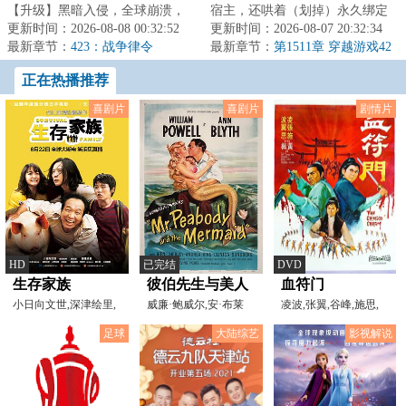
【升级】黑暗入侵，全球崩溃，
宿主，还哄着（划掉）永久绑定
暗幕席卷光明，魔物吞噬人类。
更新时间：2026-08-08 00:32:52
了，很快发现表面乖巧老实的新
更新时间：2026-08-07 20:32:34
林修作为一个外...
最新章节：
423：战争律令
宿主有两副面孔...
最新章节：
第1511章 穿越游戏42
正在热播推荐
喜剧片
喜剧片
剧情片
HD
已完结
DVD
生存家族
彼伯先生与美人
血符门
小日向文世,深津绘里,
鱼
威廉·鲍威尔,安·布莱
凌波,张翼,谷峰,施思,
泉泽祐希,葵若菜,时任
思,艾琳,赫维,安德丽
王侠
足球
大陆综艺
影视解说