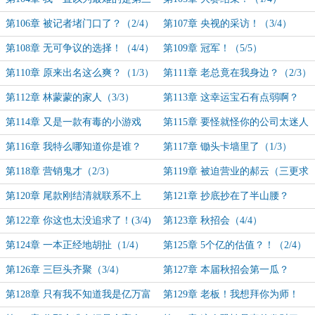
题来着
第106章 被记者堵门口了？（2/4）
第107章 央视的采访！（3/4）
第108章 无可争议的选择！（4/4）
第109章 冠军！（5/5）
第110章 原来出名这么爽？（1/3）
第111章 老总竟在我身边？（2/3）
第112章 林蒙蒙的家人（3/3）
第113章 这幸运宝石有点弱啊？
（1/4）
第114章 又是一款有毒的小游戏
第115章 要怪就怪你的公司太迷人
（2/4）
了（3/4）
第116章 我特么哪知道你是谁？
第117章 锄头卡墙里了（1/3）
（4/4）
第118章 营销鬼才（2/3）
第119章 被迫营业的郝云（三更求
月票！）
第120章 尾款刚结清就联系不上
第121章 抄底抄在了半山腰？
了？（1/4）
（2/4）
第122章 你这也太没追求了！(3/4)
第123章 秋招会（4/4）
第124章 一本正经地胡扯（1/4）
第125章 5个亿的估值？！（2/4）
第126章 三巨头齐聚（3/4）
第127章 本届秋招会第一瓜？
（4/4）
第128章 只有我不知道我是亿万富
第129章 老板！我想拜你为师！