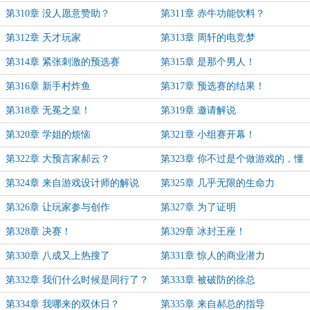
第310章 没人愿意赞助？
第311章 赤牛功能饮料？
第312章 天才玩家
第313章 周轩的电竞梦
第314章 紧张刺激的预选赛
第315章 是那个男人！
第316章 新手村炸鱼
第317章 预选赛的结果！
第318章 无冕之皇！
第319章 邀请解说
第320章 学姐的烦恼
第321章 小组赛开幕！
第322章 大预言家郝云？
第323章 你不过是个做游戏的，懂
个P的游戏？
第324章 来自游戏设计师的解说
第325章 几乎无限的生命力
第326章 让玩家参与创作
第327章 为了证明
第328章 决赛！
第329章 冰封王座！
第330章 八成又上热搜了
第331章 惊人的商业潜力
第332章 我们什么时候是同行了？
第333章 被破防的徐总
第334章 我哪来的双休日？
第335章 来自郝总的指导