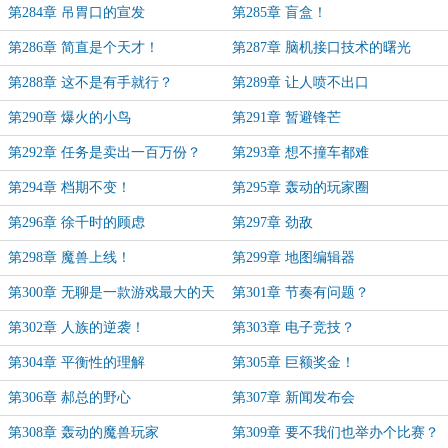
第284章 吊胃口的宣发
第285章 盲盒！
第286章 简直是个天才！
第287章 脑机接口技术的曙光
第288章 这不是有手就行？
第289章 让人喷不出口
第290章 爆火的小鸟
第291章 暂避锋芒
第292章 任务是卖出一百万份？
第293章 想不撞车都难
第294章 档期不变！
第295章 轰动的玩家圈
第296章 徐千时的顾虑
第297章 劲敌
第298章 魔兽上线！
第299章 地图编辑器
第300章 无聊是一款游戏最大的天
第301章 节奏有问题？
敌
第302章 人族的逆袭！
第303章 电子竞技？
第304章 平衡性的理解
第305章 巨额奖金！
第306章 郝总的野心
第307章 新闻发布会
第308章 轰动的魔兽玩家
第309章 要不我们也举办个比赛？