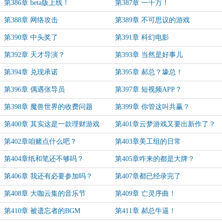
第386章 beta版上线！
第387章 一千万！
第388章 网络攻击
第389章 不可思议的游戏
第390章 中头奖了
第391章 科幻电影
第392章 天才导演？
第393章 当然是好事儿
第394章 兑现承诺
第395章 郝总？壕总！
第396章 偶遇张导员
第397章 短视频APP？
第398章 魔兽世界的收费问题
第399章 你管这叫共赢？
第400章 其实这是一款理财游戏
第401章云梦游戏又要出新作了？
第402章咱赌点什么吧？
第403章美工组的日常
第404章纸和笔还不够吗？
第405章咋来的都是大牌？
第406章 我还有必要参加吗？
第407章都已经录完了
第408章 大咖云集的音乐节
第409章 亡灵序曲！
第410章 被遗忘者的BGM
第411章 郝总牛逼！