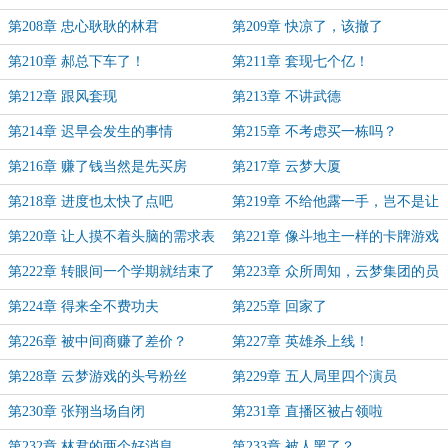
第208章 忠心耿耿的林君
第209章 快凉了，该撤了
第210章 郝总下车了！
第211章 套现七个亿！
第212章 跟风套现
第213章 不讲武德
第214章 迟早会发生的事情
第215章 不考虑买一栋吗？
第216章 赚了钱当然是先买房
第217章 云梦大厦
第218章 进度也太快了点吧
第219章 不给他露一手，岂不是让
人小瞧了？
第220章 让人摸不着头脑的需求表
第221章 像斗地主一样的卡牌游戏
第222章 转眼间一个学期就结束了
第223章 众所周知，云梦集团的员
工各个都是肝帝
第224章 得来全不费功夫
第225章 回家了
第226章 被中间商赚了差价？
第227章 英雄杀上线！
第228章 云梦游戏的头号粉丝
第229章 五人局里四个演员
第230章 张翔当场自闭
第231章 直播区被占领啦
第232章 林君的两个好消息
第233章 被人黑了？