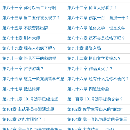
第八十一章 你可以当二五仔啊
第八十二章 简直太好看了！
第八十三章 当二五仔被发现了？
第八十四章 伤敌一百，自损一千？
第八十五章 不按套路出牌
第八十六章 通俗文学，也是文学
第八十七章 剧本大师
第八十八章 该不会是按错了吧？
第八十九章 现在人都疯了吗？
第九十章 带资入场
第九十一章 路见不平的戴教授
第九十二章 恒山文学奖提名？
第九十三章 哲学游戏？
第九十四章 作品又火了？
第九十五章 这是一款充满哲学气息
第九十六章 还有什么是你不会的？
的游戏
第九十七章 抵达尚海
第九十八章 四道送命题
第九十九章 101号选手已经走远
第一百章 101号选手提前交卷？
第101章 主试委员会遭遇难题
第102章 你学生弄出来的“麻烦”
第103章 这也太现实了！
第104章 我一直以为最难的是第三
题来着
第104章 我一直以为最难的是第三
第105章 大赛结束！（1/4）