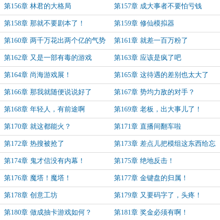
第156章 林君的大格局
第157章 成大事者不要怕亏钱
第158章 那就不要剧本了！
第159章 修仙模拟器
第160章 两千万花出两个亿的气势
第161章 就差一百万粉了
第162章 又是一部有毒的游戏
第163章 应该是疯了吧
第164章 尚海游戏展！
第165章 这待遇的差别也太大了
第166章 那我就随便说说好了
第167章 势均力敌的对手？
第168章 年轻人，有前途啊
第169章 老板，出大事儿了！
第170章 就这都能火？
第171章 直播间翻车啦
第172章 热搜被抢了
第173章 差点儿把模组这东西给忘
了
第174章 鬼才信没有内幕！
第175章 绝地反击！
第176章 魔塔！魔塔！
第177章 金键盘的归属！
第178章 创意工坊
第179章 又要码字了，头疼！
第180章 做成抽卡游戏如何？
第181章 奖金必须有啊！