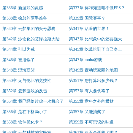
第336章 新游戏的灵感
第337章 你咋知道咱不做FPS？
第338章 徐总的两手准备
第339章 国际赛事？
第340章 云梦集团的头号舔狗
第341章 活着的世界！
第342章 沙盒化的艾泽拉斯大陆
第343章 比想象中的还要强大
第344章 引以为戒
第345章 吃瓜吃到了自己身上
第346章 被甩锅了
第347章 moba游戏
第348章 澄海联盟
第349章 轰动玩家圈的地图
第350章 无与伦比的竞技性
第351章 您打算出多少钱？
第352章 云梦游戏的反击
第353章 有人要倒霉了
第354章 我已经给过你一次机会了
第355章 意料之外的横财
第356章 是在下格局小了
第357章 又能抽奖了
第358章 软件优化卡？
第359章 不可思议的味道
第360章 云梦科技的实验室
第361章 该不会死机了吧？