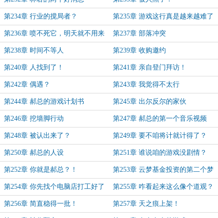
第234章 行业的搅局者？
第235章 游戏这行真是越来越难了
第236章 喷不死它，明天就不用来
第237章 部落冲突
上班了！
第238章 时间不等人
第239章 收购邀约
第240章 人找到了！
第241章 亲自登门拜访！
第242章 偶遇？
第243章 我觉得不太行
第244章 郝总的游戏计划书
第245章 出尔反尔的家伙
第246章 挖墙脚行动
第247章 郝总的第一个音乐视频
第248章 被认出来了？
第249章 要不咱将计就计得了？
第250章 郝总的人设
第251章 谁说咱的游戏没剧情？
第252章 你就是郝总？！
第253章 云梦基金投资的第二个梦
想
第254章 你先找个电脑店打工好了
第255章 咋看起来这么像个道观？
第256章 简直稳得一批！
第257章 天之痕上架！