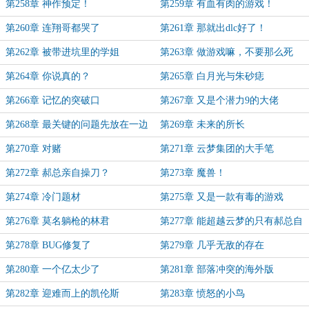
第258章 神作预定！
第259章 有血有肉的游戏！
第260章 连翔哥都哭了
第261章 那就出dlc好了！
第262章 被带进坑里的学姐
第263章 做游戏嘛，不要那么死
板！
第264章 你说真的？
第265章 白月光与朱砂痣
第266章 记忆的突破口
第267章 又是个潜力9的大佬
第268章 最关键的问题先放在一边
第269章 未来的所长
第270章 对赌
第271章 云梦集团的大手笔
第272章 郝总亲自操刀？
第273章 魔兽！
第274章 冷门题材
第275章 又是一款有毒的游戏
第276章 莫名躺枪的林君
第277章 能超越云梦的只有郝总自
己
第278章 BUG修复了
第279章 几乎无敌的存在
第280章 一个亿太少了
第281章 部落冲突的海外版
第282章 迎难而上的凯伦斯
第283章 愤怒的小鸟