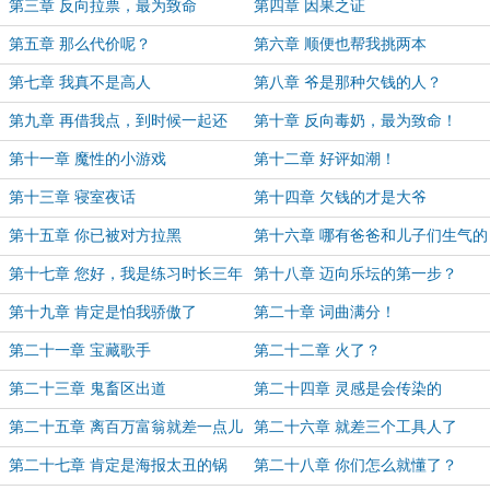
第三章 反向拉票，最为致命
第四章 因果之证
第五章 那么代价呢？
第六章 顺便也帮我挑两本
第七章 我真不是高人
第八章 爷是那种欠钱的人？
第九章 再借我点，到时候一起还
第十章 反向毒奶，最为致命！
第十一章 魔性的小游戏
第十二章 好评如潮！
第十三章 寝室夜话
第十四章 欠钱的才是大爷
第十五章 你已被对方拉黑
第十六章 哪有爸爸和儿子们生气的
第十七章 您好，我是练习时长三年
第十八章 迈向乐坛的第一步？
半的……
第十九章 肯定是怕我骄傲了
第二十章 词曲满分！
第二十一章 宝藏歌手
第二十二章 火了？
第二十三章 鬼畜区出道
第二十四章 灵感是会传染的
第二十五章 离百万富翁就差一点儿
第二十六章 就差三个工具人了
第二十七章 肯定是海报太丑的锅
第二十八章 你们怎么就懂了？