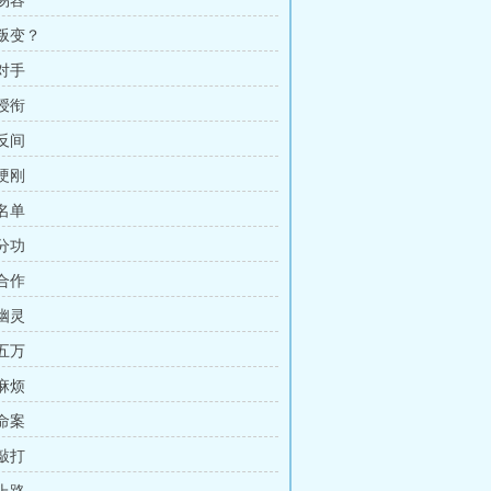
 易容
 叛变？
 对手
 授衔
 反间
 硬刚
 名单
 分功
 合作
 幽灵
 五万
 麻烦
 命案
 敲打