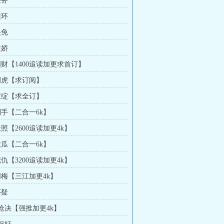
任务
连环
任免
傲娇
图财【1400追读加更求首订】
 调虎【求订阅】
 破绽【求全订】
到手【二合一6k】
天照【2600追读加更4k】
大瓜【二合一6k】
记仇【3200追读加更4k】
周梅【三江加更4k】
怀疑
 枪决【强推加更4k】