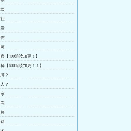
酷刑
危险
苟住
重赏
枪伤
刘婶
洞察【400追读加更！】
选择【600追读加更！！】
王牌？
家人？
回家
捭阖
福将
豪赌