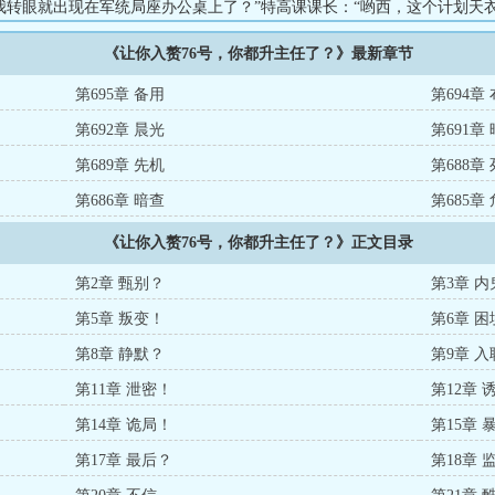
我转眼就出现在军统局座办公桌上了？”特高课课长：“哟西，这个计划天
缝的计划被山城明码公示了？”宪兵队长官：“各大战区作战计划泄露，号
《让你入赘76号，你都升主任了？》最新章节
城：“什么，幼虎都升特务主任了？别慌，鬼子给多少，我们加倍。”红党：
第695章 备用
第694章
第692章 晨光
第691章
第689章 先机
第688章
第686章 暗查
第685章
《让你入赘76号，你都升主任了？》正文目录
第2章 甄别？
第3章 
第5章 叛变！
第6章 困
第8章 静默？
第9章 入
第11章 泄密！
第12章 
第14章 诡局！
第15章 
第17章 最后？
第18章 