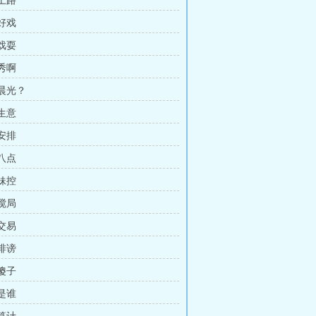
 上路
 好戏
 戏耍
 秀啊
 晨光？
 生意
 安排
 八点
 妹控
 搅局
 交易
 诽谤
 傻子
 是谁