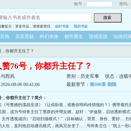
账号：
密码
温馨提示：更多作品，请搜索查找
临时书架
我的书架
言情
灵异悬疑
科幻未来
都市重生
游戏竞技
仙侠武
6号，你都升主任了？
入赘76号，你都升主任了？
怪与西风
类别：历史军事
状态：连载
6-08-06 00:41:06
最新章节：
第696章 期限
6号，你都升主任了？简介：
名《号赘婿的谍战生涯》《让你卧底，谁教你明码传情报的？》携带着托尼
民国，成为号特务主任丁墨群的外甥女婿。赵轩：“伊迪斯，启动透析模式
文件透视成功）“启动扫描模式！”（目标确认，背景、身份、爱好.....
人生，直到他启动通讯模式，画风完全变了......号特务主任：“我上一