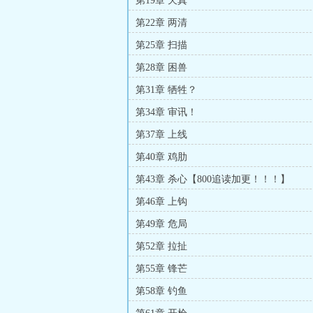
第19章 天真
第22章 两清
第25章 扫描
第28章 困兽
第31章 牺牲？
第34章 审讯！
第37章 上线
第40章 鸡肋
第43章 杀心【800追读加更！！！】
第46章 上钩
第49章 危局
第52章 拉扯
第55章 锋芒
第58章 钓鱼