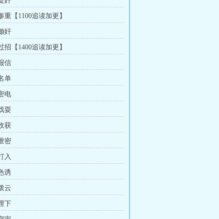
 捉奸
 惨重【1100追读加更】
 锄奸
 过招【1400追读加更】
 报信
 名单
 密电
 戏耍
 收获
 泄密
 打入
 色诱
 拨云
 埋下