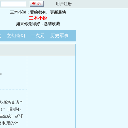
：
用户注册
三本小说：看啥都有、更新最快
三本小说
如果你觉得好，恳请收藏
侠
玄幻奇幻
二次元
历史军事
中
·斯塔克遗产
！”（目标心
扫描生成）赵轩
秒才制定的计