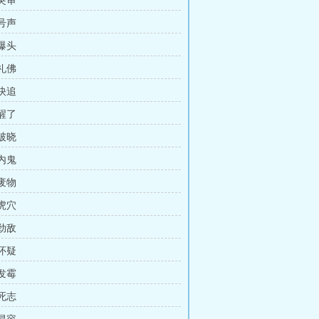
 突审
 号声
 爆头
 礼佛
 快追
 醒了
 破晓
 内鬼
 废物
 虎穴
 劲敌
 怀疑
 发霉
 死志