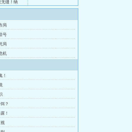
衣无缝！纳
和特高课责无
“超级加
 布局
 暗号
 死局
 危机
内鬼！
境
职
诱饵？
暴露！
监视