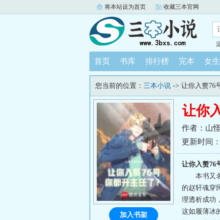
将本站设为首页
收藏三本官网
首页
书库
排行榜
完本
女生
您当前的位置：
三本小说
-> 让你入赘7
让你
作者：山
更新时间：202
让你入赘7
本书又
的赵轩魂穿
理透析成功，
这如履薄冰的
加入书架