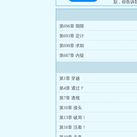
划，你告诉
尼？天衣无
旁贷！”山
倍！”...
第696章 期限
第693章 定计
第690章 求助
第687章 内疑
第1章 穿越
第4章 通过？
第7章 透视
第10章 接头
第13章 破局！
第16章 活着！