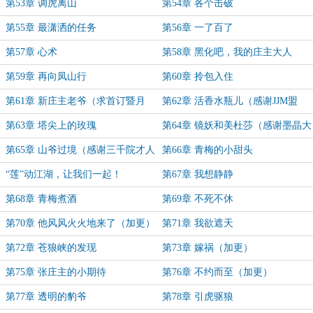
第53章 调虎离山
第54章 各个击破
第55章 最潇洒的任务
第56章 一了百了
第57章 心术
第58章 黑化吧，我的庄主大人
第59章 再向凤山行
第60章 拎包入住
第61章 新庄主老爷（求首订暨月
第62章 活香水瓶儿（感谢JJM盟
票）
主）
第63章 塔尖上的玫瑰
第64章 镜妖和美杜莎（感谢墨晶大
领主盟主））
第65章 山爷过境（感谢三千院才人
第66章 青梅的小甜头
酱盟主）
“莲”动江湖，让我们一起！
第67章 我想静静
第68章 青梅煮酒
第69章 不死不休
第70章 他风风火火地来了（加更）
第71章 我欲遮天
第72章 苍狼峡的发现
第73章 嫁祸（加更）
第75章 张庄主的小期待
第76章 不约而至（加更）
第77章 透明的豹爷
第78章 引虎驱狼