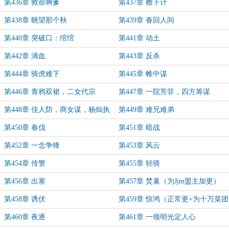
第436章 救命啊爹
第437章 檐下计
第438章 眺望那个秋
第439章 春回人间
第440章 突破口：绾绾
第441章 动土
第442章 滴血
第443章 反杀
第444章 骑虎难下
第445章 帷中谋
第446章 青鸦双裙，二女代宗
第447章 一院芳菲，四方筹谋
第448章 佳人防，商女谋，杨灿执
第449章 难兄难弟
棋
第450章 春伐
第451章 暗战
第452章 一念争锋
第453章 风云
第454章 传警
第455章 轻骑
第456章 出塞
第457章 焚巢（为Jjm盟主加更）
第458章 诱伏
第459章 惊鸿（正常更+为十万菜团
盟主加更）
第460章 夜逐
第461章 一领明光定人心