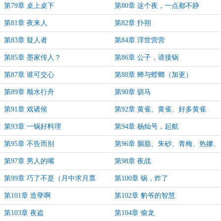
第79章 桌上桌下
第80章 这个夜，一点都不静
第81章 夜来人
第82章 扑朔
第83章 疑人者
第84章 浮世营营
第85章 墨家传人？
第86章 公子，请接锅
第87章 谁可交心
第88章 蝉与螳螂（加更）
第89章 顺水行舟
第90章 驯马
第91章 戏诸侯
第92章 黄雀、黄雀、好多黄雀
第93章 一锅好料理
第94章 杨灿号，起航
第95章 不告而别
第96章 胭脂、朱砂、青梅、热娜、
小乙、皮匠
第97章 男人的嘴
第98章 夜战
第99章 巧了不是（月中求月票
第100章 锅，炸了
啊！）
第101章 造孽啊
第102章 豹爷的智慧
第103章 夜盗
第104章 偷龙