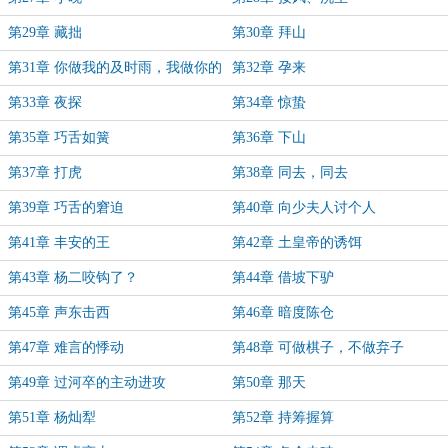
第29章 藏拙
第30章 拜山
第31章 你做我的及时雨，我做你的
第32章 孕来
长晴天
第33章 夜探
第34章 惊蛰
第35章 巧舌如簧
第36章 下山
第37章 打虎
第38章 同去，同去
第39章 巧舌的窘迫
第40章 向少夫人讨个人
第41章 丰安的王
第42章 土皇帝的诱饵
第43章 杨二咬钩了？
第44章 借坡下驴
第45章 声东击西
第46章 暗度陈仓
第47章 难言的悸动
第48章 可做棋子，不做弃子
第49章 过河卒的主动进攻
第50章 那天
第51章 杨灿犁
第52章 持筹握算