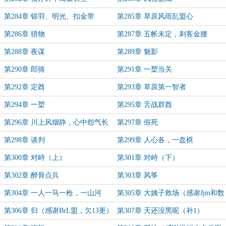
第284章 铩羽、明光、扣金带
第285章 草原风雨乱盟心
第286章 猎物
第287章 五帐未定，刺客金腰
第288章 夜谋
第289章 魅影
第290章 郎骑
第291章 一槊当关
第292章 定酋
第293章 草原第一智者
第294章 一槊
第295章 舌战群酋
第296章 川上风烟静，心中怨气长
第297章 假死
第298章 谈判
第299章 人心各，一盘棋
第300章 对峙（上）
第301章 对峙（下）
第302章 醉骨点兵
第303章 风筝
第304章 一人一马一枪，一山河
第305章 大姨子救场（感谢Jjm和数
字盟，欠12更）
第306章 归（感谢BrL盟，欠13更）
第307章 天还没黑呢（补1）