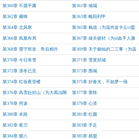
第360章 不愿平庸
第361章 倾城
第362章 藏锋
第363章 略阳列甲
第364章 北风寒
第365章 粮战（为温州皮卡丘ct盟
主加更）
第366章 凤凰布局
第367章 雄关锁径（为id血手人屠
宁立恒盟主加更）
第368章 墨守班攻，帝后相许
第369章 关于杨灿的二三事（为温
州皮卡丘ct盟主加更）
第370章 今日有雪
第371章 雪笼邽城
第372章 凛冬已至
第373章 围城
第374章 红妆夜登楼
第375章 好春光，不如梦一场
第376章 风雪赴邽山（为大禹治閖
第377章 凿阵
盟主加更）
第378章 穷途
第379章 心溃
第380章 末路
第381章 红颜
第382章 夜刃
第383章 手足
第384章 腊八
第385章 易盟