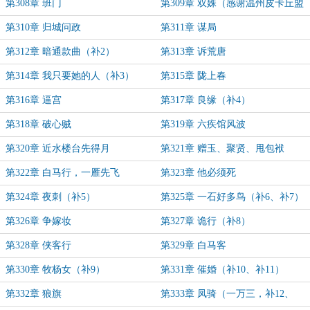
第308章 班门
第309章 双姝（感谢温州皮卡丘盟
主，仍欠12更）
第310章 归城问政
第311章 谋局
第312章 暗通款曲（补2）
第313章 诉荒唐
第314章 我只要她的人（补3）
第315章 陇上春
第316章 逼宫
第317章 良缘（补4）
第318章 破心贼
第319章 六疾馆风波
第320章 近水楼台先得月
第321章 赠玉、聚贤、甩包袱
第322章 白马行，一雁先飞
第323章 他必须死
第324章 夜刺（补5）
第325章 一石好多鸟（补6、补7）
第326章 争嫁妆
第327章 诡行（补8）
第328章 侠客行
第329章 白马客
第330章 牧杨女（补9）
第331章 催婚（补10、补11）
第332章 狼旗
第333章 凤骑（一万三，补12、