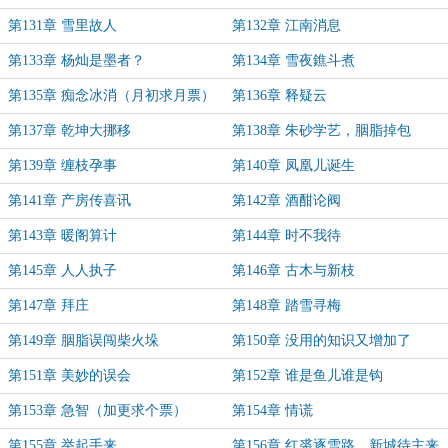
票）
更）
第131章 雪里故人
第132章 江南消息
第133章 杨灿是墨者？
第134章 雪夜鐎斗煮
第135章 痴念冰消（月初求月票）
第136章 释疑云
第137章 乾坤大挪移
第138章 朱砂学艺，胭脂掉包
第139章 缠枝孕事
第140章 凤凰儿诞生
第141章 产房传喜讯
第142章 酒酣论阀
第143章 暖阁算计
第144章 时不我待
第145章 人人执子
第146章 古木与新枝
第147章 拜庄
第148章 踏雪寻梅
第149章 胭脂误闯柴火垛
第150章 没用的知识又增加了
第151章 美妙的误会
第152章 谁是鱼儿谁是钩
第153章 急智（加更求个票）
第154章 情谎
第155章 举起手来
第156章 红裘逐雪路，新城待主来